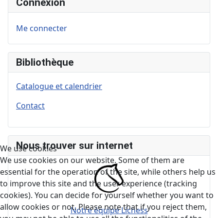
Connexion
Me connecter
Bibliothèque
Catalogue et calendrier
Contact
Nous trouver sur internet
We use cookies
We use cookies on our website. Some of them are
essential for the operation of the site, while others help us
to improve this site and the user experience (tracking
cookies). You can decide for yourself whether you want to
allow cookies or not. Please note that if you reject them,
Notre équipe Lichess