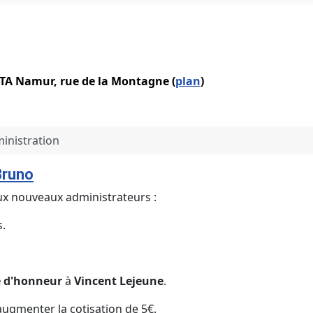
IATA Namur, rue de la Montagne (
plan
)
inistration
Bruno
ux nouveaux administrateurs :
s.
 d'honneur
à
Vincent Lejeune
.
'augmenter la cotisation de 5€.