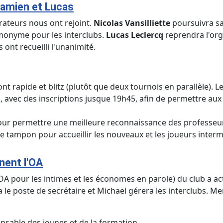
Damien et Lucas
trateurs nous ont rejoint.
Nicolas Vansilliette
poursuivra sa
omonyme pour les interclubs.
Lucas Leclercq
reprendra l'org
 ont recueilli l'unanimité.
nt rapide et blitz (plutôt que deux tournois en parallèle). 
avec des inscriptions jusque 19h45, afin de permettre aux p
our permettre une meilleure reconnaissance des professeu
e tampon pour accueillir les nouveaux et les joueurs intermé
nent l'OA
(OA pour les intimes et les économes en parole) du club a a
 poste de secrétaire et Michaël gérera les interclubs. Mer
able des jeunes et de la formation.