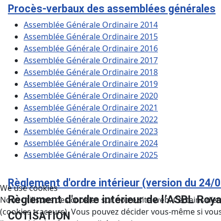
Procès-verbaux des assemblées générales
Assemblée Générale Ordinaire 2014
Assemblée Générale Ordinaire 2015
Assemblée Générale Ordinaire 2016
Assemblée Générale Ordinaire 2017
Assemblée Générale Ordinaire 2018
Assemblée Générale Ordinaire 2019
Assemblée Générale Ordinaire 2020
Assemblée Générale Ordinaire 2021
Assemblée Générale Ordinaire 2022
Assemblée Générale Ordinaire 2023
Assemblée Générale Ordinaire 2024
Assemblée Générale Ordinaire 2025
Règlement d'ordre intérieur (version du 24/
We use cookies
Règlement d'ordre intérieur de l’ASBL Roy
Nous utilisons des cookies sur notre site web. Certains d’en
(cookies traceurs). Vous pouvez décider vous-même si vous a
COTISATION