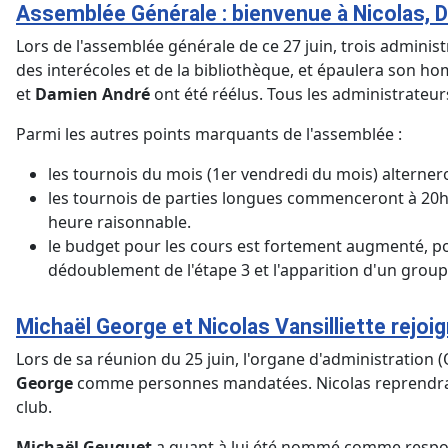
Assemblée Générale : bienvenue à Nicolas, 
Lors de l'assemblée générale de ce 27 juin, trois adminis
des interécoles et de la bibliothèque, et épaulera son h
et
Damien André
ont été réélus. Tous les administrateurs
Parmi les autres points marquants de l'assemblée :
les tournois du mois (1er vendredi du mois) alternero
les tournois de parties longues commenceront à 20h, 
heure raisonnable.
le budget pour les cours est fortement augmenté, p
dédoublement de l'étape 3 et l'apparition d'un group
Michaël George et Nicolas Vansilliette rejoig
Lors de sa réunion du 25 juin, l'organe d'administration 
George
comme personnes mandatées. Nicolas reprendra le
club.
Michaël Geuquet
a quant à lui été nommé comme respons