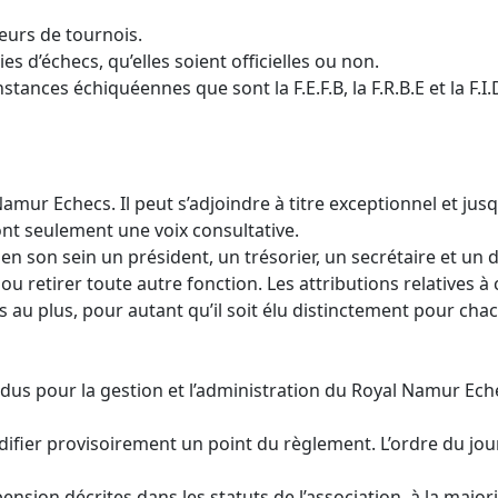
eurs de tournois.
s d’échecs, qu’elles soient officielles ou non.
ances échiquéennes que sont la F.E.F.B, la F.R.B.E et la F.I.
ur Echecs. Il peut s’adjoindre à titre exceptionnel et jusq
 ont seulement une voix consultative.
n son sein un président, un trésorier, un secrétaire et un d
 ou retirer toute autre fonction. Les attributions relatives 
au plus, pour autant qu’il soit élu distinctement pour cha
ndus pour la gestion et l’administration du Royal Namur Echec
odifier provisoirement un point du règlement. L’ordre du jo
nsion décrites dans les statuts de l’association, à la majori