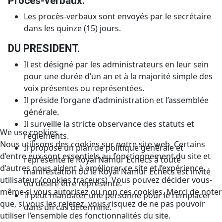
Procès-verbaux.
Les procès-verbaux sont envoyés par le secrétaire
dans les quinze (15) jours.
DU PRESIDENT.
Il est désigné par les administrateurs en leur sein
pour une durée d’un an et à la majorité simple des
voix présentes ou représentées.
Il préside l’organe d’administration et l’assemblée
générale.
Il surveille la stricte observance des statuts et
We use cookies
règlements.
Nous utilisons des cookies sur notre site web. Certains
Il propose un plan de politique générale et
d’entre eux sont essentiels au fonctionnement du site et
représente le Royal Namur Echecs à toute
d’autres nous aident à améliorer ce site et l’expérience
manifestation où le Royal Namur Echecs est invité
utilisateur (cookies traceurs). Vous pouvez décider vous-
ou désire être représenté.
même si vous autorisez ou non ces cookies. Merci de noter
Il peut mandater une personne pour le remplacer
que, si vous les rejetez, vous risquez de ne pas pouvoir
dans un cas déterminé.
utiliser l’ensemble des fonctionnalités du site.