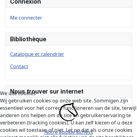
Connexion
Me connecter
Bibliothèque
Catalogue et calendrier
Contact
Nous trouver sur internet
We use cookies
Wij gebruiken cookies op onze web site. Sommigen zijn
essentieel voor het correct functioneren van de site, terwijl
anderen ons helpen om de site en gebruikerservaring te
verbeteren (tracking cookies). U kan zelf kiezen of u deze
cookies wil toestaan of niet. Let op dat als u onze cookies
Notre équipe Lichess