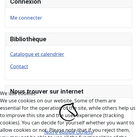
Connexion
Me connecter
Bibliothèque
Catalogue et calendrier
Contact
Nous trouver sur internet
We use cookies
We use cookies on our website. Some of them are
essential for the operation of the site, while others help us
to improve this site and the user experience (tracking
cookies). You can decide for yourself whether you want to
allow cookies or not. Please note that if you reject them,
Notre équipe Lichess