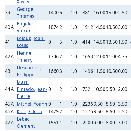
Xavier
George,
39
1400
6
1.0
881
16.00
15.00
2.50
Thomas
Engelen,
40
A
1874
2
1.0
1912
14.50
13.50
3.00
Vincent
Leloup, Jean-
41
0
5
1.0
414
14.50
13.50
1.50
Louis
Henne,
42
A
1746
2
1.0
1653
12.00
11.00
4.75
Thierry
Descamps,
43
1660
3
1.0
1496
11.50
10.50
0.00
Philippe
Marti
44
A
Pintado, Jean-
0
2
1.0
732
10.50
9.50
2.00
Pierre
45
A
Michel, Yoann
0
1
1.0
2236
9.50
8.50
3.50
46
A
Kuts, Olena
1479
2
1.0
1276
9.50
8.50
2.50
Lebec,
47
A
1551
1
1.0
2200
9.00
8.00
3.00
Clement