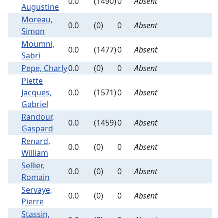
0.0
(1490)
0
Absent
Augustine
Moreau,
0.0
(0)
0
Absent
Simon
Moumni,
0.0
(1477)
0
Absent
Sabri
Pepe, Charly
0.0
(0)
0
Absent
Piette
Jacques,
0.0
(1571)
0
Absent
Gabriel
Randour,
0.0
(1459)
0
Absent
Gaspard
Renard,
0.0
(0)
0
Absent
William
Sellier,
0.0
(0)
0
Absent
Romain
Servaye,
0.0
(0)
0
Absent
Pierre
Stassin,