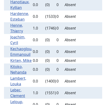
Hanotiaux,
0.0
(0)
0
Absent
Kyllian
Hardenne,
0.0
(1533)
0
Absent
Esteban
Henne,
1.0
(1746)
0
Absent
Thierry
Joachim,
0.0
(0)
0
Absent
Cyril
Kechaoglou,
0.0
(0)
0
Absent
Emmanouil
Kirten, Mike
0.0
(0)
0
Absent
Kitoko,
0.0
(0)
0
Absent
Nehanda
Lambert,
0.0
(1400)
0
Absent
Louka
Lebec,
1.0
(1551)
0
Absent
Clement
Leloup,
0.0
(0)
0
Absent