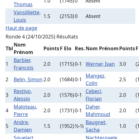
1.0
(1745)
0
Absent
Thomas
Vansilliette,
1.5
(2153)
0
Absent
Louis
Haut de page
Ronde 4 (24/10/2025)
Résultats
Nom
Tbl
Points
F Elo
Res.
Nom Prénom
Points
F
Prénom
Barbier,
1
2.0
(1715)
0-1
Werner, Ivan
3.0
(
Francois
Mangez,
2
Belin, Simon
2.0
(1684)
0-1
2.5
(
Colin
Restivo,
Cebeci,
3
2.0
(1576)
0-1
2.0
(
Alessio
Florian
Maloteau,
Daher,
4
2.0
(1731)
0-1
2.0
(
Pierre
Mahmoud
Andre,
Baugnet,
5
1.5
(1952)
½-½
1.0
(
Damien
Sacha
Squelart,
Nachtergaele,