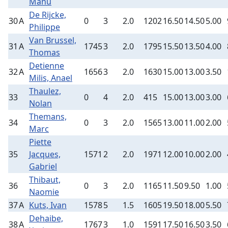
Manu
De Rijcke,
30
A
0
3
2.0
1202
16.50
14.50
5.00
Philippe
Van Brussel,
31
A
1745
3
2.0
1795
15.50
13.50
4.00
Thomas
Detienne
32
A
1656
3
2.0
1630
15.00
13.00
3.50
Milis, Anael
Thaulez,
33
0
4
2.0
415
15.00
13.00
3.00
Nolan
Themans,
34
0
3
2.0
1565
13.00
11.00
2.00
Marc
Piette
35
Jacques,
1571
2
2.0
1971
12.00
10.00
2.00
Gabriel
Thibaut,
36
0
3
2.0
1165
11.50
9.50
1.00
Naomie
37
A
Kuts, Ivan
1578
5
1.5
1605
19.50
18.00
5.50
Dehaibe,
38
A
1767
3
1.0
1591
17.50
16.50
3.50