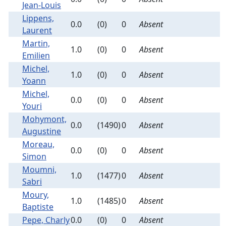
Jean-Louis
Lippens,
0.0
(0)
0
Absent
Laurent
Martin,
1.0
(0)
0
Absent
Emilien
Michel,
1.0
(0)
0
Absent
Yoann
Michel,
0.0
(0)
0
Absent
Youri
Mohymont,
0.0
(1490)
0
Absent
Augustine
Moreau,
0.0
(0)
0
Absent
Simon
Moumni,
1.0
(1477)
0
Absent
Sabri
Moury,
1.0
(1485)
0
Absent
Baptiste
Pepe, Charly
0.0
(0)
0
Absent