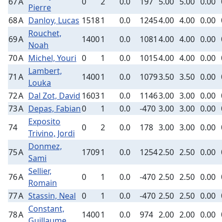
67
A
0
2
0.0
197
5.00
5.00
0.00
Pierre
68
A
Danloy, Lucas
1518
1
0.0
1245
4.00
4.00
0.00
Rouchet,
69
A
1400
1
0.0
1081
4.00
4.00
0.00
Noah
70
A
Michel, Youri
0
1
0.0
1015
4.00
4.00
0.00
Lambert,
71
A
1400
1
0.0
1079
3.50
3.50
0.00
Louka
72
A
Dal Zot, David
1603
1
0.0
1146
3.00
3.00
0.00
73
A
Depas, Fabian
0
1
0.0
-470
3.00
3.00
0.00
Exposito
74
0
2
0.0
178
3.00
3.00
0.00
Trivino, Jordi
Donmez,
75
A
1709
1
0.0
1254
2.50
2.50
0.00
Sami
Sellier,
76
A
0
1
0.0
-470
2.50
2.50
0.00
Romain
77
A
Stassin, Neal
0
1
0.0
-470
2.50
2.50
0.00
Constant,
78
A
1400
1
0.0
974
2.00
2.00
0.00
Guillaume