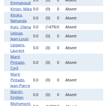
0.0
(0)
0
Absent
Emmanouil
Kirten, Mike
0.0
(0)
0
Absent
Kitoko,
0.0
(0)
0
Absent
Nehanda
Kuts, Olena
0.0
(1479)
0
Absent
Leloup,
0.0
(0)
0
Absent
Jean-Louis
Lippens,
0.0
(0)
0
Absent
Laurent
Marti
Pintado,
0.0
(0)
0
Absent
Cyril
Marti
Pintado,
0.0
(0)
0
Absent
Jean-Pierre
Martin,
0.0
(0)
0
Absent
Emilien
Mohymont,