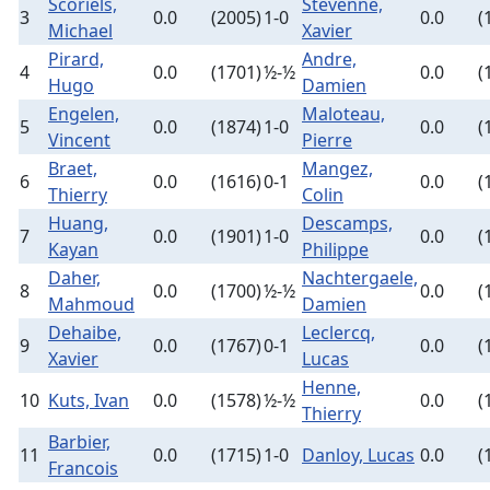
Scoriels,
Stevenne,
3
0.0
(2005)
1-0
0.0
(
Michael
Xavier
Pirard,
Andre,
4
0.0
(1701)
½-½
0.0
(
Hugo
Damien
Engelen,
Maloteau,
5
0.0
(1874)
1-0
0.0
(
Vincent
Pierre
Braet,
Mangez,
6
0.0
(1616)
0-1
0.0
(
Thierry
Colin
Huang,
Descamps,
7
0.0
(1901)
1-0
0.0
(
Kayan
Philippe
Daher,
Nachtergaele,
8
0.0
(1700)
½-½
0.0
(
Mahmoud
Damien
Dehaibe,
Leclercq,
9
0.0
(1767)
0-1
0.0
(
Xavier
Lucas
Henne,
10
Kuts, Ivan
0.0
(1578)
½-½
0.0
(
Thierry
Barbier,
11
0.0
(1715)
1-0
Danloy, Lucas
0.0
(
Francois