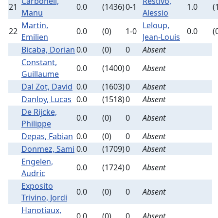
Carbonell,
Restivo,
21
0.0
(1436)
0-1
1.0
(
Manu
Alessio
Martin,
Leloup,
22
0.0
(0)
1-0
0.0
(
Emilien
Jean-Louis
Bicaba, Dorian
0.0
(0)
0
Absent
Constant,
0.0
(1400)
0
Absent
Guillaume
Dal Zot, David
0.0
(1603)
0
Absent
Danloy, Lucas
0.0
(1518)
0
Absent
De Rijcke,
0.0
(0)
0
Absent
Philippe
Depas, Fabian
0.0
(0)
0
Absent
Donmez, Sami
0.0
(1709)
0
Absent
Engelen,
0.0
(1724)
0
Absent
Audric
Exposito
0.0
(0)
0
Absent
Trivino, Jordi
Hanotiaux,
0.0
(0)
0
Absent