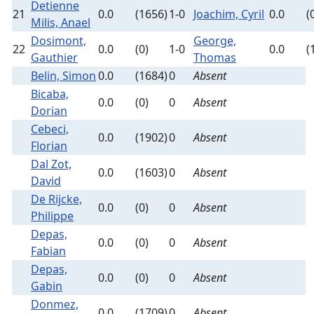
Detienne
21
0.0
(1656)
1-0
Joachim, Cyril
0.0
(
Milis, Anael
Dosimont,
George,
22
0.0
(0)
1-0
0.0
(
Gauthier
Thomas
Belin, Simon
0.0
(1684)
0
Absent
Bicaba,
0.0
(0)
0
Absent
Dorian
Cebeci,
0.0
(1902)
0
Absent
Florian
Dal Zot,
0.0
(1603)
0
Absent
David
De Rijcke,
0.0
(0)
0
Absent
Philippe
Depas,
0.0
(0)
0
Absent
Fabian
Depas,
0.0
(0)
0
Absent
Gabin
Donmez,
0.0
(1709)
0
Absent