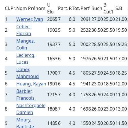
U
B
Cl.
Pr.
Nom Prénom
Part.
P.Tot.
Perf
Buch
S.B
Elo
Cut1
1
Werner, Ivan
2065
7
6.0
2091
27.00
25.00
21.00
Cebeci,
2
1902
5
5.0
2522
30.50
25.50
19.50
Florian
Mangez,
3
1937
7
5.0
2002
28.50
25.50
19.25
Colin
Leclercq,
4
1653
6
5.0
1976
26.50
21.50
17.00
Lucas
Daher,
5
1700
7
4.5
1805
27.50
24.50
18.25
Mahmoud
6
Huang, Kayan
1901
6
4.5
1941
23.00
18.50
12.00
Barbier,
7
1715
7
4.0
1758
26.50
24.00
11.00
Francois
Nachtergaele,
8
1808
7
4.0
1698
26.00
23.00
13.00
Damien
Moury,
9
1485
6
4.0
1550
24.50
20.50
11.50
Baptiste