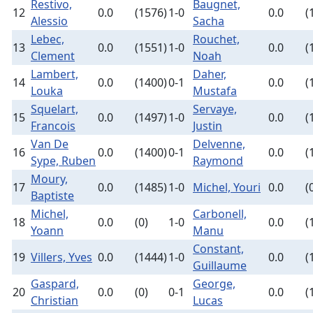
Restivo,
Baugnet,
12
0.0
(1576)
1-0
0.0
(
Alessio
Sacha
Lebec,
Rouchet,
13
0.0
(1551)
1-0
0.0
(
Clement
Noah
Lambert,
Daher,
14
0.0
(1400)
0-1
0.0
(
Louka
Mustafa
Squelart,
Servaye,
15
0.0
(1497)
1-0
0.0
(
Francois
Justin
Van De
Delvenne,
16
0.0
(1400)
0-1
0.0
(
Sype, Ruben
Raymond
Moury,
17
0.0
(1485)
1-0
Michel, Youri
0.0
(
Baptiste
Michel,
Carbonell,
18
0.0
(0)
1-0
0.0
(
Yoann
Manu
Constant,
19
Villers, Yves
0.0
(1444)
1-0
0.0
(
Guillaume
Gaspard,
George,
20
0.0
(0)
0-1
0.0
(
Christian
Lucas