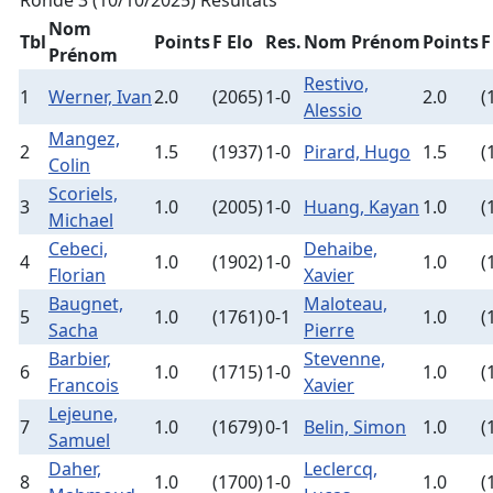
Ronde 3 (10/10/2025)
Résultats
Nom
Tbl
Points
F Elo
Res.
Nom Prénom
Points
F
Prénom
Restivo,
1
Werner, Ivan
2.0
(2065)
1-0
2.0
(
Alessio
Mangez,
2
1.5
(1937)
1-0
Pirard, Hugo
1.5
(
Colin
Scoriels,
3
1.0
(2005)
1-0
Huang, Kayan
1.0
(
Michael
Cebeci,
Dehaibe,
4
1.0
(1902)
1-0
1.0
(
Florian
Xavier
Baugnet,
Maloteau,
5
1.0
(1761)
0-1
1.0
(
Sacha
Pierre
Barbier,
Stevenne,
6
1.0
(1715)
1-0
1.0
(
Francois
Xavier
Lejeune,
7
1.0
(1679)
0-1
Belin, Simon
1.0
(
Samuel
Daher,
Leclercq,
8
1.0
(1700)
1-0
1.0
(