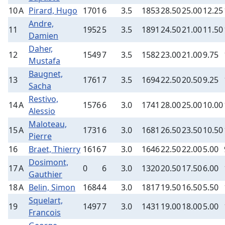
10
A
Pirard, Hugo
1701
6
3.5
1853
28.50
25.00
12.25
Andre,
11
1952
5
3.5
1891
24.50
21.00
11.50
Damien
Daher,
12
1549
7
3.5
1582
23.00
21.00
9.75
Mustafa
Baugnet,
13
1761
7
3.5
1694
22.50
20.50
9.25
Sacha
Restivo,
14
A
1576
6
3.0
1741
28.00
25.00
10.00
Alessio
Maloteau,
15
A
1731
6
3.0
1681
26.50
23.50
10.50
Pierre
16
Braet, Thierry
1616
7
3.0
1646
22.50
22.00
5.00
Dosimont,
17
A
0
6
3.0
1320
20.50
17.50
6.00
Gauthier
18
A
Belin, Simon
1684
4
3.0
1817
19.50
16.50
5.50
Squelart,
19
1497
7
3.0
1431
19.00
18.00
5.00
Francois