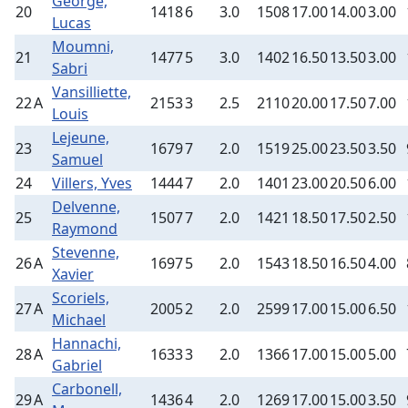
George,
20
1418
6
3.0
1508
17.00
14.00
3.00
Lucas
Moumni,
21
1477
5
3.0
1402
16.50
13.50
3.00
Sabri
Vansilliette,
22
A
2153
3
2.5
2110
20.00
17.50
7.00
Louis
Lejeune,
23
1679
7
2.0
1519
25.00
23.50
3.50
Samuel
24
Villers, Yves
1444
7
2.0
1401
23.00
20.50
6.00
Delvenne,
25
1507
7
2.0
1421
18.50
17.50
2.50
Raymond
Stevenne,
26
A
1697
5
2.0
1543
18.50
16.50
4.00
Xavier
Scoriels,
27
A
2005
2
2.0
2599
17.00
15.00
6.50
Michael
Hannachi,
28
A
1633
3
2.0
1366
17.00
15.00
5.00
Gabriel
Carbonell,
29
A
1436
4
2.0
1269
17.00
15.00
3.50