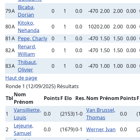
Bicaba,
79
A
0
1
0.0
-470
2.00
2.00
0.00
Dorian
Kitoko,
80
A
0
1
0.0
1020
2.00
2.00
0.00
Nehanda
81
A
Pepe, Charly
0
1
0.0
-470
1.50
1.50
0.00
Renard,
82
A
0
1
0.0
-470
1.50
1.50
0.00
William
Thibaut,
83
A
0
1
0.0
-470
1.00
1.00
0.00
Olivier
Haut de page
Ronde 1 (12/09/2025)
Résultats
Nom
Tbl
Points
F Elo
Res.
Nom Prénom
Points
F
Prénom
Vansilliette,
Van Brussel,
1
0.0
(2153)
1-0
0.0
(
Louis
Thomas
Lejeune,
2
0.0
(1679)
0-1
Werner, Ivan
0.0
(
Samuel