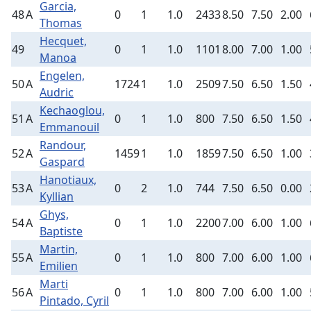
Garcia,
48
A
0
1
1.0
2433
8.50
7.50
2.00
Thomas
Hecquet,
49
0
1
1.0
1101
8.00
7.00
1.00
Manoa
Engelen,
50
A
1724
1
1.0
2509
7.50
6.50
1.50
Audric
Kechaoglou,
51
A
0
1
1.0
800
7.50
6.50
1.50
Emmanouil
Randour,
52
A
1459
1
1.0
1859
7.50
6.50
1.00
Gaspard
Hanotiaux,
53
A
0
2
1.0
744
7.50
6.50
0.00
Kyllian
Ghys,
54
A
0
1
1.0
2200
7.00
6.00
1.00
Baptiste
Martin,
55
A
0
1
1.0
800
7.00
6.00
1.00
Emilien
Marti
56
A
0
1
1.0
800
7.00
6.00
1.00
Pintado, Cyril