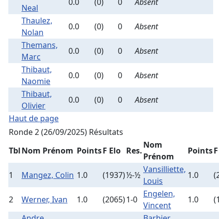
0.0
(0)
0
Absent
Neal
Thaulez,
0.0
(0)
0
Absent
Nolan
Themans,
0.0
(0)
0
Absent
Marc
Thibaut,
0.0
(0)
0
Absent
Naomie
Thibaut,
0.0
(0)
0
Absent
Olivier
Haut de page
Ronde 2 (26/09/2025)
Résultats
Nom
Tbl
Nom Prénom
Points
F Elo
Res.
Points
F
Prénom
Vansilliette,
1
Mangez, Colin
1.0
(1937)
½-½
1.0
(
Louis
Engelen,
2
Werner, Ivan
1.0
(2065)
1-0
1.0
(
Vincent
Andre,
Barbier,