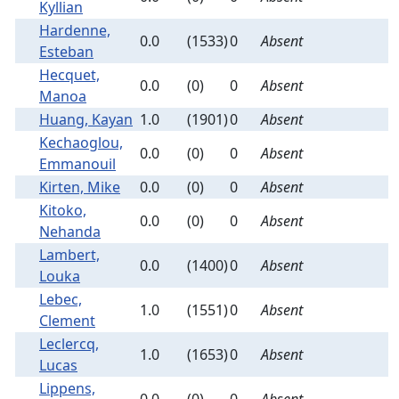
Kyllian
Hardenne,
0.0
(1533)
0
Absent
Esteban
Hecquet,
0.0
(0)
0
Absent
Manoa
Huang, Kayan
1.0
(1901)
0
Absent
Kechaoglou,
0.0
(0)
0
Absent
Emmanouil
Kirten, Mike
0.0
(0)
0
Absent
Kitoko,
0.0
(0)
0
Absent
Nehanda
Lambert,
0.0
(1400)
0
Absent
Louka
Lebec,
1.0
(1551)
0
Absent
Clement
Leclercq,
1.0
(1653)
0
Absent
Lucas
Lippens,