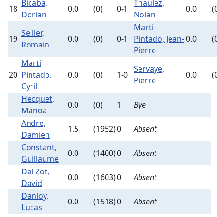
Bicaba,
Thaulez,
18
0.0
(0)
0-1
0.0
(
Dorian
Nolan
Marti
Sellier,
19
0.0
(0)
0-1
Pintado, Jean-
0.0
(
Romain
Pierre
Marti
Servaye,
20
Pintado,
0.0
(0)
1-0
0.0
(
Pierre
Cyril
Hecquet,
0.0
(0)
1
Bye
Manoa
Andre,
1.5
(1952)
0
Absent
Damien
Constant,
0.0
(1400)
0
Absent
Guillaume
Dal Zot,
0.0
(1603)
0
Absent
David
Danloy,
0.0
(1518)
0
Absent
Lucas