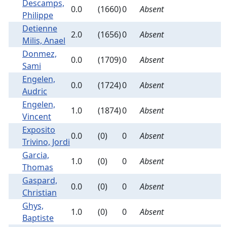
Descamps,
0.0
(1660)
0
Absent
Philippe
Detienne
2.0
(1656)
0
Absent
Milis, Anael
Donmez,
0.0
(1709)
0
Absent
Sami
Engelen,
0.0
(1724)
0
Absent
Audric
Engelen,
1.0
(1874)
0
Absent
Vincent
Exposito
0.0
(0)
0
Absent
Trivino, Jordi
Garcia,
1.0
(0)
0
Absent
Thomas
Gaspard,
0.0
(0)
0
Absent
Christian
Ghys,
1.0
(0)
0
Absent
Baptiste