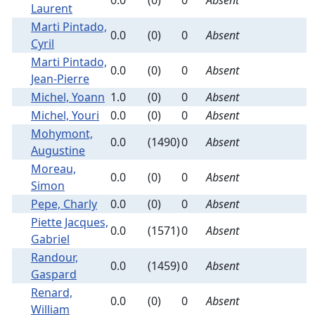
0.0
(0)
0
Absent
Laurent
Marti Pintado,
0.0
(0)
0
Absent
Cyril
Marti Pintado,
0.0
(0)
0
Absent
Jean-Pierre
Michel, Yoann
1.0
(0)
0
Absent
Michel, Youri
0.0
(0)
0
Absent
Mohymont,
0.0
(1490)
0
Absent
Augustine
Moreau,
0.0
(0)
0
Absent
Simon
Pepe, Charly
0.0
(0)
0
Absent
Piette Jacques,
0.0
(1571)
0
Absent
Gabriel
Randour,
0.0
(1459)
0
Absent
Gaspard
Renard,
0.0
(0)
0
Absent
William