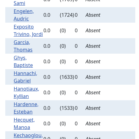
Sami
Engelen,
0.0
(1724)
0
Absent
Audric
Exposito
0.0
(0)
0
Absent
Trivino, Jordi
Garcia,
0.0
(0)
0
Absent
Thomas
Ghys,
0.0
(0)
0
Absent
Baptiste
Hannachi,
0.0
(1633)
0
Absent
Gabriel
Hanotiaux,
0.0
(0)
0
Absent
Kyllian
Hardenne,
0.0
(1533)
0
Absent
Esteban
Hecquet,
0.0
(0)
0
Absent
Manoa
Kechaoglou,