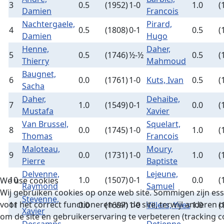
3
0.5
(1952)
1-0
1.0
(
Damien
Francois
Nachtergaele,
Pirard,
4
0.5
(1808)
0-1
0.5
(
Damien
Hugo
Henne,
Daher,
5
0.5
(1746)
½-½
0.5
(
Thierry
Mahmoud
Baugnet,
6
0.0
(1761)
1-0
Kuts, Ivan
0.5
(
Sacha
Daher,
Dehaibe,
7
1.0
(1549)
0-1
0.0
(
Mustafa
Xavier
Van Brussel,
Squelart,
8
0.0
(1745)
1-0
1.0
(
Thomas
Francois
Maloteau,
Moury,
9
0.0
(1731)
1-0
1.0
(
Pierre
Baptiste
Delvenne,
Lejeune,
10
1.0
(1507)
0-1
0.0
(
We use cookies
Raymond
Samuel
Wij gebruiken cookies op onze web site. Sommigen zijn ess
Stevenne,
voor het correct functioneren van de site, terwijl anderen 
11
0.0
(1697)
1-0
Villers, Yves
1.0
(
Xavier
om de site en gebruikerservaring te verbeteren (tracking c