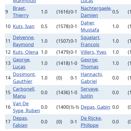
Mahmoud
Lucas
Braet,
Nachtergaele,
9
1.0
(1616)
0-1
0.5
(
Thierry
Damien
Daher,
10
Kuts, Ivan
0.5
(1578)
0-1
1.0
(
Mustafa
Delvenne,
Squelart,
11
1.0
(1507)
0-1
1.0
(
Raymond
Francois
12
Kuts, Olena
1.0
(1479)
0-1
Villers, Yves
1.0
(
George,
George,
13
1.0
(1418)
1-0
1.0
(
Lucas
Thomas
Dosimont,
Hannachi,
14
1.0
(0)
0-1
0.0
(
Gauthier
Gabriel
Carbonell,
Servaye,
15
0.0
(1436)
1-0
0.0
(
Manu
Justin
Van De
16
0.0
(1400)
½-½
Depas, Gabin
0.0
(
Sype, Ruben
Depas,
De Rijcke,
17
0.0
(0)
0-1
0.0
(
Fabian
Philippe