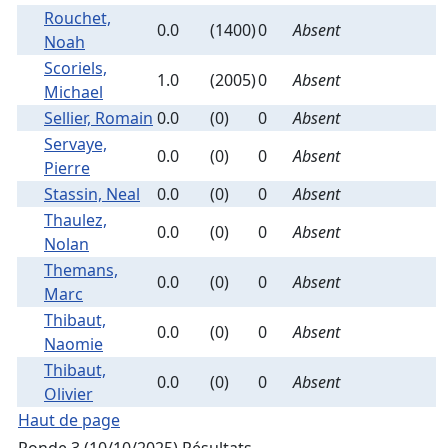
Rouchet,
0.0
(1400)
0
Absent
Noah
Scoriels,
1.0
(2005)
0
Absent
Michael
Sellier, Romain
0.0
(0)
0
Absent
Servaye,
0.0
(0)
0
Absent
Pierre
Stassin, Neal
0.0
(0)
0
Absent
Thaulez,
0.0
(0)
0
Absent
Nolan
Themans,
0.0
(0)
0
Absent
Marc
Thibaut,
0.0
(0)
0
Absent
Naomie
Thibaut,
0.0
(0)
0
Absent
Olivier
Haut de page