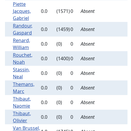
Piette
Jacques,
0.0
(1571)
0
Absent
Gabriel
Randour,
0.0
(1459)
0
Absent
Gaspard
Renard,
0.0
(0)
0
Absent
William
Rouchet,
0.0
(1400)
0
Absent
Noah
Stassin,
0.0
(0)
0
Absent
Neal
Themans,
0.0
(0)
0
Absent
Marc
Thibaut,
0.0
(0)
0
Absent
Naomie
Thibaut,
0.0
(0)
0
Absent
Olivier
Van Brussel,