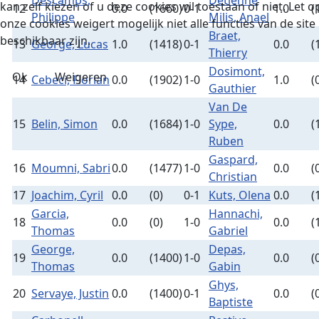
Descamps,
Detienne
kan zelf kiezen of u deze cookies wil toestaan of niet. Let op
12
0.0
(1660)
0-1
1.0
(
Philippe
Milis, Anael
onze cookies weigert mogelijk niet alle functies van de site
Braet,
beschikbaar zijn.
13
George, Lucas
1.0
(1418)
0-1
0.0
(
Thierry
Dosimont,
Ok
Weigeren
14
Cebeci, Florian
0.0
(1902)
1-0
1.0
(
Gauthier
Van De
15
Belin, Simon
0.0
(1684)
1-0
Sype,
0.0
(
Ruben
Gaspard,
16
Moumni, Sabri
0.0
(1477)
1-0
0.0
(
Christian
17
Joachim, Cyril
0.0
(0)
0-1
Kuts, Olena
0.0
(
Garcia,
Hannachi,
18
0.0
(0)
1-0
0.0
(
Thomas
Gabriel
George,
Depas,
19
0.0
(1400)
1-0
0.0
(
Thomas
Gabin
Ghys,
20
Servaye, Justin
0.0
(1400)
0-1
0.0
(
Baptiste