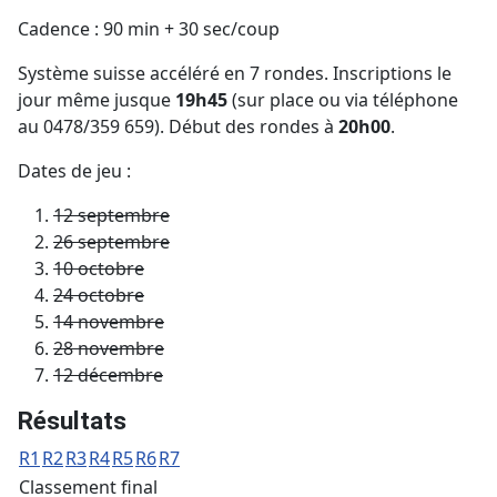
Cadence : 90 min + 30 sec/coup
Système suisse accéléré en 7 rondes. Inscriptions le
jour même jusque
19h45
(sur place ou via téléphone
au 0478/359 659). Début des rondes à
20h00
.
Dates de jeu :
12 septembre
26 septembre
10 octobre
24 octobre
14 novembre
28 novembre
12 décembre
Résultats
R1
R2
R3
R4
R5
R6
R7
Classement final