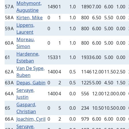
Mohymont,
57
A
1490
1
1.0
1890
7.00
6.00
1.00
Augustine
58
A
Kirten, Mike
0
1
1.0
800
6.50
5.50
0.00
Lippens,
59
A
0
1
1.0
800
6.00
5.00
0.00
Laurent
Moreau,
60
A
0
1
1.0
800
6.00
5.00
0.00
Simon
Hardenne,
61
1533
1
1.0
1933
6.00
5.00
0.00
Esteban
Van De Sype,
62
A
1400
4
0.5
1146
12.00
11.50
2.50
Ruben
63
A
Depas, Gabin
0
2
0.5
1225
5.00
4.50
1.50
Servaye,
64
A
1400
4
0.0
556
12.00
12.00
0.00
Justin
Gaspard,
65
0
5
0.0
234
10.50
10.50
0.00
Christian
66
A
Joachim, Cyril
0
2
0.0
979
6.00
6.00
0.00
Servaye,