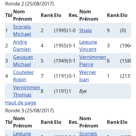
Ronde 2 (25/08/2017)
Nom
Nom
Tbl
Rank
Elo
Res.
Rank
Elo
Prénom
Prénom
Scoriels
1
2
(1995)
1-0
Shala
9
(0)
Michael
Andre
Lejeune
2
4
(1955)
0-1
3
(1964)
Damien
Vincent
Geuquet
Vernimmen
3
5
(1949)
0-1
6
(1580)
Michael
Pierre
Coutelier
Werner
4
7
(1191)
0-1
1
(2131)
Robin
Ivan
Vernimmen
8
(1191)
1
Bye
Thomas
Haut de page
Ronde 3 (25/08/2017)
Nom
Nom
Tbl
Rank
Elo
Res.
Rank
Elo
Prénom
Prénom
Lejeune
Scoriels