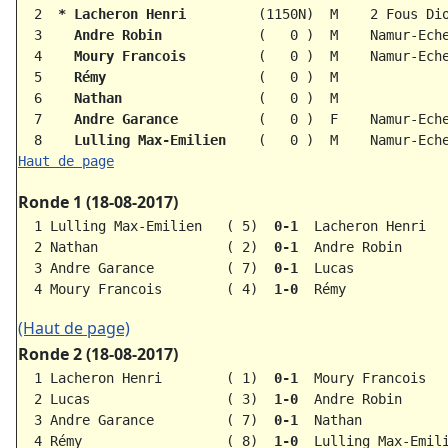
  2
  *
Lacheron Henri        
 (1150N)  M    2 Fous Di
  3    
Andre Robin           
 (   0 )  M    Namur-Ech
  4    
Moury Francois        
 (   0 )  M    Namur-Ech
  5    
Rémy                  
 (   0 )  M             
  6    
Nathan                
 (   0 )  M             
  7    
Andre Garance         
 (   0 )  F    Namur-Ech
  8    
Lulling Max-Emilien   
 (   0 )  M    Namur-Ech
Haut de page
Ronde 1 (18-08-2017)
  1 Lulling Max-Emilien   ( 5)  
0-1  
Lacheron Henri   
  2 Nathan                ( 2)  
0-1  
Andre Robin      
  3 Andre Garance         ( 7)  
0-1  
Lucas            
  4 Moury Francois        ( 4)  
1-0  
(Haut de page)
Ronde 2 (18-08-2017)
  1 Lacheron Henri        ( 1)  
0-1  
Moury Francois   
  2 Lucas                 ( 3)  
1-0  
Andre Robin      
  3 Andre Garance         ( 7)  
0-1  
Nathan           
  4 Rémy                  ( 8)  
1-0  