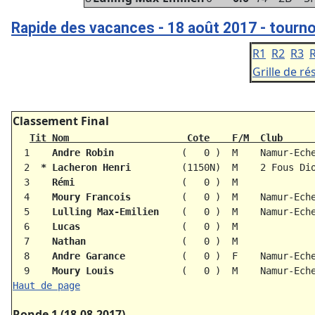
Rapide des vacances - 18 août 2017 - tourno
R1
R2
R3
Grille de ré
Classement Final
Tit Nom                     Cote    F/M  Club     
  1    
Andre Robin           
 (   0 )  M    Namur-Ech
  2
  *
Lacheron Henri        
 (1150N)  M    2 Fous Di
  3    
Rémi                  
 (   0 )  M             
  4    
Moury Francois        
 (   0 )  M    Namur-Ech
  5    
Lulling Max-Emilien   
 (   0 )  M    Namur-Ech
  6    
Lucas                 
 (   0 )  M             
  7    
Nathan                
 (   0 )  M             
  8    
Andre Garance         
 (   0 )  F    Namur-Ech
  9    
Moury Louis           
 (   0 )  M    Namur-Ech
Haut de page
Ronde 1 (18-08-2017)