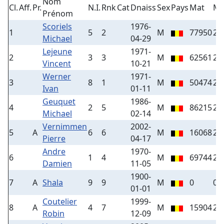
Nom
Cl.
Aff.
Pr.
N.I.
Rnk
Cat
Dnaiss
Sex
Pays
Mat
Ma
Prénom
Scoriels
1976-
1
5
2
M
77950
20
Michael
04-29
Lejeune
1971-
2
3
3
M
62561
20
Vincent
10-21
Werner
1971-
3
8
1
M
50474
20
Ivan
01-11
Geuquet
1986-
4
2
5
M
86215
20
Michael
02-14
Vernimmen
2002-
5
A
6
6
M
16068
25
Pierre
04-17
Andre
1970-
6
1
4
M
69744
20
Damien
11-05
1900-
7
A
Shala
9
9
M
0
0
01-01
Coutelier
1999-
8
A
4
7
M
15904
25
Robin
12-09