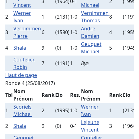
1
3
(1964)
0-1
2
(1995)
Vincent
Michael
Werner
Vernimmen
2
1
(2131)
1-0
8
(1191)
Ivan
Thomas
Vernimmen
Andre
3
6
(1580)
1-0
4
(1955)
Pierre
Damien
Geuquet
4
Shala
9
(0)
1-0
5
(1949)
Michael
Coutelier
7
(1191)
1
Bye
Robin
Haut de page
Ronde 4 (25/08/2017)
Nom
Nom
Tbl
Rank
Elo
Res.
Rank
Elo
Prénom
Prénom
Scoriels
Werner
1
2
(1995)
1-0
1
(2131)
Michael
Ivan
Lejeune
2
Shala
9
(0)
0-1
3
(1964)
Vincent
Geuquet
Coutelier