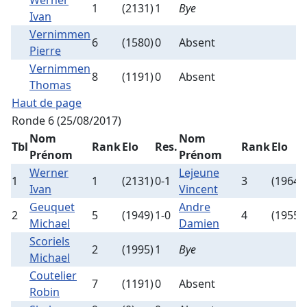
Werner
1
(2131)
1
Bye
Ivan
Vernimmen
6
(1580)
0
Absent
Pierre
Vernimmen
8
(1191)
0
Absent
Thomas
Haut de page
Ronde 6 (25/08/2017)
Nom
Nom
Tbl
Rank
Elo
Res.
Rank
Elo
Prénom
Prénom
Werner
Lejeune
1
1
(2131)
0-1
3
(1964)
Ivan
Vincent
Geuquet
Andre
2
5
(1949)
1-0
4
(1955)
Michael
Damien
Scoriels
2
(1995)
1
Bye
Michael
Coutelier
7
(1191)
0
Absent
Robin