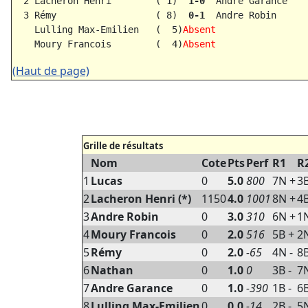
  2 Lacheron Henri        ( 1)  
1-0  
Andre Garance    
  3 Rémy                  ( 8)  
0-1  
Andre Robin      
    Lulling Max-Emilien   (  5)
Absent      
    Moury Francois        (  4)
Absent      
(Haut de page)
Grille de résultats
Nom
Cote
Pts
Perf
R1
R
1
Lucas
0
5.0
800
7N +
3B
2
Lacheron Henri (*)
1150
4.0
1001
8N +
4B
3
Andre Robin
0
3.0
310
6N +
1N
4
Moury Francois
0
2.0
516
5B +
2
5
Rémy
0
2.0
-65
4N -
8B
6
Nathan
0
1.0
0
3B -
7
7
Andre Garance
0
1.0
-390
1B -
6B
8
Lulling Max-Emilien
0
0.0
-14
2B -
5N