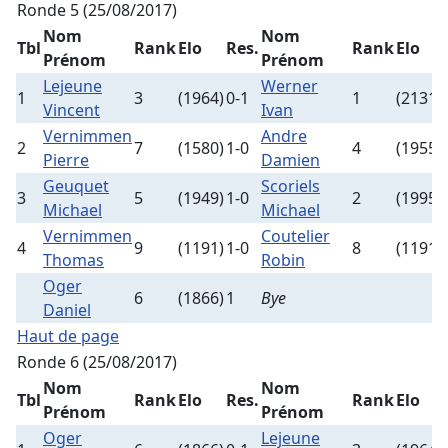
Ronde 5 (25/08/2017)
Nom
Nom
Tbl
Rank
Elo
Res.
Rank
Elo
Prénom
Prénom
Lejeune
Werner
1
3
(1964)
0-1
1
(2131)
Vincent
Ivan
Vernimmen
Andre
2
7
(1580)
1-0
4
(1955)
Pierre
Damien
Geuquet
Scoriels
3
5
(1949)
1-0
2
(1995)
Michael
Michael
Vernimmen
Coutelier
4
9
(1191)
1-0
8
(1191)
Thomas
Robin
Oger
6
(1866)
1
Bye
Daniel
Haut de page
Ronde 6 (25/08/2017)
Nom
Nom
Tbl
Rank
Elo
Res.
Rank
Elo
Prénom
Prénom
Oger
Lejeune