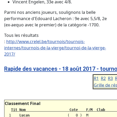
Vincent Engelen, 33e avec 4/8.
Parmi nos anciens joueurs, soulignons la belle
performance d'Edouard Lacheron : 9e avec 5,5/8, 2e
(ex-aequo avec le premier) de la catégorie -1700.
Tous les résultats
:
http://www.crelel.be/tournois/tournois-
internes/tournois-de-la-vierge/tournoi-de-la-vierge-
2017/
Rapide des vacances - 18 août 2017 - tourno
R1
R2
R3
Grille de ré
Classement Final
Tit Nom                     Cote    F/M  Club     
  1    
Lucas                 
 (   0 )  M             