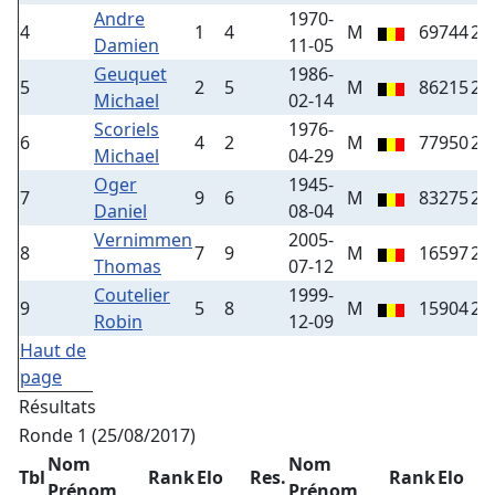
Andre
1970-
4
1
4
M
69744
20
Damien
11-05
Geuquet
1986-
5
2
5
M
86215
20
Michael
02-14
Scoriels
1976-
6
4
2
M
77950
20
Michael
04-29
Oger
1945-
7
9
6
M
83275
26
Daniel
08-04
Vernimmen
2005-
8
7
9
M
16597
25
Thomas
07-12
Coutelier
1999-
9
5
8
M
15904
25
Robin
12-09
Haut de
page
Résultats
Ronde 1 (25/08/2017)
Nom
Nom
Tbl
Rank
Elo
Res.
Rank
Elo
Prénom
Prénom