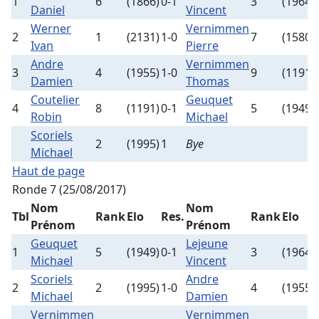
1
6
(1866)
0-1
3
(1964)
Daniel
Vincent
Werner
Vernimmen
2
1
(2131)
1-0
7
(1580)
Ivan
Pierre
Andre
Vernimmen
3
4
(1955)
1-0
9
(1191)
Damien
Thomas
Coutelier
Geuquet
4
8
(1191)
0-1
5
(1949)
Robin
Michael
Scoriels
2
(1995)
1
Bye
Michael
Haut de page
Ronde 7 (25/08/2017)
Nom
Nom
Tbl
Rank
Elo
Res.
Rank
Elo
Prénom
Prénom
Geuquet
Lejeune
1
5
(1949)
0-1
3
(1964)
Michael
Vincent
Scoriels
Andre
2
2
(1995)
1-0
4
(1955)
Michael
Damien
Vernimmen
Vernimmen