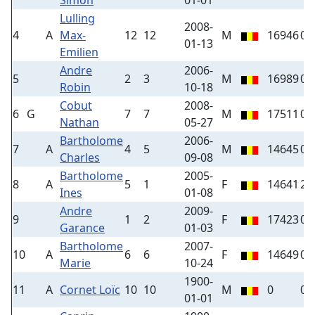
Simon
01-01
Lulling
2008-
4
A
Max-
12
12
M
16946
0
01-13
Emilien
Andre
2006-
5
2
3
M
16989
0
Robin
10-18
Cobut
2008-
6
G
7
7
M
17511
0
Nathan
05-27
Bartholome
2006-
7
A
4
5
M
14645
0
Charles
09-08
Bartholome
2005-
8
A
5
1
F
14641
25
Ines
01-08
Andre
2009-
9
1
2
F
17423
0
Garance
01-03
Bartholome
2007-
10
A
6
6
F
14649
0
Marie
10-24
1900-
11
A
Cornet Loïc
10
10
M
0
0
01-01