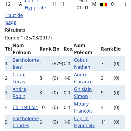
Caprin
1900-
12
A
11
11
M
0
0
Hyppolite
01-01
Haut de
page
Résultats
Ronde 1 (25/08/2017)
Nom
Nom
Tbl
Rank
Elo
Res.
Rank
Elo
Prénom
Prénom
Bartholome
Cobut
1
1
(979)
0-1
7
(0)
Ines
Nathan
Cobut
Andre
2
8
(0)
1-0
2
(0)
Lucas
Garance
Andre
Ghislain
3
3
(0)
0-1
9
(0)
Robin
Simon
Moury
4
Cornet Loïc
10
(0)
0-1
4
(0)
Francois
Bartholome
Caprin
5
5
(0)
1-0
11
(0)
Charles
Hyppolite