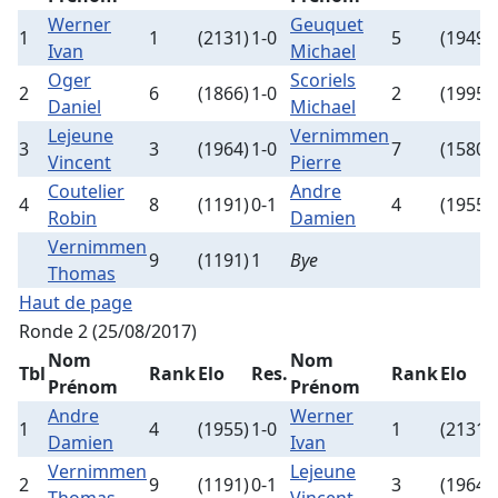
Werner
Geuquet
1
1
(2131)
1-0
5
(1949)
Ivan
Michael
Oger
Scoriels
2
6
(1866)
1-0
2
(1995)
Daniel
Michael
Lejeune
Vernimmen
3
3
(1964)
1-0
7
(1580)
Vincent
Pierre
Coutelier
Andre
4
8
(1191)
0-1
4
(1955)
Robin
Damien
Vernimmen
9
(1191)
1
Bye
Thomas
Haut de page
Ronde 2 (25/08/2017)
Nom
Nom
Tbl
Rank
Elo
Res.
Rank
Elo
Prénom
Prénom
Andre
Werner
1
4
(1955)
1-0
1
(2131)
Damien
Ivan
Vernimmen
Lejeune
2
9
(1191)
0-1
3
(1964)