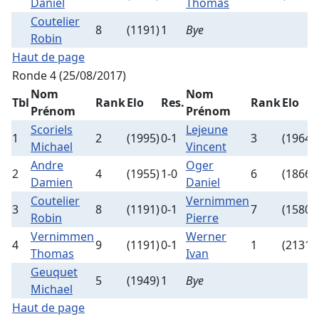
Daniel
Thomas
Coutelier
8
(1191)
1
Bye
Robin
Haut de page
Ronde 4 (25/08/2017)
Nom
Nom
Tbl
Rank
Elo
Res.
Rank
Elo
Prénom
Prénom
Scoriels
Lejeune
1
2
(1995)
0-1
3
(1964)
Michael
Vincent
Andre
Oger
2
4
(1955)
1-0
6
(1866)
Damien
Daniel
Coutelier
Vernimmen
3
8
(1191)
0-1
7
(1580)
Robin
Pierre
Vernimmen
Werner
4
9
(1191)
0-1
1
(2131)
Thomas
Ivan
Geuquet
5
(1949)
1
Bye
Michael
Haut de page