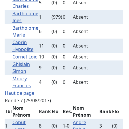
5
(0)
0
Absent
Charles
Bartholome
1
(979)
0
Absent
Ines
Bartholome
6
(0)
0
Absent
Marie
Caprin
11
(0)
0
Absent
Hyppolite
Cornet Loïc
10
(0)
0
Absent
Ghislain
9
(0)
0
Absent
Simon
Moury
4
(0)
0
Absent
Francois
Haut de page
Ronde 7 (25/08/2017)
Nom
Nom
Tbl
Rank
Elo
Res.
Rank
Elo
Prénom
Prénom
Cobut
Andre
1
8
(0)
1-0
3
(0)