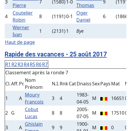
3
7
(1580)
1-0
9
(1191)
Pierre
Thomas
Coutelier
Oger
4
8
(1191)
0-1
6
(1866)
Robin
Daniel
Werner
1
(2131)
1
Bye
Ivan
Haut de page
Rapide des vacances - 25 août 2017
R1
R2
R3
R4
R5
R6
R7
Classement après la ronde 7
Nom
Cl.
Aff.
Pr.
N.I.
Rnk
Cat
Dnaiss
Sex
Pays
Mat
Ma
Prénom
Moury
1983-
1
A
3
4
M
16651
0
Francois
04-05
Cobut
2005-
2
G
8
8
M
17510
0
Lucas
07-05
Ghislain
1900-
3
A
9
9
M
0
0