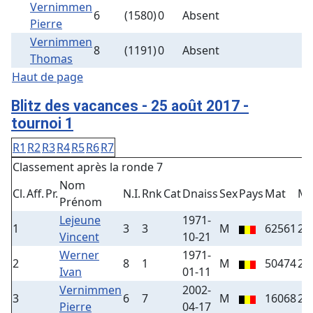
Vernimmen
6
(1580)
0
Absent
Pierre
Vernimmen
8
(1191)
0
Absent
Thomas
Haut de page
Blitz des vacances - 25 août 2017 -
tournoi 1
R1
R2
R3
R4
R5
R6
R7
Classement après la ronde 7
Nom
Cl.
Aff.
Pr.
N.I.
Rnk
Cat
Dnaiss
Sex
Pays
Mat
Ma
Prénom
Lejeune
1971-
1
3
3
M
62561
20
Vincent
10-21
Werner
1971-
2
8
1
M
50474
20
Ivan
01-11
Vernimmen
2002-
3
6
7
M
16068
25
Pierre
04-17