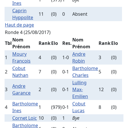
Ines
Caprin
11
(0)
0
Absent
Hyppolite
Haut de page
Ronde 4 (25/08/2017)
Nom
Nom
Tbl
Rank
Elo
Res.
Rank
Elo
Prénom
Prénom
Moury
Andre
1
4
(0)
1-0
3
(0)
Francois
Robin
Cobut
Bartholome
2
7
(0)
0-1
5
(0)
Nathan
Charles
Lulling
Andre
3
2
(0)
0-1
Max-
12
(0)
Garance
Emilien
Bartholome
Cobut
4
1
(979)
0-1
8
(0)
Ines
Lucas
Cornet Loïc
10
(0)
1
Bye
Bartholome