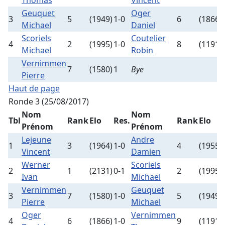
Thomas
Vincent
Geuquet
Oger
3
5
(1949)
1-0
6
(1866)
Michael
Daniel
Scoriels
Coutelier
4
2
(1995)
1-0
8
(1191)
Michael
Robin
Vernimmen
7
(1580)
1
Bye
Pierre
Haut de page
Ronde 3 (25/08/2017)
Nom
Nom
Tbl
Rank
Elo
Res.
Rank
Elo
Prénom
Prénom
Lejeune
Andre
1
3
(1964)
1-0
4
(1955)
Vincent
Damien
Werner
Scoriels
2
1
(2131)
0-1
2
(1995)
Ivan
Michael
Vernimmen
Geuquet
3
7
(1580)
1-0
5
(1949)
Pierre
Michael
Oger
Vernimmen
4
6
(1866)
1-0
9
(1191)