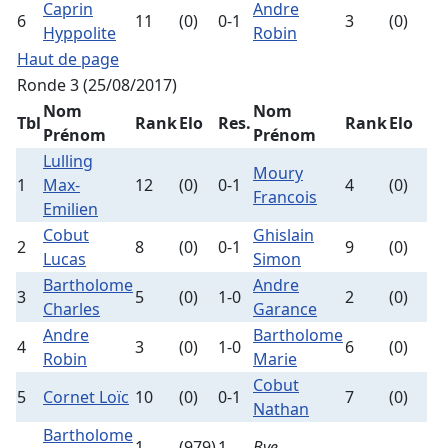
Caprin
Andre
6
11
(0)
0-1
3
(0)
Hyppolite
Robin
Haut de page
Ronde 3 (25/08/2017)
Nom
Nom
Tbl
Rank
Elo
Res.
Rank
Elo
Prénom
Prénom
Lulling
Moury
1
Max-
12
(0)
0-1
4
(0)
Francois
Emilien
Cobut
Ghislain
2
8
(0)
0-1
9
(0)
Lucas
Simon
Bartholome
Andre
3
5
(0)
1-0
2
(0)
Charles
Garance
Andre
Bartholome
4
3
(0)
1-0
6
(0)
Robin
Marie
Cobut
5
Cornet Loïc
10
(0)
0-1
7
(0)
Nathan
Bartholome
1
(979)
1
Bye