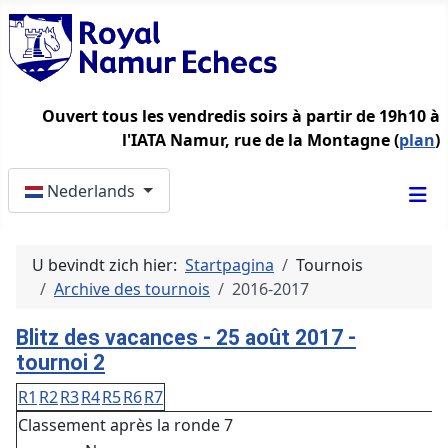
Ouvert tous les vendredis soirs à partir de 19h10 à
l'IATA Namur, rue de la Montagne (
plan
)
Selecteer de taal
Nederlands
U bevindt zich hier:
Startpagina
Tournois
Archive des tournois
2016-2017
Blitz des vacances - 25 août 2017 -
tournoi 2
R1
R2
R3
R4
R5
R6
R7
Classement après la ronde 7