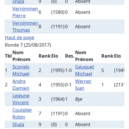
Shala
9
(0)
0
Absent
Vernimmen
6
(1580)
0
Absent
Pierre
Vernimmen
8
(1191)
0
Absent
Thomas
Haut de page
Ronde 7 (25/08/2017)
Nom
Nom
Tbl
Rank
Elo
Res.
Rank
Elo
Prénom
Prénom
Scoriels
Geuquet
1
2
(1995)
1-0
5
(1949)
Michael
Michael
Andre
Werner
2
4
(1955)
0-1
1
(2131)
Damien
Ivan
Lejeune
3
(1964)
1
Bye
Vincent
Coutelier
7
(1191)
0
Absent
Robin
Shala
9
(0)
0
Absent