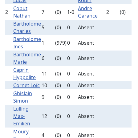
Lucas
Robin
Cobut
Andre
2
7
(0)
1-0
2
(0)
Nathan
Garance
Bartholome
5
(0)
0
Absent
Charles
Bartholome
1
(979)
0
Absent
Ines
Bartholome
6
(0)
0
Absent
Marie
Caprin
11
(0)
0
Absent
Hyppolite
Cornet Loïc
10
(0)
0
Absent
Ghislain
9
(0)
0
Absent
Simon
Lulling
Max-
12
(0)
0
Absent
Emilien
Moury
4
(0)
0
Absent