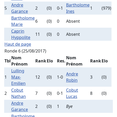
Andre
Bartholome
5
2
(0)
0-1
1
(979)
Garance
Ines
Bartholome
6
(0)
0
Absent
Marie
Caprin
11
(0)
0
Absent
Hyppolite
Haut de page
Ronde 6 (25/08/2017)
Nom
Nom
Tbl
Rank
Elo
Res.
Rank
Elo
Prénom
Prénom
Lulling
Andre
1
Max-
12
(0)
1-0
3
(0)
Robin
Emilien
Cobut
Cobut
2
7
(0)
0-1
8
(0)
Nathan
Lucas
Andre
2
(0)
1
Bye
Garance
Bartholome