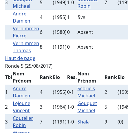
3
5
(1949)
1-0
7
(1191)
Michael
Robin
Andre
4
(1955)
1
Bye
Damien
Vernimmen
6
(1580)
0
Absent
Pierre
Vernimmen
8
(1191)
0
Absent
Thomas
Haut de page
Ronde 5 (25/08/2017)
Nom
Nom
Tbl
Rank
Elo
Res.
Rank
Elo
Prénom
Prénom
Andre
Scoriels
1
4
(1955)
0-1
2
(1995)
Damien
Michael
Lejeune
Geuquet
2
3
(1964)
1-0
5
(1949)
Vincent
Michael
Coutelier
3
7
(1191)
1-0
Shala
9
(0)
Robin