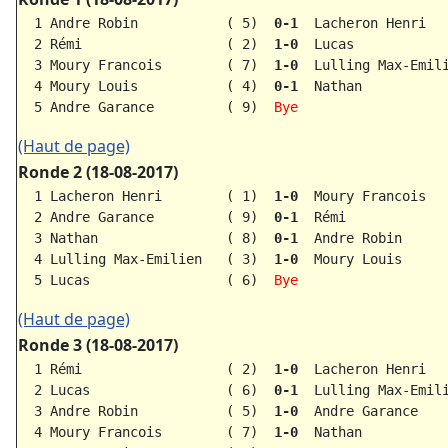
  1 Andre Robin           ( 5)  
0-1  
Lacheron Henri   
  2 Rémi                  ( 2)  
1-0  
Lucas            
  3 Moury Francois        ( 7)  
1-0  
Lulling Max-Emili
  4 Moury Louis           ( 4)  
0-1  
Nathan           
  5 Andre Garance         ( 9) 
 Bye
(Haut de page)
Ronde 2 (18-08-2017)
  1 Lacheron Henri        ( 1)  
1-0  
Moury Francois   
  2 Andre Garance         ( 9)  
0-1  
Rémi             
  3 Nathan                ( 8)  
0-1  
Andre Robin      
  4 Lulling Max-Emilien   ( 3)  
1-0  
Moury Louis      
  5 Lucas                 ( 6) 
 Bye
(Haut de page)
Ronde 3 (18-08-2017)
  1 Rémi                  ( 2)  
1-0  
Lacheron Henri   
  2 Lucas                 ( 6)  
0-1  
Lulling Max-Emili
  3 Andre Robin           ( 5)  
1-0  
Andre Garance    
  4 Moury Francois        ( 7)  
1-0  
Nathan           