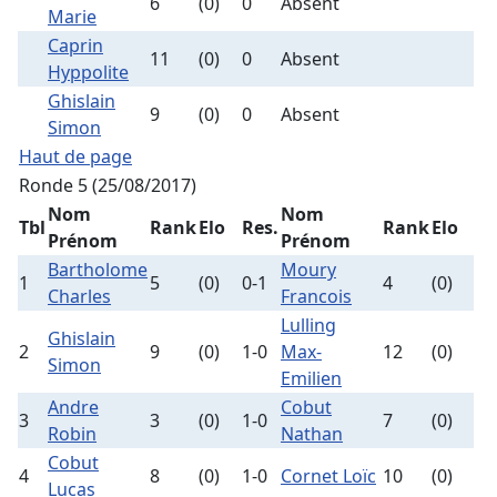
6
(0)
0
Absent
Marie
Caprin
11
(0)
0
Absent
Hyppolite
Ghislain
9
(0)
0
Absent
Simon
Haut de page
Ronde 5 (25/08/2017)
Nom
Nom
Tbl
Rank
Elo
Res.
Rank
Elo
Prénom
Prénom
Bartholome
Moury
1
5
(0)
0-1
4
(0)
Charles
Francois
Lulling
Ghislain
2
9
(0)
1-0
Max-
12
(0)
Simon
Emilien
Andre
Cobut
3
3
(0)
1-0
7
(0)
Robin
Nathan
Cobut
4
8
(0)
1-0
Cornet Loïc
10
(0)
Lucas