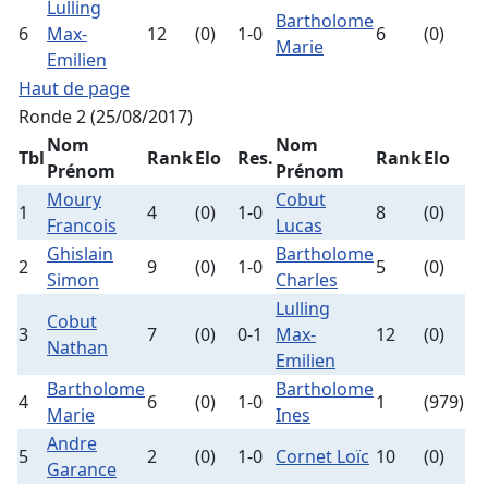
Lulling
Bartholome
6
Max-
12
(0)
1-0
6
(0)
Marie
Emilien
Haut de page
Ronde 2 (25/08/2017)
Nom
Nom
Tbl
Rank
Elo
Res.
Rank
Elo
Prénom
Prénom
Moury
Cobut
1
4
(0)
1-0
8
(0)
Francois
Lucas
Ghislain
Bartholome
2
9
(0)
1-0
5
(0)
Simon
Charles
Lulling
Cobut
3
7
(0)
0-1
Max-
12
(0)
Nathan
Emilien
Bartholome
Bartholome
4
6
(0)
1-0
1
(979)
Marie
Ines
Andre
5
2
(0)
1-0
Cornet Loïc
10
(0)
Garance