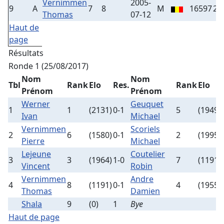
Vernimmen
2005-
9
A
7
8
M
16597
25
Thomas
07-12
Haut de
page
Résultats
Ronde 1 (25/08/2017)
Nom
Nom
Tbl
Rank
Elo
Res.
Rank
Elo
Prénom
Prénom
Werner
Geuquet
1
1
(2131)
0-1
5
(1949)
Ivan
Michael
Vernimmen
Scoriels
2
6
(1580)
0-1
2
(1995)
Pierre
Michael
Lejeune
Coutelier
3
3
(1964)
1-0
7
(1191)
Vincent
Robin
Vernimmen
Andre
4
8
(1191)
0-1
4
(1955)
Thomas
Damien
Shala
9
(0)
1
Bye
Haut de page