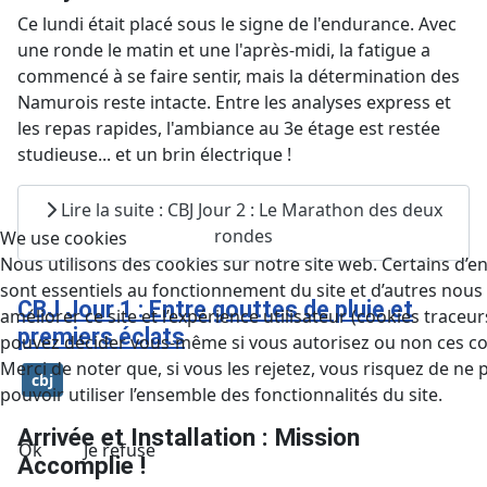
Ce lundi était placé sous le signe de l'endurance. Avec
une ronde le matin et une l'après-midi, la fatigue a
commencé à se faire sentir, mais la détermination des
Namurois reste intacte. Entre les analyses express et
les repas rapides, l'ambiance au 3e étage est restée
studieuse... et un brin électrique !
Lire la suite : CBJ Jour 2 : Le Marathon des deux
rondes
We use cookies
Nous utilisons des cookies sur notre site web. Certains d’e
sont essentiels au fonctionnement du site et d’autres nous
CBJ Jour 1 : Entre gouttes de pluie et
améliorer ce site et l’expérience utilisateur (cookies traceur
premiers éclats
pouvez décider vous-même si vous autorisez ou non ces co
Merci de noter que, si vous les rejetez, vous risquez de ne 
cbj
pouvoir utiliser l’ensemble des fonctionnalités du site.
Arrivée et Installation : Mission
Ok
Je refuse
Accomplie !