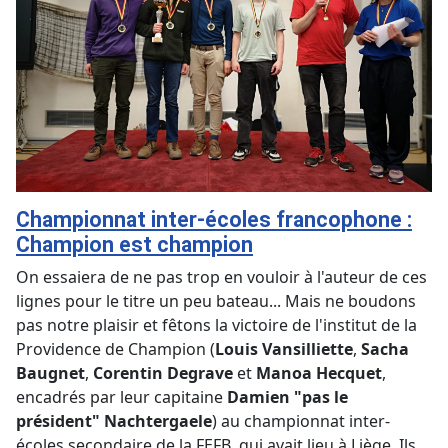
Championnat inter-écoles francophone :
Champion est champion
On essaiera de ne pas trop en vouloir à l'auteur de ces
lignes pour le titre un peu bateau... Mais ne boudons
pas notre plaisir et fêtons la victoire de l'institut de la
Providence de Champion (
Louis Vansilliette
,
Sacha
Baugnet
,
Corentin Degrave
et
Manoa Hecquet
,
encadrés par leur capitaine
Damien "pas le
président" Nachtergaele
) au championnat inter-
écoles secondaire de la FEFB, qui avait lieu à Liège. Ils