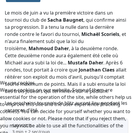
Le mois de juin a vu la première victoire dans un
tournoi du club de
Sacha Baugnet
, qui confirme ainsi
sa progression. Il a tenu la nulle dans la dernière
ronde contre le favori du tournoi,
Michaël Scoriels
, et
n'aura finalement subi que la loi du
troisième,
Mahmoud Daher
, à la deuxième ronde.
Cette deuxième ronde aura également été celle où
Michaël aura subi la loi de...
Mustafa Daher
. Après 6
rondes, tout portait à croire que
Jonathan Claes
allait
réitérer son exploit du mois d'avril, puisqu'il comptait
We use cookies
seul le maximum de points. Mais il a subi ensuite la loi
We use cookies on our website. Some of them are
des trois joueurs qui terminent sur le podium.
essential for the operation of the site, while others help us
Les prochains tournois de blitz auront lieu pendant les
to improve this site and the user experience (tracking
vacances d'été.
cookies). You can decide for yourself whether you want to
allow cookies or not. Please note that if you reject them,
you may not be able to use all the functionalities of the
5/06/2026
3 min + 2 sec/coup
site.