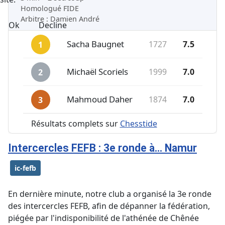
Homologué FIDE
Arbitre : Damien André
Ok
Decline
Position
Joueur
Elo
Score
Sacha Baugnet
1727
7.5
1
Michaël Scoriels
1999
7.0
2
Mahmoud Daher
1874
7.0
3
Résultats complets sur
Chesstide
Top 3 du classement
Intercercles FEFB : 3e ronde à... Namur
ic-fefb
En dernière minute, notre club a organisé la 3e ronde
des intercercles FEFB, afin de dépanner la fédération,
piégée par l'indisponibilité de l'athénée de Chênée