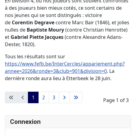
En division 4, où nos joueurs sont souvent confrontés
à des joueurs bien mieux cotés, ce sont certains de
nos jeunes qui se sont distingués : victoire
de
Corentin Degrave
contre Marc Bair (1846), et jolies
nulles de
Baptiste Moury
(contre Christian Henrotte)
et
Gabriel Piette Jacques
(contre Alexandre Adans-
Dester, 1820).
Tous les résultats sont sur
https://www.fefb.be/InterCercles/appariement.php?
annee=2026&ronde=3&club=901&division=0
. La
dernière ronde aura lieu à Etterbeek le 28 juin.
1
2
3
Page 1 of 3
Connexion