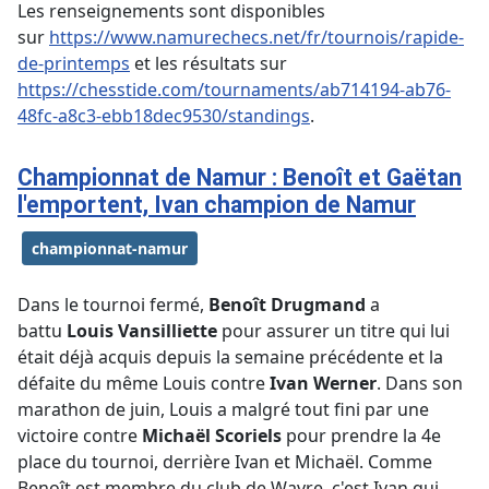
Les renseignements sont disponibles
sur
https://www.namurechecs.net/fr/tournois/rapide-
de-printemps
et les résultats sur
https://chesstide.com/tournaments/ab714194-ab76-
48fc-a8c3-ebb18dec9530/standings
.
Championnat de Namur : Benoît et Gaëtan
l'emportent, Ivan champion de Namur
championnat-namur
Dans le tournoi fermé,
Benoît Drugmand
a
battu
Louis Vansilliette
pour assurer un titre qui lui
était déjà acquis depuis la semaine précédente et la
défaite du même Louis contre
Ivan Werner
. Dans son
marathon de juin, Louis a malgré tout fini par une
victoire contre
Michaël Scoriels
pour prendre la 4e
place du tournoi, derrière Ivan et Michaël. Comme
Benoît est membre du club de Wavre, c'est Ivan qui