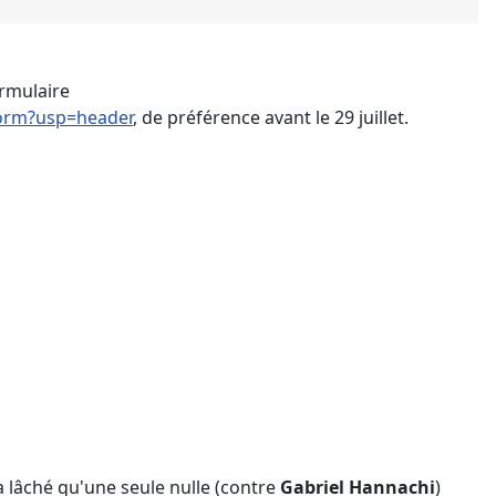
ormulaire
orm?usp=header
, de préférence avant le 29 juillet.
a lâché qu'une seule nulle (contre
Gabriel Hannachi
)