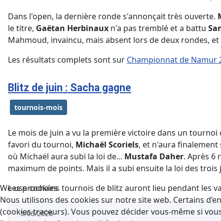
Dans l'open, la dernière ronde s'annonçait très ouverte.
le titre,
Gaëtan Herbinaux
n'a pas tremblé et a battu
Sa
Mahmoud, invaincu, mais absent lors de deux rondes, et q
Les résultats complets sont sur
Championnat de Namur 2
Blitz de juin : Sacha gagne
tournois-mois
Le mois de juin a vu la première victoire dans un tournoi
favori du tournoi,
Michaël Scoriels
, et n'aura finalement 
où Michaël aura subi la loi de...
Mustafa Daher
. Après 6 
maximum de points. Mais il a subi ensuite la loi des troi
Les prochains tournois de blitz auront lieu pendant les v
We use cookies
Nous utilisons des cookies sur notre site web. Certains d’en
(cookies traceurs). Vous pouvez décider vous-même si vous a
5/06/2026