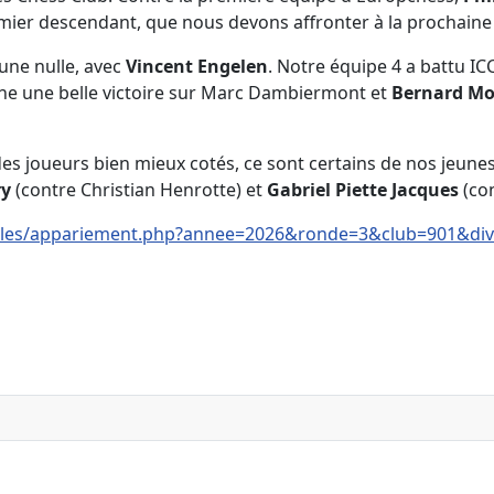
emier descendant, que nous devons affronter à la prochaine
 une nulle, avec
Vincent Engelen
. Notre équipe 4 a battu IC
ne une belle victoire sur Marc Dambiermont et
Bernard M
es joueurs bien mieux cotés, ce sont certains de nos jeunes 
ry
(contre Christian Henrotte) et
Gabriel Piette Jacques
(con
rcles/appariement.php?annee=2026&ronde=3&club=901&div