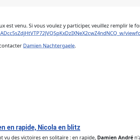
est venu. Si vous voulez y participer, veuillez remplir le f
NEuADcc5sZdjHtVTP72JVQSpKxDzIXNeX2cwZ4ndNCQ_w/viewf
contacter
Damien Nachtergaele
.
n en rapide, Nicola en blitz
vu des victoires en solitaire : en rapide,
Damien André
n'