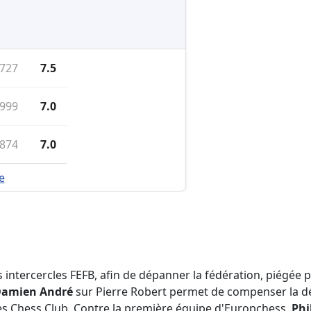
727
7.5
999
7.0
874
7.0
e
 intercercles FEFB, afin de dépanner la fédération, piégée pa
amien André
sur Pierre Robert permet de compenser la dé
les Chess Club. Contre la première équipe d'Europchess,
Phi