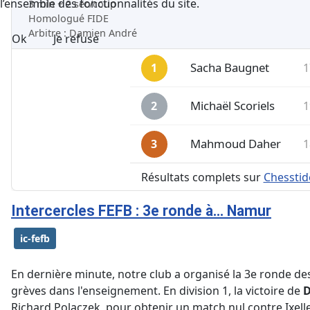
l’ensemble des fonctionnalités du site.
3 min + 2 sec/coup
Homologué FIDE
Arbitre : Damien André
Ok
Je refuse
Position
Joueur
Elo
Score
Sacha Baugnet
1
1
Michaël Scoriels
1
2
Mahmoud Daher
1
3
Résultats complets sur
Chesstid
Top 3 du classement
Intercercles FEFB : 3e ronde à... Namur
ic-fefb
En dernière minute, notre club a organisé la 3e ronde des
grèves dans l'enseignement. En division 1, la victoire de
D
Richard Polaczek, pour obtenir un match nul contre Ixel