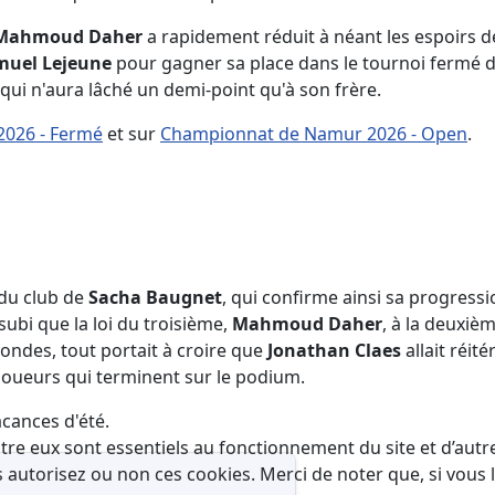
Mahmoud Daher
a rapidement réduit à néant les espoirs 
muel Lejeune
pour gagner sa place dans le tournoi fermé d
ui n'aura lâché un demi-point qu'à son frère.
026 - Fermé
et sur
Championnat de Namur 2026 - Open
.
 du club de
Sacha Baugnet
, qui confirme ainsi sa progressio
subi que la loi du troisième,
Mahmoud Daher
, à la deuxiè
rondes, tout portait à croire que
Jonathan Claes
allait réité
s joueurs qui terminent sur le podium.
acances d'été.
tre eux sont essentiels au fonctionnement du site et d’autres
utorisez ou non ces cookies. Merci de noter que, si vous le