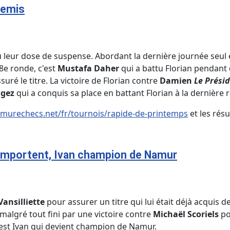
remis
 leur dose de suspense. Abordant la dernière journée seul 
 8e ronde, c'est
Mustafa Daher
qui a battu Florian pendant 
ssuré le titre. La victoire de Florian contre
Damien
Le Prési
ngez
qui a conquis sa place en battant Florian à la dernière 
murechecs.net/fr/tournois/rapide-de-printemps
et les résu
'emportent, Ivan champion de Namur
Vansilliette
pour assurer un titre qui lui était déjà acquis
malgré tout fini par une victoire contre
Michaël Scoriels
po
est Ivan qui devient champion de Namur.