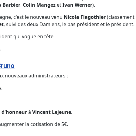
s Barbier
,
Colin Mangez
et
Ivan Werner
).
pagne, c'est le nouveau venu
Nicola Flagothier
(classement f
et
, suivi des deux Damiens, le pas président et le président.
ident qui vogue en tête.
.
Bruno
ux nouveaux administrateurs :
s.
 d'honneur
à
Vincent Lejeune
.
'augmenter la cotisation de 5€.