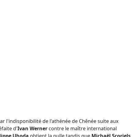
r l'indisponibilité de l'athénée de Chênée suite aux
faite d'
Ivan Werner
contre le maître international
lippe Uhoda
obtient la nulle tandis que
Michaël Scoriels