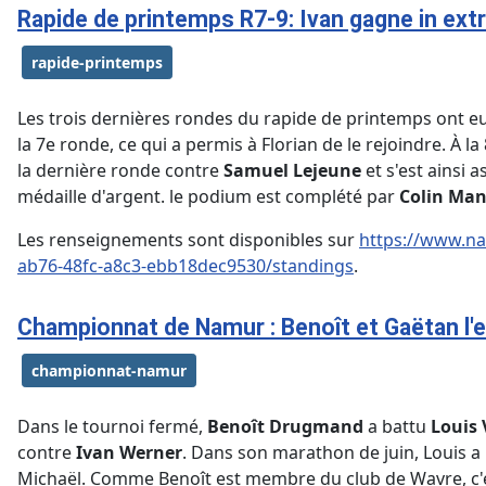
Rapide de printemps R7-9: Ivan gagne in ext
rapide-printemps
Les trois dernières rondes du rapide de printemps ont eu
la 7e ronde, ce qui a permis à Florian de le rejoindre. À la
la dernière ronde contre
Samuel Lejeune
et s'est ainsi a
médaille d'argent. le podium est complété par
Colin Ma
Les renseignements sont disponibles sur
https://www.na
ab76-48fc-a8c3-ebb18dec9530/standings
.
Championnat de Namur : Benoît et Gaëtan l
championnat-namur
Dans le tournoi fermé,
Benoît Drugmand
a battu
Louis 
contre
Ivan Werner
. Dans son marathon de juin, Louis a 
Michaël. Comme Benoît est membre du club de Wavre, c'