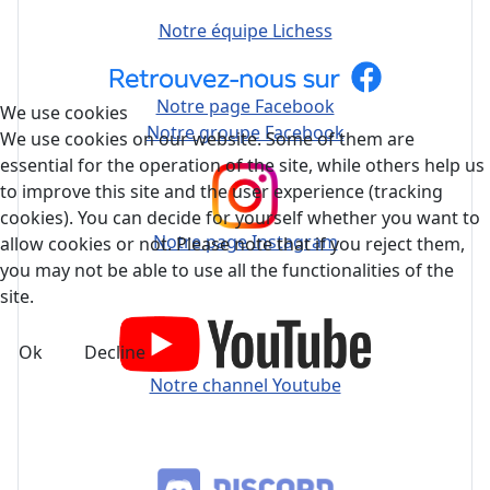
Notre équipe Lichess
Notre page Facebook
We use cookies
Notre groupe Facebook
We use cookies on our website. Some of them are
essential for the operation of the site, while others help us
to improve this site and the user experience (tracking
cookies). You can decide for yourself whether you want to
Notre page Instagram
allow cookies or not. Please note that if you reject them,
you may not be able to use all the functionalities of the
site.
Ok
Decline
Notre channel Youtube