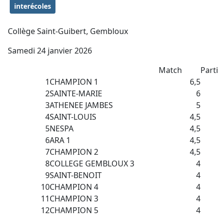
interécoles
Collège Saint-Guibert, Gembloux
Samedi 24 janvier 2026
Match
Part
1
CHAMPION 1
6,5
2
SAINTE-MARIE
6
3
ATHENEE JAMBES
5
4
SAINT-LOUIS
4,5
5
NESPA
4,5
6
ARA 1
4,5
7
CHAMPION 2
4,5
8
COLLEGE GEMBLOUX 3
4
9
SAINT-BENOIT
4
10
CHAMPION 4
4
11
CHAMPION 3
4
12
CHAMPION 5
4