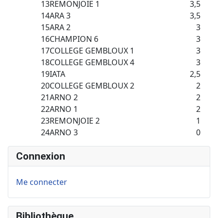
13
REMONJOIE 1
3,5
14
ARA 3
3,5
15
ARA 2
3
16
CHAMPION 6
3
17
COLLEGE GEMBLOUX 1
3
18
COLLEGE GEMBLOUX 4
3
19
IATA
2,5
20
COLLEGE GEMBLOUX 2
2
21
ARNO 2
2
22
ARNO 1
2
23
REMONJOIE 2
1
24
ARNO 3
0
Connexion
Me connecter
Bibliothèque