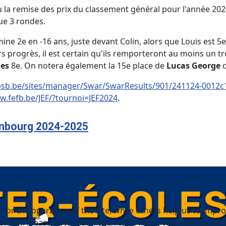
 la remise des prix du classement général pour l'année 20
que 3 rondes.
ne 2e en -16 ans, juste devant Colin, alors que Louis est 5
urs progrès, il est certain qu'ils remporteront au moins un
ues
8e. On notera également la 15e place de
Lucas George
d
bsb.be/sites/manager/Swar/SwarResults/901/241124-0012
w.fefb.be/JEF/?tournoi=JEF2024
.
embourg 2024-2025
or the operation of the site, while others help us to improv
not. Please note that if you reject them, you may not be able