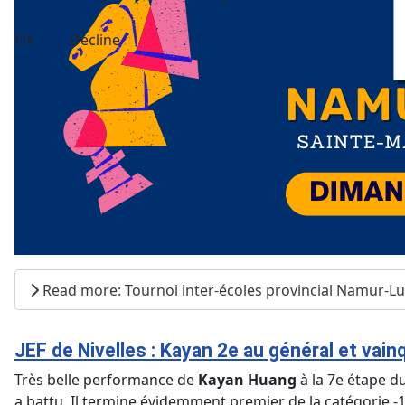
Ok
Decline
Read more: Tournoi inter-écoles provincial Namur-
JEF de Nivelles : Kayan 2e au général et vain
Très belle performance de
Kayan Huang
à la 7e étape du
a battu. Il termine évidemment premier de la catégorie -