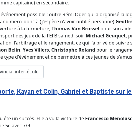
mme capitaine) en secondaire.
t événement possible : outre Rémi Oger qui a organisé la 
n grand merci donc à (j'espère n'avoir oublié personne)
Geoffre
uverture à la fermeture,
Thomas Van Brussel
pour son aide 
nsport des jeux de la FEFB samedi soir,
Michaël Geuquet
, 
allation, l'arbitrage et le rangement, ce qui l'a privé de sui
on Belin
,
Yves Villers
,
Christophe Roland
pour le rangemen
r ce type d'événement et de permettre à ces jeunes de s'amu
ncial inter-école
rte, Kayan et Colin, Gabriel et Baptiste sur l
 été un succès. Elle a vu la victoire de
Francesco Menolas
e 5e avec 7/9.