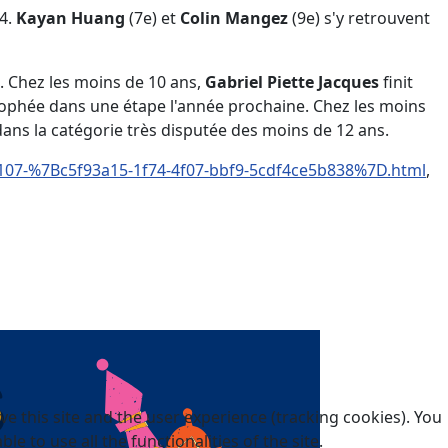
24.
Kayan Huang
(7e) et
Colin Mangez
(9e) s'y retrouvent
e. Chez les moins de 10 ans,
Gabriel Piette Jacques
finit
 trophée dans une étape l'année prochaine. Chez les moins
ans la catégorie très disputée des moins de 12 ans.
c107-%7Bc5f93a15-1f74-4f07-bbf9-5cdf4ce5b838%7D.html
,
e this site and the user experience (tracking cookies). You
 to use all the functionalities of the site.