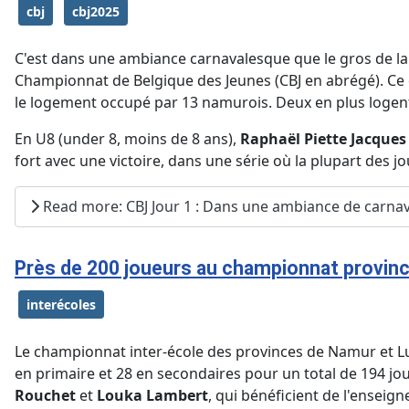
cbj
cbj2025
C'est dans une ambiance carnavalesque que le gros de la 
Championnat de Belgique des Jeunes (CBJ en abrégé). Ce
le logement occupé par 13 namurois. Deux en plus logent ai
En U8 (under 8, moins de 8 ans),
Raphaël Piette Jacques
fort avec une victoire, dans une série où la plupart des j
Read more: CBJ Jour 1 : Dans une ambiance de carnav
Près de 200 joueurs au championnat provinci
interécoles
Le championnat inter-école des provinces de Namur et L
en primaire et 28 en secondaires pour un total de 194 jo
Rouchet
et
Louka Lambert
, qui bénéficient de l'ensei