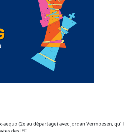
er ex-aequo (2e au départage) avec Jordan Vermoesen, qu'il
ytes des JEF.