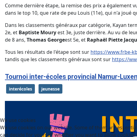
Comme dernière étape, la remise des prix a également vu
dans le top 10, que rate de peu Louis (11e), qui n'a joué 
Dans les classements généraux par catégorie, Kayan termi
2e, et
Baptiste Moury
est 3e, juste derrière. Au vu de le
de 8 ans,
Thomas George
est 5e, et
Raphaël Piette Jacq
Tous les résultats de l'étape sont sur
https://www.frbe-k
tandis que les classements généraux sont sur
https://ww
Tournoi inter-écoles provincial Namur-Lux
interécoles
jeunesse
We use cookies
We use cookies on our website. Some of them are essential f
can decide for yourself whether you want to allow cookies or 