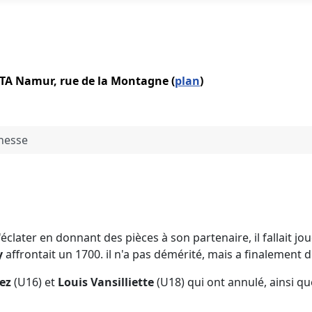
IATA Namur, rue de la Montagne (
plan
)
unesse
 s'éclater en donnant des pièces à son partenaire, il fallait 
y
affrontait un 1700. il n'a pas démérité, mais a finalement dû
ez
(U16) et
Louis Vansilliette
(U18) qui ont annulé, ainsi q