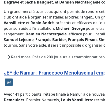
Degrave
et
Sacha Baugnet
, et
Damien Nachtergaele
co
Un grand merci à tous ceux qui ont permis de rendre ce
club ont aidé à organiser, installer, arbitrer, ranger... U
Vansilliette
et
Robin André
, présents et efficaces de l'o
pour son aide à l'installation,
Michaël George
pour le tra
rangement,
Damien Nachtergaele
, efficace pour l'inst
Samuel Lejeune
,
François Barbier
,
François Pirson
,
Sim
tournoi. Sans votre aide, il serait impossible d'organise
Read more: Près de 200 joueurs au championnat provi
JEF de Namur : Francesco Menolascina l'empo
jef
Avec 141 participants, l'étape finale à Namur a de nouveau
Demeulder
. Premier Namurois,
Louis Vansilliette
termin