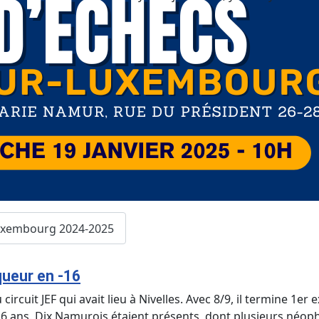
Luxembourg 2024-2025
queur en -16
 circuit JEF qui avait lieu à Nivelles. Avec 8/9, il termine 1
16 ans. Dix Namurois étaient présents, dont plusieurs néoph