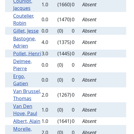
Couniot,
1.0
(1660)
0
Absent
Jacques
Coutelier,
0.0
(1470)
0
Absent
Robin
Gillet, Jesse
0.0
(0)
0
Absent
Bastogne,
4.0
(1375)
0
Absent
Adrien
Pollet, Henri
3.0
(1445)
0
Absent
Delmee,
0.0
(0)
0
Absent
Pierre
Ergo,
0.0
(0)
0
Absent
Gatien
Van Brussel,
2.0
(1267)
0
Absent
Thomas
Van Den
1.0
(0)
0
Absent
Hove, Paul
Albert, Alain
1.0
(1641)
0
Absent
Morelle,
2.0
(0)
0
Absent