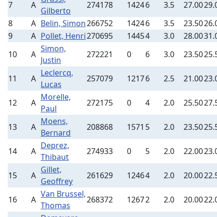
7
A
274178
1424
6
3.5
27.00
29.
Gilberto
8
A
Belin, Simon
266752
1424
6
3.5
23.50
26.
9
A
Pollet, Henri
270695
1445
4
3.0
28.00
31.
Simon,
10
A
272221
0
6
3.0
23.50
25.
Justin
Leclercq,
11
A
257079
1217
6
2.5
21.00
23.
Lucas
Morelle,
12
A
272175
0
4
2.0
25.50
27.
Paul
Moens,
13
A
208868
1571
5
2.0
23.50
25.
Bernard
Deprez,
14
A
274933
0
5
2.0
22.00
23.
Thibaut
Gillet,
15
A
261629
1246
4
2.0
20.00
22.
Geoffrey
Van Brussel,
16
A
268372
1267
2
2.0
20.00
22.
Thomas