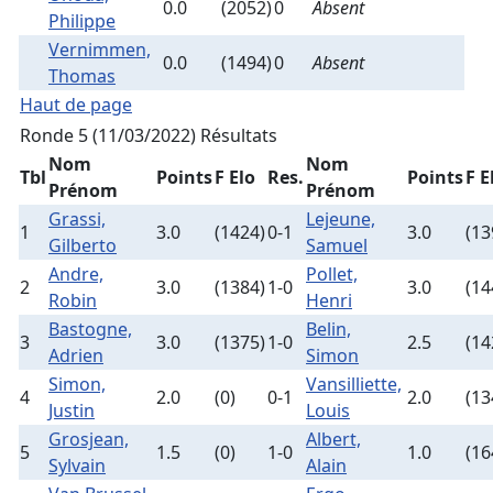
0.0
(2052)
0
Absent
Philippe
Vernimmen,
0.0
(1494)
0
Absent
Thomas
Haut de page
Ronde 5 (11/03/2022)
Résultats
Nom
Nom
Tbl
Points
F Elo
Res.
Points
F E
Prénom
Prénom
Grassi,
Lejeune,
1
3.0
(1424)
0-1
3.0
(13
Gilberto
Samuel
Andre,
Pollet,
2
3.0
(1384)
1-0
3.0
(14
Robin
Henri
Bastogne,
Belin,
3
3.0
(1375)
1-0
2.5
(14
Adrien
Simon
Simon,
Vansilliette,
4
2.0
(0)
0-1
2.0
(13
Justin
Louis
Grosjean,
Albert,
5
1.5
(0)
1-0
1.0
(16
Sylvain
Alain