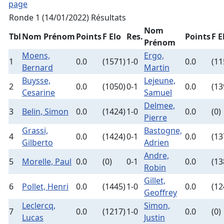
page
Ronde 1 (14/01/2022)
Résultats
Nom
Tbl
Nom Prénom
Points
F Elo
Res.
Points
F E
Prénom
Moens,
Ergo,
1
0.0
(1571)
1-0
0.0
(11
Bernard
Martin
Buysse,
Lejeune,
2
0.0
(1050)
0-1
0.0
(13
Cesarine
Samuel
Delmee,
3
Belin, Simon
0.0
(1424)
1-0
0.0
(0)
Pierre
Grassi,
Bastogne,
4
0.0
(1424)
0-1
0.0
(13
Gilberto
Adrien
Andre,
5
Morelle, Paul
0.0
(0)
0-1
0.0
(13
Robin
Gillet,
6
Pollet, Henri
0.0
(1445)
1-0
0.0
(12
Geoffrey
Leclercq,
Simon,
7
0.0
(1217)
1-0
0.0
(0)
Lucas
Justin