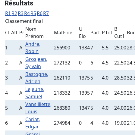
Résultats
R1
R2
R3
R4
R5
R6
R7
Classement final
Nom
U
B
Cl.
Aff.
Pr.
MatFide
Part.
P.Tot.
Bu
Prénom
Elo
Cut1
Andre,
1
A
256900
1384
7
5.5
25.00
28.
Robin
Grosjean,
2
A
272132
0
6
4.5
22.50
24.
Sylvain
Bastogne,
3
A
262110
1375
5
4.0
28.50
32.
Adrien
Lejeune,
4
A
218332
1395
7
4.0
24.50
26.
Samuel
Vansilliette,
5
A
268380
1347
5
4.0
24.00
26.
Louis
Cariat,
6
A
274984
0
4
4.0
19.00
21.
Edgar
Grassi,