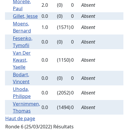
Morelle,
2.0
(0)
0
Absent
Paul
Gillet, Jesse
0.0
(0)
0
Absent
Moens,
1.0
(1571)
0
Absent
Bernard
Fesenko,
0.0
(0)
0
Absent
Tymofii
Van Der
Kwast,
0.0
(1150)
0
Absent
Yaelle
Bodart,
0.0
(0)
0
Absent
Vincent
Uhoda,
0.0
(2052)
0
Absent
Philippe
Vernimmen,
0.0
(1494)
0
Absent
Thomas
Haut de page
Ronde 6 (25/03/2022)
Résultats