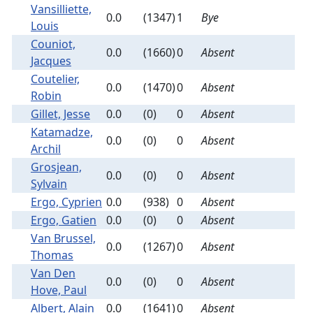
Vansilliette,
0.0
(1347)
1
Bye
Louis
Couniot,
0.0
(1660)
0
Absent
Jacques
Coutelier,
0.0
(1470)
0
Absent
Robin
Gillet, Jesse
0.0
(0)
0
Absent
Katamadze,
0.0
(0)
0
Absent
Archil
Grosjean,
0.0
(0)
0
Absent
Sylvain
Ergo, Cyprien
0.0
(938)
0
Absent
Ergo, Gatien
0.0
(0)
0
Absent
Van Brussel,
0.0
(1267)
0
Absent
Thomas
Van Den
0.0
(0)
0
Absent
Hove, Paul
Albert, Alain
0.0
(1641)
0
Absent