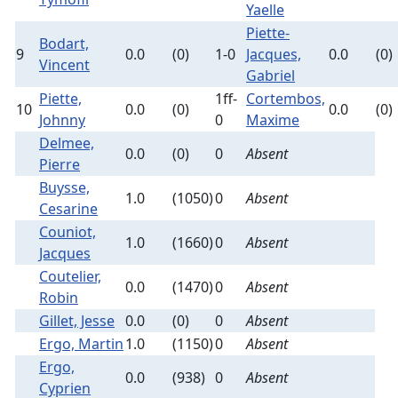
Yaelle
Piette-
Bodart,
9
0.0
(0)
1-0
Jacques,
0.0
(0)
Vincent
Gabriel
Piette,
1ff-
Cortembos,
10
0.0
(0)
0.0
(0)
Johnny
0
Maxime
Delmee,
0.0
(0)
0
Absent
Pierre
Buysse,
1.0
(1050)
0
Absent
Cesarine
Couniot,
1.0
(1660)
0
Absent
Jacques
Coutelier,
0.0
(1470)
0
Absent
Robin
Gillet, Jesse
0.0
(0)
0
Absent
Ergo, Martin
1.0
(1150)
0
Absent
Ergo,
0.0
(938)
0
Absent
Cyprien