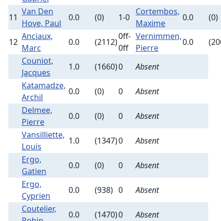
Van Den
Cortembos,
11
0.0
(0)
1-0
0.0
(0)
Hove, Paul
Maxime
Anciaux,
0ff-
Vernimmen,
12
0.0
(2112)
0.0
(20
Marc
0ff
Pierre
Couniot,
1.0
(1660)
0
Absent
Jacques
Katamadze,
0.0
(0)
0
Absent
Archil
Delmee,
0.0
(0)
0
Absent
Pierre
Vansilliette,
1.0
(1347)
0
Absent
Louis
Ergo,
0.0
(0)
0
Absent
Gatien
Ergo,
0.0
(938)
0
Absent
Cyprien
Coutelier,
0.0
(1470)
0
Absent
Robin