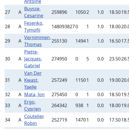
Antoine
Buysse,
27
A
259896
1050
2
1.0
18.50
19.
Cesarine
Fesenko,
28
A
148093827
0
1
1.0
18.00
20.
Tymofii
Vernimmen,
29
A
255130
1494
1
1.0
16.50
17.
Thomas
Piette-
30
A
Jacques,
274950
0
5
0.0
23.50
26.
Gabriel
Van Der
31
A
Kwast,
257249
1150
1
0.0
19.00
20.
Yaelle
32
A
Mata, Jon
275450
0
1
0.0
18.50
19.
Ergo,
33
A
264342
938
1
0.0
18.00
19.
Cyprien
Coutelier,
34
A
252719
1470
1
0.0
17.50
18.
Robin