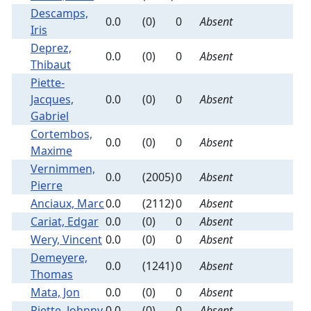
Descamps,
0.0
(0)
0
Absent
Iris
Deprez,
0.0
(0)
0
Absent
Thibaut
Piette-
Jacques,
0.0
(0)
0
Absent
Gabriel
Cortembos,
0.0
(0)
0
Absent
Maxime
Vernimmen,
0.0
(2005)
0
Absent
Pierre
Anciaux, Marc
0.0
(2112)
0
Absent
Cariat, Edgar
0.0
(0)
0
Absent
Wery, Vincent
0.0
(0)
0
Absent
Demeyere,
0.0
(1241)
0
Absent
Thomas
Mata, Jon
0.0
(0)
0
Absent
Piette, Johnny
0.0
(0)
0
Absent