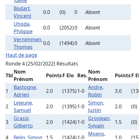
Yaelle
Bodart,
0.0
(0)
0
Absent
Vincent
Uhoda,
0.0
(2052)
0
Absent
Philippe
Vernimmen,
0.0
(1494)
0
Absent
Thomas
Haut de page
Ronde 4 (25/02/2022)
Résultats
Nom
Nom
Tbl
Points
F Elo
Res.
Points
F E
Prénom
Prénom
Bastogne,
Andre,
1
2.0
(1375)
1-0
3.0
(13
Adrien
Robin
Lejeune,
Simon,
2
2.0
(1395)
1-0
2.0
(0)
Samuel
Justin
Grassi,
Grosjean,
3
2.0
(1424)
1-0
1.5
(0)
Gilberto
Sylvain
Moens,
4
Belin, Simon
1.5
(1424)
1-0
1.0
(15