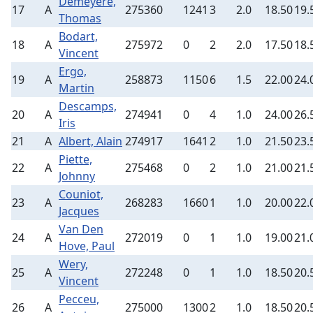
Demeyere,
17
A
275360
1241
3
2.0
18.50
19.
Thomas
Bodart,
18
A
275972
0
2
2.0
17.50
18.
Vincent
Ergo,
19
A
258873
1150
6
1.5
22.00
24.
Martin
Descamps,
20
A
274941
0
4
1.0
24.00
26.
Iris
21
A
Albert, Alain
274917
1641
2
1.0
21.50
23.
Piette,
22
A
275468
0
2
1.0
21.00
21.
Johnny
Couniot,
23
A
268283
1660
1
1.0
20.00
22.
Jacques
Van Den
24
A
272019
0
1
1.0
19.00
21.
Hove, Paul
Wery,
25
A
272248
0
1
1.0
18.50
20.
Vincent
Pecceu,
26
A
275000
1300
2
1.0
18.50
20.