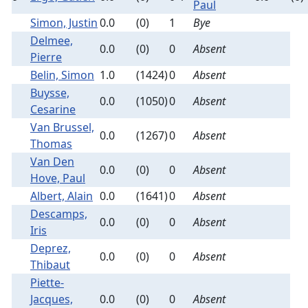
Paul
Simon, Justin
0.0
(0)
1
Bye
Delmee,
0.0
(0)
0
Absent
Pierre
Belin, Simon
1.0
(1424)
0
Absent
Buysse,
0.0
(1050)
0
Absent
Cesarine
Van Brussel,
0.0
(1267)
0
Absent
Thomas
Van Den
0.0
(0)
0
Absent
Hove, Paul
Albert, Alain
0.0
(1641)
0
Absent
Descamps,
0.0
(0)
0
Absent
Iris
Deprez,
0.0
(0)
0
Absent
Thibaut
Piette-
Jacques,
0.0
(0)
0
Absent