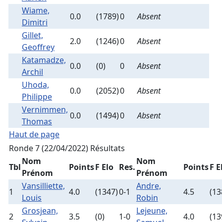
Wiame,
0.0
(1789)
0
Absent
Dimitri
Gillet,
2.0
(1246)
0
Absent
Geoffrey
Katamadze,
0.0
(0)
0
Absent
Archil
Uhoda,
0.0
(2052)
0
Absent
Philippe
Vernimmen,
0.0
(1494)
0
Absent
Thomas
Haut de page
Ronde 7 (22/04/2022)
Résultats
Nom
Nom
Tbl
Points
F Elo
Res.
Points
F E
Prénom
Prénom
Vansilliette,
Andre,
1
4.0
(1347)
0-1
4.5
(13
Louis
Robin
Grosjean,
Lejeune,
2
3.5
(0)
1-0
4.0
(13