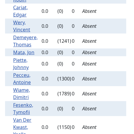
Cariat,
0.0
(0)
0
Absent
Edgar
Wery,
0.0
(0)
0
Absent
Vincent
Demeyere,
0.0
(1241)
0
Absent
Thomas
Mata, Jon
0.0
(0)
0
Absent
Piette,
0.0
(0)
0
Absent
Johnny
Pecceu,
0.0
(1300)
0
Absent
Antoine
Wiame,
0.0
(1789)
0
Absent
Dimitri
Fesenko,
0.0
(0)
0
Absent
Tymofii
Van Der
Kwast,
0.0
(1150)
0
Absent