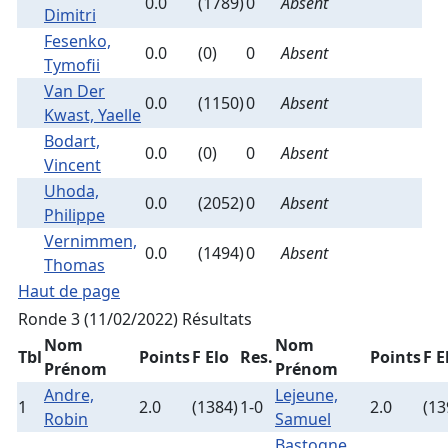
0.0
(1789)
0
Absent
Dimitri
Fesenko,
0.0
(0)
0
Absent
Tymofii
Van Der
0.0
(1150)
0
Absent
Kwast, Yaelle
Bodart,
0.0
(0)
0
Absent
Vincent
Uhoda,
0.0
(2052)
0
Absent
Philippe
Vernimmen,
0.0
(1494)
0
Absent
Thomas
Haut de page
Ronde 3 (11/02/2022)
Résultats
Nom
Nom
Tbl
Points
F Elo
Res.
Points
F E
Prénom
Prénom
Andre,
Lejeune,
1
2.0
(1384)
1-0
2.0
(13
Robin
Samuel
Bastogne,