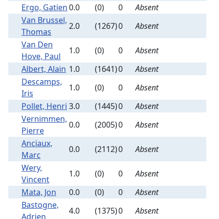
Ergo, Gatien
0.0
(0)
0
Absent
Van Brussel,
2.0
(1267)
0
Absent
Thomas
Van Den
1.0
(0)
0
Absent
Hove, Paul
Albert, Alain
1.0
(1641)
0
Absent
Descamps,
1.0
(0)
0
Absent
Iris
Pollet, Henri
3.0
(1445)
0
Absent
Vernimmen,
0.0
(2005)
0
Absent
Pierre
Anciaux,
0.0
(2112)
0
Absent
Marc
Wery,
1.0
(0)
0
Absent
Vincent
Mata, Jon
0.0
(0)
0
Absent
Bastogne,
4.0
(1375)
0
Absent
Adrien