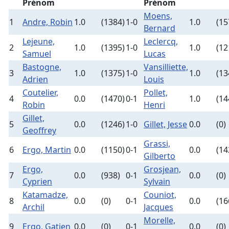
Prénom
Prénom
Moens,
1
Andre, Robin
1.0
(1384)
1-0
1.0
(15
Bernard
Lejeune,
Leclercq,
2
1.0
(1395)
1-0
1.0
(12
Samuel
Lucas
Bastogne,
Vansilliette,
3
1.0
(1375)
1-0
1.0
(13
Adrien
Louis
Coutelier,
Pollet,
4
0.0
(1470)
0-1
1.0
(14
Robin
Henri
Gillet,
5
0.0
(1246)
1-0
Gillet, Jesse
0.0
(0)
Geoffrey
Grassi,
6
Ergo, Martin
0.0
(1150)
0-1
0.0
(14
Gilberto
Ergo,
Grosjean,
7
0.0
(938)
0-1
0.0
(0)
Cyprien
Sylvain
Katamadze,
Couniot,
8
0.0
(0)
0-1
0.0
(16
Archil
Jacques
Morelle,
9
Ergo, Gatien
0.0
(0)
0-1
0.0
(0)