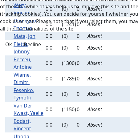
Wery,
of the site, while others help us to improve this site and t
0.0
(0)
0
Absent
Vincent
(tracking cookies). You can decide for yourself whether yo
Demeyere,
cookies or not. Please note that if you reject them, you may
0.0
(1241)
0
Absent
Thomas
all the functionalities of the site.
Mata, Jon
0.0
(0)
0
Absent
Piette,
Ok
Decline
0.0
(0)
0
Absent
Johnny
Pecceu,
0.0
(1300)
0
Absent
Antoine
Wiame,
0.0
(1789)
0
Absent
Dimitri
Fesenko,
0.0
(0)
0
Absent
Tymofii
Van Der
0.0
(1150)
0
Absent
Kwast, Yaelle
Bodart,
0.0
(0)
0
Absent
Vincent
Uhoda,