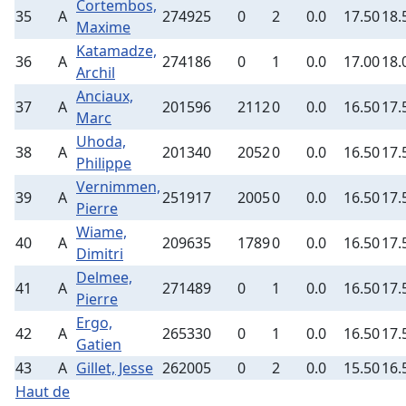
Cortembos,
35
A
274925
0
2
0.0
17.50
18.
Maxime
Katamadze,
36
A
274186
0
1
0.0
17.00
18.
Archil
Anciaux,
37
A
201596
2112
0
0.0
16.50
17.
Marc
Uhoda,
38
A
201340
2052
0
0.0
16.50
17.
Philippe
Vernimmen,
39
A
251917
2005
0
0.0
16.50
17.
Pierre
Wiame,
40
A
209635
1789
0
0.0
16.50
17.
Dimitri
Delmee,
41
A
271489
0
1
0.0
16.50
17.
Pierre
Ergo,
42
A
265330
0
1
0.0
16.50
17.
Gatien
43
A
Gillet, Jesse
262005
0
2
0.0
15.50
16.
Haut de