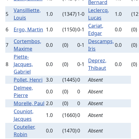
Bernard
Vansilliette,
Leclercq,
5
1.0
(1347)
1-0
1.0
(12
Louis
Lucas
Cariat,
6
Ergo, Martin
1.0
(1150)
0-1
0.0
(0)
Edgar
Cortembos,
Descamps,
7
0.0
(0)
0-1
0.0
(0)
Maxime
Iris
Piette-
Deprez,
8
Jacques,
0.0
(0)
0-1
0.0
(0)
Thibaut
Gabriel
Pollet, Henri
3.0
(1445)
0
Absent
Delmee,
0.0
(0)
0
Absent
Pierre
Morelle, Paul
2.0
(0)
0
Absent
Couniot,
1.0
(1660)
0
Absent
Jacques
Coutelier,
0.0
(1470)
0
Absent
Robin