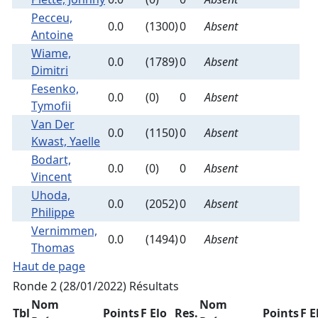
Pecceu,
0.0
(1300)
0
Absent
Antoine
Wiame,
0.0
(1789)
0
Absent
Dimitri
Fesenko,
0.0
(0)
0
Absent
Tymofii
Van Der
0.0
(1150)
0
Absent
Kwast, Yaelle
Bodart,
0.0
(0)
0
Absent
Vincent
Uhoda,
0.0
(2052)
0
Absent
Philippe
Vernimmen,
0.0
(1494)
0
Absent
Thomas
Haut de page
Ronde 2 (28/01/2022)
Résultats
Nom
Nom
Tbl
Points
F Elo
Res.
Points
F E