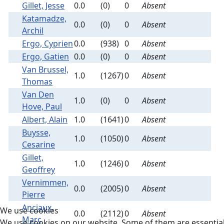
Gillet, Jesse
0.0
(0)
0
Absent
Katamadze,
0.0
(0)
0
Absent
Archil
Ergo, Cyprien
0.0
(938)
0
Absent
Ergo, Gatien
0.0
(0)
0
Absent
Van Brussel,
1.0
(1267)
0
Absent
Thomas
Van Den
1.0
(0)
0
Absent
Hove, Paul
Albert, Alain
1.0
(1641)
0
Absent
Buysse,
1.0
(1050)
0
Absent
Cesarine
Gillet,
1.0
(1246)
0
Absent
Geoffrey
Vernimmen,
0.0
(2005)
0
Absent
Pierre
Anciaux,
We use cookies
0.0
(2112)
0
Absent
Marc
We use cookies on our website. Some of them are essential