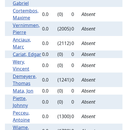
Gabriel
Cortembos,
0.0
(0)
0
Absent
Maxime
Vernimmen,
0.0
(2005)
0
Absent
Pierre
Anciaux,
0.0
(2112)
0
Absent
Marc
Cariat, Edgar
0.0
(0)
0
Absent
Wery,
0.0
(0)
0
Absent
Vincent
Demeyere,
0.0
(1241)
0
Absent
Thomas
Mata, Jon
0.0
(0)
0
Absent
Piette,
0.0
(0)
0
Absent
Johnny
Pecceu,
0.0
(1300)
0
Absent
Antoine
Wiame,