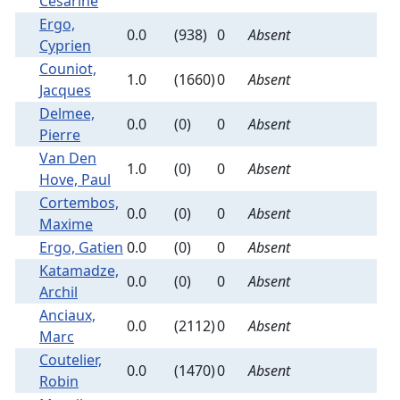
Cesarine
Ergo,
0.0
(938)
0
Absent
Cyprien
Couniot,
1.0
(1660)
0
Absent
Jacques
Delmee,
0.0
(0)
0
Absent
Pierre
Van Den
1.0
(0)
0
Absent
Hove, Paul
Cortembos,
0.0
(0)
0
Absent
Maxime
Ergo, Gatien
0.0
(0)
0
Absent
Katamadze,
0.0
(0)
0
Absent
Archil
Anciaux,
0.0
(2112)
0
Absent
Marc
Coutelier,
0.0
(1470)
0
Absent
Robin