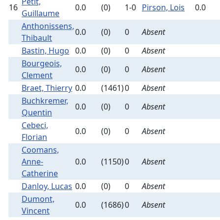
Petit,
16
0.0
(0)
1-0
Pirson, Lois
0.0
Guillaume
Anthonissens,
0.0
(0)
0
Absent
Thibault
Bastin, Hugo
0.0
(0)
0
Absent
Bourgeois,
0.0
(0)
0
Absent
Clement
Braet, Thierry
0.0
(1461)
0
Absent
Buchkremer,
0.0
(0)
0
Absent
Quentin
Cebeci,
0.0
(0)
0
Absent
Florian
Coomans,
Anne-
0.0
(1150)
0
Absent
Catherine
Danloy, Lucas
0.0
(0)
0
Absent
Dumont,
0.0
(1686)
0
Absent
Vincent