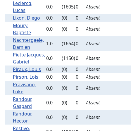
Leclercq,
0.0
(1605)
0
Absent
Lucas
Lixon, Diego
0.0
(0)
0
Absent
Moury,
0.0
(0)
0
Absent
Baptiste
Nachtergaele,
1.0
(1664)
0
Absent
Damien
Piette Jacques,
0.0
(1150)
0
Absent
Gabriel
Piraux, Louis
0.0
(0)
0
Absent
Pirson, Lois
0.0
(0)
0
Absent
Pravisano,
0.0
(0)
0
Absent
Luke
Randour,
0.0
(0)
0
Absent
Gaspard
Randour,
0.0
(0)
0
Absent
Hector
Restivo,