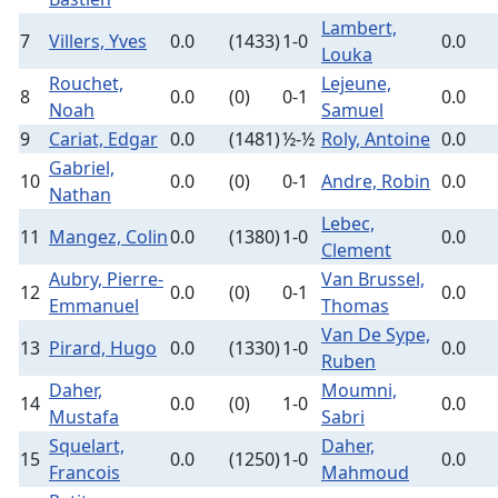
Lambert,
7
Villers, Yves
0.0
(1433)
1-0
0.0
Louka
Rouchet,
Lejeune,
8
0.0
(0)
0-1
0.0
Noah
Samuel
9
Cariat, Edgar
0.0
(1481)
½-½
Roly, Antoine
0.0
Gabriel,
10
0.0
(0)
0-1
Andre, Robin
0.0
Nathan
Lebec,
11
Mangez, Colin
0.0
(1380)
1-0
0.0
Clement
Aubry, Pierre-
Van Brussel,
12
0.0
(0)
0-1
0.0
Emmanuel
Thomas
Van De Sype,
13
Pirard, Hugo
0.0
(1330)
1-0
0.0
Ruben
Daher,
Moumni,
14
0.0
(0)
1-0
0.0
Mustafa
Sabri
Squelart,
Daher,
15
0.0
(1250)
1-0
0.0
Francois
Mahmoud