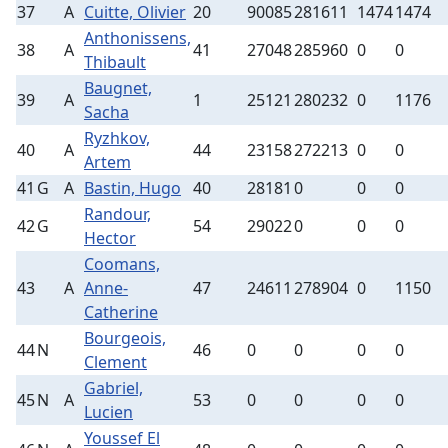
37
A
Cuitte, Olivier
20
90085
281611
1474
1474
Anthonissens,
38
A
41
27048
285960
0
0
Thibault
Baugnet,
39
A
1
25121
280232
0
1176
Sacha
Ryzhkov,
40
A
44
23158
272213
0
0
Artem
41
G
A
Bastin, Hugo
40
28181
0
0
0
Randour,
42
G
54
29022
0
0
0
Hector
Coomans,
43
A
Anne-
47
24611
278904
0
1150
Catherine
Bourgeois,
44
N
46
0
0
0
0
Clement
Gabriel,
45
N
A
53
0
0
0
0
Lucien
Youssef El