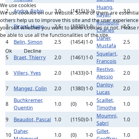
We use cookies
Huang,
2
Andre, Robin
3.0
(1415)
½-½
3.0
We use cookies on our website. Some of them are essential f
Kayan
others help us to improve this site and the user experience
Romboni,
3
Pirard, Hugo
2.5
(1330)
1-0
2.5
yourself whether you want to allow cookies or not. Please n
Charles
be able to use all the functionalities of the site.
Daher,
4
Belin, Simon
2.5
(1454)
1-0
2.5
Mustafa
Ok
Decline
Squelart,
5
Braet, Thierry
2.0
(1461)
1-0
2.0
Francois
Restivo,
6
Villers, Yves
2.0
(1433)
0-1
2.0
Alessio
Danloy,
7
Mangez, Colin
2.0
(1380)
1-0
2.0
Lucas
Buchkremer,
Scaillet,
8
1.0
(0)
1-0
1.0
Quentin
Timothe
Moumni,
9
Beaudot, Pascal
1.0
(1150)
0-1
1.0
Sabri
Daher,
Gillet,
10
1.0
(0)
1-0
1.0
Mahmoud
Geoffrey