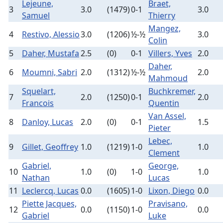
Lejeune,
Braet,
3
3.0
(1479)
0-1
3.0
Samuel
Thierry
Mangez,
4
Restivo, Alessio
3.0
(1206)
½-½
3.0
Colin
5
Daher, Mustafa
2.5
(0)
0-1
Villers, Yves
2.0
Daher,
6
Moumni, Sabri
2.0
(1312)
½-½
2.0
Mahmoud
Squelart,
Buchkremer,
7
2.0
(1250)
0-1
2.0
Francois
Quentin
Van Assel,
8
Danloy, Lucas
2.0
(0)
0-1
1.5
Pieter
Lebec,
9
Gillet, Geoffrey
1.0
(1219)
1-0
1.0
Clement
Gabriel,
George,
10
1.0
(0)
1-0
1.0
Nathan
Lucas
11
Leclercq, Lucas
0.0
(1605)
1-0
Lixon, Diego
0.0
Piette Jacques,
Pravisano,
12
0.0
(1150)
1-0
0.0
Gabriel
Luke