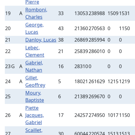
Pierre
Romboni,
19
A
33
13053
238988
1509
1531
Charles
George,
20
43
21360
270563
0
1150
Lucas
21
Danloy, Lucas
38
26869
285994
0
0
Lebec,
22
21
25839
286010
0
0
Clement
Gabriel,
23
G
A
16
28310
0
0
0
Nathan
Gillet,
24
A
5
18021
261629
1215
1219
Geoffrey
Moury,
25
6
21389
269670
0
0
Baptiste
Piette
26
A
Jacques,
17
24257
274950
1017
1150
Gabriel
Scaillet,
27
30
60044
220574
1513
1513