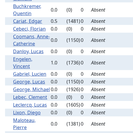
Buchkremer,
0.0
(0)
0
Absent
Quentin
Cariat, Edgar
0.5
(1481)
0
Absent
Cebeci, Florian
0.0
(0)
0
Absent
Coomans, Anne-
0.0
(1150)
0
Absent
Catherine
Danloy, Lucas
0.0
(0)
0
Absent
Engelen,
1.0
(1736)
0
Absent
Vincent
Gabriel, Lucien
0.0
(0)
0
Absent
George, Lucas
0.0
(1150)
0
Absent
George, Michael
0.0
(1926)
0
Absent
Lebec, Clement
0.0
(0)
0
Absent
Leclercq, Lucas
0.0
(1605)
0
Absent
Lixon, Diego
0.0
(0)
0
Absent
Maloteau,
0.0
(1381)
0
Absent
Pierre