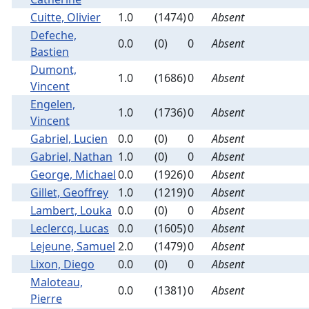
Cuitte, Olivier
1.0
(1474)
0
Absent
Defeche,
0.0
(0)
0
Absent
Bastien
Dumont,
1.0
(1686)
0
Absent
Vincent
Engelen,
1.0
(1736)
0
Absent
Vincent
Gabriel, Lucien
0.0
(0)
0
Absent
Gabriel, Nathan
1.0
(0)
0
Absent
George, Michael
0.0
(1926)
0
Absent
Gillet, Geoffrey
1.0
(1219)
0
Absent
Lambert, Louka
0.0
(0)
0
Absent
Leclercq, Lucas
0.0
(1605)
0
Absent
Lejeune, Samuel
2.0
(1479)
0
Absent
Lixon, Diego
0.0
(0)
0
Absent
Maloteau,
0.0
(1381)
0
Absent
Pierre