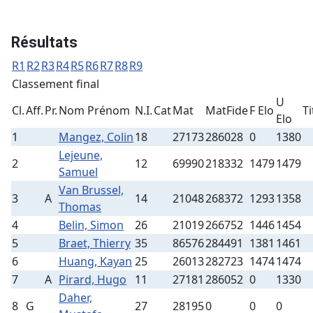
Résultats
R1
R2
R3
R4
R5
R6
R7
R8
R9
Classement final
U
Cl.
Aff.
Pr.
Nom Prénom
N.I.
Cat
Mat
MatFide
F Elo
Ti
Elo
1
Mangez, Colin
18
27173
286028
0
1380
Lejeune,
2
12
69990
218332
1479
1479
Samuel
Van Brussel,
3
A
14
21048
268372
1293
1358
Thomas
4
Belin, Simon
26
21019
266752
1446
1454
5
Braet, Thierry
35
86576
284491
1381
1461
6
Huang, Kayan
25
26013
282723
1474
1474
7
A
Pirard, Hugo
11
27181
286052
0
1330
Daher,
8
G
27
28195
0
0
0