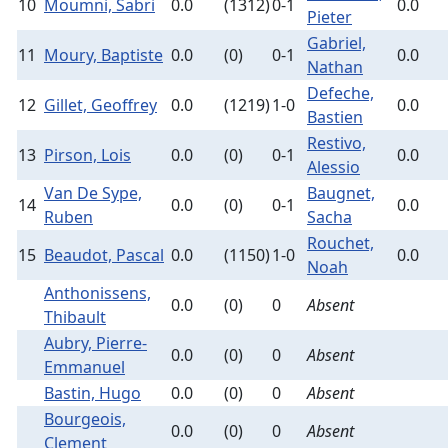
10
Moumni, Sabri
0.0
(1312)
0-1
0.0
Pieter
Gabriel,
11
Moury, Baptiste
0.0
(0)
0-1
0.0
Nathan
Defeche,
12
Gillet, Geoffrey
0.0
(1219)
1-0
0.0
Bastien
Restivo,
13
Pirson, Lois
0.0
(0)
0-1
0.0
Alessio
Van De Sype,
Baugnet,
14
0.0
(0)
0-1
0.0
Ruben
Sacha
Rouchet,
15
Beaudot, Pascal
0.0
(1150)
1-0
0.0
Noah
Anthonissens,
0.0
(0)
0
Absent
Thibault
Aubry, Pierre-
0.0
(0)
0
Absent
Emmanuel
Bastin, Hugo
0.0
(0)
0
Absent
Bourgeois,
0.0
(0)
0
Absent
Clement