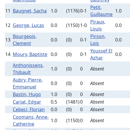
Petit,
11
Baugnet, Sacha
1.0
(1176)
0-1
1.0
Guillaume
Piraux,
12
George, Lucas
0.0
(1150)
1-0
0.0
Louis
Bourgeois,
Pirson,
13
0.0
(0)
0-1
0.0
Clement
Lois
Youssef El
14
Moury, Baptiste
0.0
(0)
0-1
0.0
Azhar
Anthonissens,
1.0
(0)
0
Absent
Thibault
Aubry, Pierre-
0.0
(0)
0
Absent
Emmanuel
Bastin, Hugo
1.0
(0)
0
Absent
Cariat, Edgar
0.5
(1481)
0
Absent
Cebeci, Florian
0.0
(0)
0
Absent
Coomans, Anne-
1.0
(1150)
0
Absent
Catherine