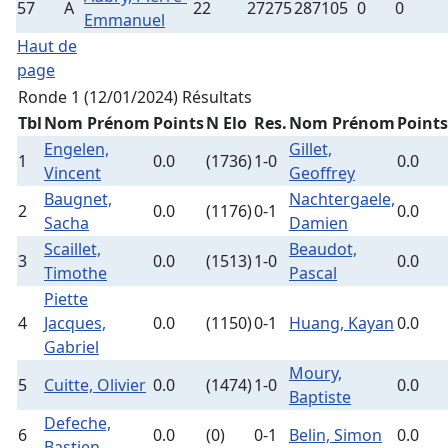
57
A
22
27275
287105
0
0
Emmanuel
Haut de
page
Ronde 1 (12/01/2024)
Résultats
Tbl
Nom Prénom
Points
N Elo
Res.
Nom Prénom
Points
Engelen,
Gillet,
1
0.0
(1736)
1-0
0.0
Vincent
Geoffrey
Baugnet,
Nachtergaele,
2
0.0
(1176)
0-1
0.0
Sacha
Damien
Scaillet,
Beaudot,
3
0.0
(1513)
1-0
0.0
Timothe
Pascal
Piette
4
Jacques,
0.0
(1150)
0-1
Huang, Kayan
0.0
Gabriel
Moury,
5
Cuitte, Olivier
0.0
(1474)
1-0
0.0
Baptiste
Defeche,
6
0.0
(0)
0-1
Belin, Simon
0.0
Bastien