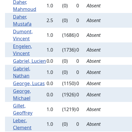
Daher,
1.0
(0)
0
Absent
Mahmoud
Daher,
2.5
(0)
0
Absent
Mustafa
Dumont,
1.0
(1686)
0
Absent
Vincent
Engelen,
1.0
(1736)
0
Absent
Vincent
Gabriel, Lucien
0.0
(0)
0
Absent
Gabriel,
1.0
(0)
0
Absent
Nathan
George, Lucas
0.0
(1150)
0
Absent
George,
0.0
(1926)
0
Absent
Michael
Gillet,
1.0
(1219)
0
Absent
Geoffrey
Lebec,
1.0
(0)
0
Absent
Clement