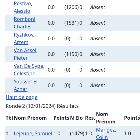
Restivo,
0.0
(1206)
0
Absent
Alessio
Romboni,
0.0
(1531)
0
Absent
Charles
Ryzhkov,
0.0
(0)
0
Absent
Artem
Van Assel,
0.0
(1150)
0
Absent
Pieter
Van De Sype,
0.0
(0)
0
Absent
Celestine
Youssef El
0.0
(0)
0
Absent
Azhar
Haut de page
Ronde 2 (12/01/2024)
Résultats
Nom
Tbl
Nom Prénom
Points
N Elo
Res.
Points
Prénom
Mangez,
1
Lejeune, Samuel
1.0
(1479)
1-0
1.0
Colin