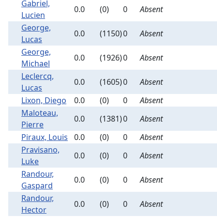
Gabriel,
0.0
(0)
0
Absent
Lucien
George,
0.0
(1150)
0
Absent
Lucas
George,
0.0
(1926)
0
Absent
Michael
Leclercq,
0.0
(1605)
0
Absent
Lucas
Lixon, Diego
0.0
(0)
0
Absent
Maloteau,
0.0
(1381)
0
Absent
Pierre
Piraux, Louis
0.0
(0)
0
Absent
Pravisano,
0.0
(0)
0
Absent
Luke
Randour,
0.0
(0)
0
Absent
Gaspard
Randour,
0.0
(0)
0
Absent
Hector