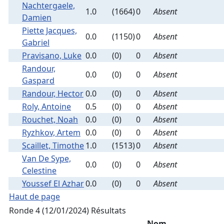
Nachtergaele,
1.0
(1664)
0
Absent
Damien
Piette Jacques,
0.0
(1150)
0
Absent
Gabriel
Pravisano, Luke
0.0
(0)
0
Absent
Randour,
0.0
(0)
0
Absent
Gaspard
Randour, Hector
0.0
(0)
0
Absent
Roly, Antoine
0.5
(0)
0
Absent
Rouchet, Noah
0.0
(0)
0
Absent
Ryzhkov, Artem
0.0
(0)
0
Absent
Scaillet, Timothe
1.0
(1513)
0
Absent
Van De Sype,
0.0
(0)
0
Absent
Celestine
Youssef El Azhar
0.0
(0)
0
Absent
Haut de page
Ronde 4 (12/01/2024)
Résultats
Nom