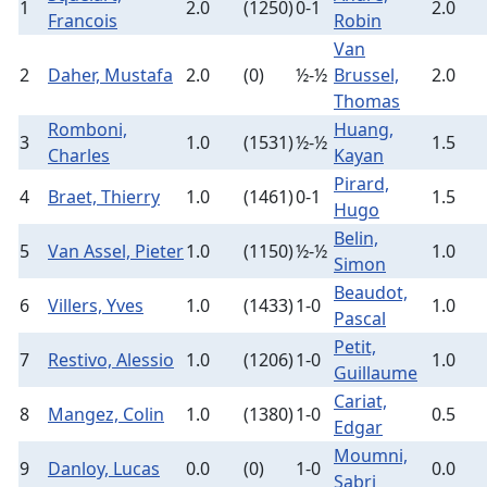
1
2.0
(1250)
0-1
2.0
Francois
Robin
Van
2
Daher, Mustafa
2.0
(0)
½-½
Brussel,
2.0
Thomas
Romboni,
Huang,
3
1.0
(1531)
½-½
1.5
Charles
Kayan
Pirard,
4
Braet, Thierry
1.0
(1461)
0-1
1.5
Hugo
Belin,
5
Van Assel, Pieter
1.0
(1150)
½-½
1.0
Simon
Beaudot,
6
Villers, Yves
1.0
(1433)
1-0
1.0
Pascal
Petit,
7
Restivo, Alessio
1.0
(1206)
1-0
1.0
Guillaume
Cariat,
8
Mangez, Colin
1.0
(1380)
1-0
0.5
Edgar
Moumni,
9
Danloy, Lucas
0.0
(0)
1-0
0.0
Sabri