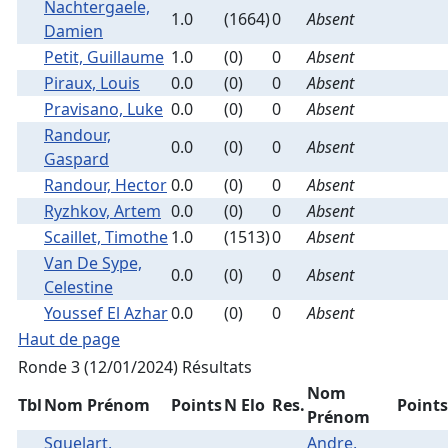
Nachtergaele,
1.0
(1664)
0
Absent
Damien
Petit, Guillaume
1.0
(0)
0
Absent
Piraux, Louis
0.0
(0)
0
Absent
Pravisano, Luke
0.0
(0)
0
Absent
Randour,
0.0
(0)
0
Absent
Gaspard
Randour, Hector
0.0
(0)
0
Absent
Ryzhkov, Artem
0.0
(0)
0
Absent
Scaillet, Timothe
1.0
(1513)
0
Absent
Van De Sype,
0.0
(0)
0
Absent
Celestine
Youssef El Azhar
0.0
(0)
0
Absent
Haut de page
Ronde 3 (12/01/2024)
Résultats
Nom
Tbl
Nom Prénom
Points
N Elo
Res.
Points
Prénom
Squelart,
Andre,