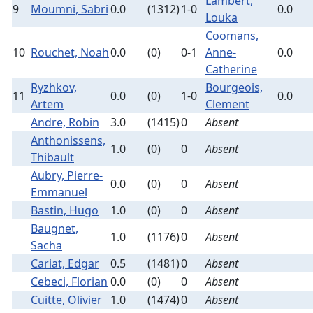
Lambert,
9
Moumni, Sabri
0.0
(1312)
1-0
0.0
Louka
Coomans,
10
Rouchet, Noah
0.0
(0)
0-1
Anne-
0.0
Catherine
Ryzhkov,
Bourgeois,
11
0.0
(0)
1-0
0.0
Artem
Clement
Andre, Robin
3.0
(1415)
0
Absent
Anthonissens,
1.0
(0)
0
Absent
Thibault
Aubry, Pierre-
0.0
(0)
0
Absent
Emmanuel
Bastin, Hugo
1.0
(0)
0
Absent
Baugnet,
1.0
(1176)
0
Absent
Sacha
Cariat, Edgar
0.5
(1481)
0
Absent
Cebeci, Florian
0.0
(0)
0
Absent
Cuitte, Olivier
1.0
(1474)
0
Absent