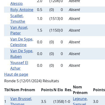
2.0
(1206)
0
Absent
Alessio
Roly, Antoine
0.5
(0)
0
Absent
Scaillet,
1.0
(1513)
0
Absent
Timothe
Van Assel,
1.5
(1150)
0
Absent
Pieter
Van De Sype,
0.0
(0)
0
Absent
Celestine
Van De Sype,
0.0
(0)
0
Absent
Ruben
Youssef El
0.0
(0)
0
Absent
Azhar
Haut de page
Ronde 5 (12/01/2024)
Résultats
Nom
Tbl
Nom Prénom
Points
N Elo
Res.
Points
Prénom
Van Brussel,
Lejeune,
1
3.5
(1358)
1-0
3.0
Thomas
Samuel