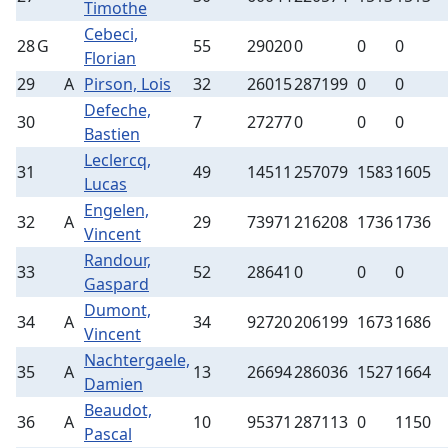
Timothe
Cebeci,
28
G
55
29020
0
0
0
Florian
29
A
Pirson, Lois
32
26015
287199
0
0
Defeche,
30
7
27277
0
0
0
Bastien
Leclercq,
31
49
14511
257079
1583
1605
Lucas
Engelen,
32
A
29
73971
216208
1736
1736
Vincent
Randour,
33
52
28641
0
0
0
Gaspard
Dumont,
34
A
34
92720
206199
1673
1686
Vincent
Nachtergaele,
35
A
13
26694
286036
1527
1664
Damien
Beaudot,
36
A
10
95371
287113
0
1150
Pascal