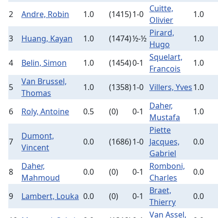
Cuitte,
2
Andre, Robin
1.0
(1415)
1-0
1.0
Olivier
Pirard,
3
Huang, Kayan
1.0
(1474)
½-½
1.0
Hugo
Squelart,
4
Belin, Simon
1.0
(1454)
0-1
1.0
Francois
Van Brussel,
5
1.0
(1358)
1-0
Villers, Yves
1.0
Thomas
Daher,
6
Roly, Antoine
0.5
(0)
0-1
1.0
Mustafa
Piette
Dumont,
7
0.0
(1686)
1-0
Jacques,
0.0
Vincent
Gabriel
Daher,
Romboni,
8
0.0
(0)
0-1
0.0
Mahmoud
Charles
Braet,
9
Lambert, Louka
0.0
(0)
0-1
0.0
Thierry
Van Assel,