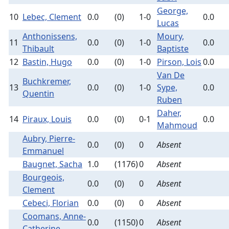
George,
10
Lebec, Clement
0.0
(0)
1-0
0.0
Lucas
Anthonissens,
Moury,
11
0.0
(0)
1-0
0.0
Thibault
Baptiste
12
Bastin, Hugo
0.0
(0)
1-0
Pirson, Lois
0.0
Van De
Buchkremer,
13
0.0
(0)
1-0
Sype,
0.0
Quentin
Ruben
Daher,
14
Piraux, Louis
0.0
(0)
0-1
0.0
Mahmoud
Aubry, Pierre-
0.0
(0)
0
Absent
Emmanuel
Baugnet, Sacha
1.0
(1176)
0
Absent
Bourgeois,
0.0
(0)
0
Absent
Clement
Cebeci, Florian
0.0
(0)
0
Absent
Coomans, Anne-
0.0
(1150)
0
Absent
Catherine