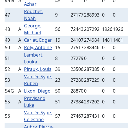
46
N
A
48
0
0
0
0
Azhar
Rouchet,
47
9
27177
288993
0
0
Noah
George,
48
A
56
72443
207292
1926
1926
Michael
49
A
Cariat, Edgar
19
24107
274984
1481
1481
50
A
Roly, Antoine
15
27517
288446
0
0
Lambert,
51
8
27279
0
0
0
Louka
52
A
Piraux, Louis
39
23506
287385
0
0
Van De Sype,
53
23
27280
287229
0
0
Ruben
54
G
A
Lixon, Diego
50
28870
0
0
0
Pravisano,
55
A
51
27384
287202
0
0
Luke
Van De Sype,
56
57
27467
287431
0
0
Celestine
Aubry, Pierre-