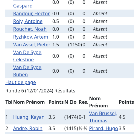
0.0
(0)
0
Absent
Gaspard
Randour, Hector
0.0
(0)
0
Absent
Roly, Antoine
0.5
(0)
0
Absent
Rouchet, Noah
0.0
(0)
0
Absent
Ryzhkov, Artem
1.0
(0)
0
Absent
Van Assel, Pieter
1.5
(1150)
0
Absent
Van De Sype,
0.0
(0)
0
Absent
Celestine
Van De Sype,
0.0
(0)
0
Absent
Ruben
Haut de page
Ronde 6 (12/01/2024)
Résultats
Nom
Tbl
Nom Prénom
Points
N Elo
Res.
Points
Prénom
Van Brussel,
1
Huang, Kayan
3.5
(1474)
0-1
4.5
Thomas
2
Andre, Robin
3.5
(1415)
½-½
Pirard, Hugo
3.5