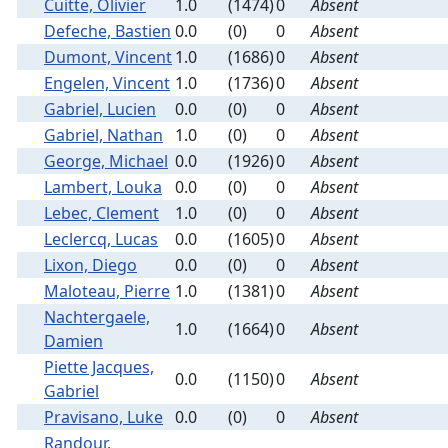
Cuitte, Olivier
1.0
(1474)
0
Absent
Defeche, Bastien
0.0
(0)
0
Absent
Dumont, Vincent
1.0
(1686)
0
Absent
Engelen, Vincent
1.0
(1736)
0
Absent
Gabriel, Lucien
0.0
(0)
0
Absent
Gabriel, Nathan
1.0
(0)
0
Absent
George, Michael
0.0
(1926)
0
Absent
Lambert, Louka
0.0
(0)
0
Absent
Lebec, Clement
1.0
(0)
0
Absent
Leclercq, Lucas
0.0
(1605)
0
Absent
Lixon, Diego
0.0
(0)
0
Absent
Maloteau, Pierre
1.0
(1381)
0
Absent
Nachtergaele,
1.0
(1664)
0
Absent
Damien
Piette Jacques,
0.0
(1150)
0
Absent
Gabriel
Pravisano, Luke
0.0
(0)
0
Absent
Randour,