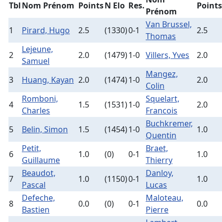
Tbl
Nom Prénom
Points
N Elo
Res.
Points
Prénom
Van Brussel,
1
Pirard, Hugo
2.5
(1330)
0-1
2.5
Thomas
Lejeune,
2
2.0
(1479)
1-0
Villers, Yves
2.0
Samuel
Mangez,
3
Huang, Kayan
2.0
(1474)
1-0
2.0
Colin
Romboni,
Squelart,
4
1.5
(1531)
1-0
2.0
Charles
Francois
Buchkremer,
5
Belin, Simon
1.5
(1454)
1-0
1.0
Quentin
Petit,
Braet,
6
1.0
(0)
0-1
1.0
Guillaume
Thierry
Beaudot,
Danloy,
7
1.0
(1150)
0-1
1.0
Pascal
Lucas
Defeche,
Maloteau,
8
0.0
(0)
0-1
0.0
Bastien
Pierre