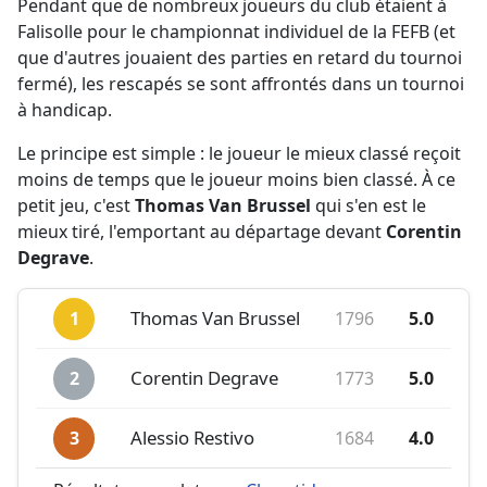
Pendant que de nombreux joueurs du club étaient à
Falisolle pour le championnat individuel de la FEFB (et
que d'autres jouaient des parties en retard du tournoi
fermé), les rescapés se sont affrontés dans un tournoi
à handicap.
Le principe est simple : le joueur le mieux classé reçoit
moins de temps que le joueur moins bien classé. À ce
petit jeu, c'est
Thomas Van Brussel
qui s'en est le
mieux tiré, l'emportant au départage devant
Corentin
Degrave
.
Position
Joueur
Elo
Score
Thomas Van Brussel
1796
5.0
1
Corentin Degrave
1773
5.0
2
Alessio Restivo
1684
4.0
3