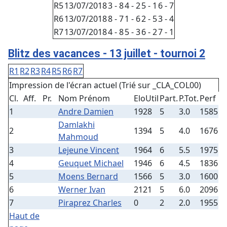
R5
13/07/2018
3 - 8
4 - 2
5 - 1
6 - 7
R6
13/07/2018
8 - 7
1 - 6
2 - 5
3 - 4
R7
13/07/2018
4 - 8
5 - 3
6 - 2
7 - 1
Blitz des vacances - 13 juillet - tournoi 2
R1
R2
R3
R4
R5
R6
R7
Impression de l'écran actuel (Trié sur _CLA_COL00)
Cl.
Aff.
Pr.
Nom Prénom
EloUtil
Part.
P.Tot.
Perf
1
Andre Damien
1928
5
3.0
1585
Damlakhi
2
1394
5
4.0
1676
Mahmoud
3
Lejeune Vincent
1964
6
5.5
1975
4
Geuquet Michael
1946
6
4.5
1836
5
Moens Bernard
1566
5
3.0
1600
6
Werner Ivan
2121
5
6.0
2096
7
Piraprez Charles
0
2
2.0
1955
Haut de