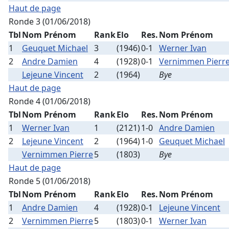
Haut de page
Ronde 3 (01/06/2018)
Tbl
Nom Prénom
Rank
Elo
Res.
Nom Prénom
1
Geuquet Michael
3
(1946)
0-1
Werner Ivan
2
Andre Damien
4
(1928)
0-1
Vernimmen Pierr
Lejeune Vincent
2
(1964)
Bye
Haut de page
Ronde 4 (01/06/2018)
Tbl
Nom Prénom
Rank
Elo
Res.
Nom Prénom
1
Werner Ivan
1
(2121)
1-0
Andre Damien
2
Lejeune Vincent
2
(1964)
1-0
Geuquet Michael
Vernimmen Pierre
5
(1803)
Bye
Haut de page
Ronde 5 (01/06/2018)
Tbl
Nom Prénom
Rank
Elo
Res.
Nom Prénom
1
Andre Damien
4
(1928)
0-1
Lejeune Vincent
2
Vernimmen Pierre
5
(1803)
0-1
Werner Ivan