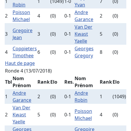
1
1
(1049)
1-0
7
(0)
Robin
Yvan
Poisson
Andre
2
4
(0)
0-1
2
(0)
Michael
Garance
Van Der
Gregoire
3
3
(0)
0-1
Kwast
5
(0)
Jean
Yaelle
Coppieters
Georges
4
6
(0)
0-1
8
(0)
Timothee
Gregory
Haut de page
Ronde 4 (13/07/2018)
Nom
Nom
Tbl
Rank
Elo
Res.
Rank
Elo
Prénom
Prénom
Andre
Andre
1
2
(0)
0-1
1
(1049)
Garance
Robin
Van Der
Poisson
2
Kwast
5
(0)
0-1
4
(0)
Michael
Yaelle
Georges
Gregoire