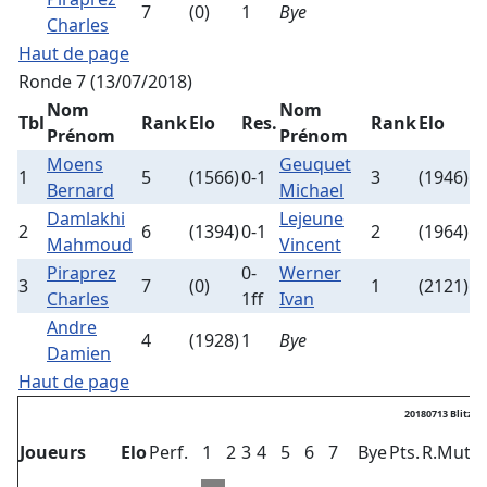
7
(0)
1
Bye
Charles
Haut de page
Ronde 7 (13/07/2018)
Nom
Nom
Tbl
Rank
Elo
Res.
Rank
Elo
Prénom
Prénom
Moens
Geuquet
1
5
(1566)
0-1
3
(1946)
Bernard
Michael
Damlakhi
Lejeune
2
6
(1394)
0-1
2
(1964)
Mahmoud
Vincent
Piraprez
0-
Werner
3
7
(0)
1
(2121)
Charles
1ff
Ivan
Andre
4
(1928)
1
Bye
Damien
Haut de page
20180713 Blitz2
Joueurs
Elo
Perf.
1
2
3
4
5
6
7
Bye
Pts.
R.Mut
Vi