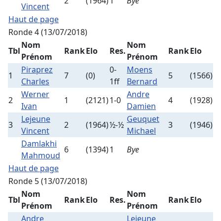
2
(1964)
1
Bye
Vincent
Haut de page
Ronde 4 (13/07/2018)
Nom
Nom
Tbl
Rank
Elo
Res.
Rank
Elo
Prénom
Prénom
Piraprez
0-
Moens
1
7
(0)
5
(1566)
Charles
1ff
Bernard
Werner
Andre
2
1
(2121)
1-0
4
(1928)
Ivan
Damien
Lejeune
Geuquet
3
2
(1964)
½-½
3
(1946)
Vincent
Michael
Damlakhi
6
(1394)
1
Bye
Mahmoud
Haut de page
Ronde 5 (13/07/2018)
Nom
Nom
Tbl
Rank
Elo
Res.
Rank
Elo
Prénom
Prénom
Andre
Lejeune