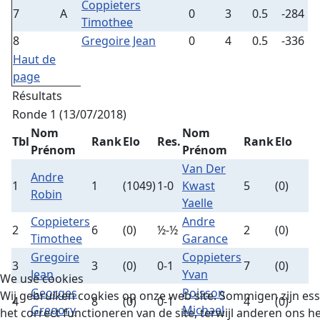
Coppieters
7
A
0
3
0.5
-284
Timothee
8
Gregoire Jean
0
4
0.5
-336
Haut de
page
Résultats
Ronde 1 (13/07/2018)
Nom
Nom
Tbl
Rank
Elo
Res.
Rank
Elo
Prénom
Prénom
Van Der
Andre
1
1
(1049)
1-0
Kwast
5
(0)
Robin
Yaelle
Coppieters
Andre
2
6
(0)
½-½
2
(0)
Timothee
Garance
Gregoire
Coppieters
3
3
(0)
0-1
7
(0)
Jean
Yvan
We use cookies
Georges
Poisson
Wij gebruiken cookies op onze web site. Sommigen zijn ess
4
8
(0)
0-1
4
(0)
Gregory
Michael
het correct functioneren van de site, terwijl anderen ons 