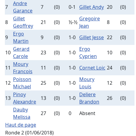
Andre
7
7
(0)
0-1
Gillet Andy
20
(0)
Garance
Gillet
Gregoire
8
21
(0)
½-½
8
(0)
Geoffrey
Jean
Ergo
9
9
(0)
1-0
Gillet Jesse
22
(0)
Martin
Gerard
Ergo
10
23
(0)
1-0
10
(0)
Carole
Cyprien
Moury
11
11
(0)
1-0
Cornet Loic
24
(0)
Francois
Poisson
Moury
12
25
(0)
1-0
12
(0)
Michael
Louis
Pinoy
Deliere
13
13
(0)
1-0
26
(0)
Alexandre
Brandon
Dauby
27
(0)
0
Absent
Melissa
Haut de page
Ronde 2 (01/06/2018)