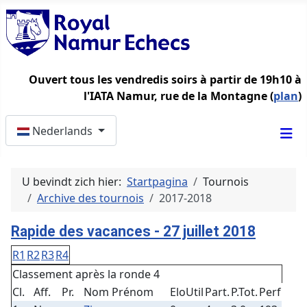
Ouvert tous les vendredis soirs à partir de 19h10 à
l'IATA Namur, rue de la Montagne (
plan
)
Selecteer de taal
Nederlands
U bevindt zich hier:
Startpagina
Tournois
Archive des tournois
2017-2018
Rapide des vacances - 27 juillet 2018
R1
R2
R3
R4
Classement après la ronde 4
Cl.
Aff.
Pr.
Nom Prénom
EloUtil
Part.
P.Tot.
Perf