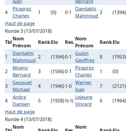
Ivan
Bernard
Piraprez
Damlakhi
4
1
(0)
0-1
2
(1394)
Charles
Mahmoud
Haut de page
Ronde 3 (13/07/2018)
Nom
Nom
Tbl
Rank
Elo
Res.
Rank
Elo
Prénom
Prénom
Damlakhi
Guion
1
2
(1394)
0-1
8
(1953)
Mahmoud
Geoffrey
Moens
Piraprez
2
3
(1566)
0-1
1
(0)
Bernard
Charles
Geuquet
Werner
3
4
(1946)
1-0
7
(2121)
Michael
Ivan
Andre
Lejeune
4
5
(1928)
½-½
6
(1964)
Damien
Vincent
Haut de page
Ronde 4 (13/07/2018)
Nom
Nom
Tbl
Rank
Elo
Res.
Rank
Elo