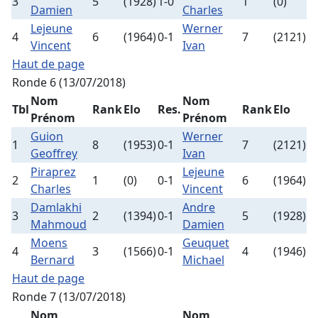
3
5
(1928)
1-0
1
(0)
Damien
Charles
Lejeune
Werner
4
6
(1964)
0-1
7
(2121)
Vincent
Ivan
Haut de page
Ronde 6 (13/07/2018)
Nom
Nom
Tbl
Rank
Elo
Res.
Rank
Elo
Prénom
Prénom
Guion
Werner
1
8
(1953)
0-1
7
(2121)
Geoffrey
Ivan
Piraprez
Lejeune
2
1
(0)
0-1
6
(1964)
Charles
Vincent
Damlakhi
Andre
3
2
(1394)
0-1
5
(1928)
Mahmoud
Damien
Moens
Geuquet
4
3
(1566)
0-1
4
(1946)
Bernard
Michael
Haut de page
Ronde 7 (13/07/2018)
Nom
Nom