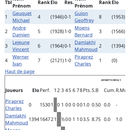
Tbl
Rank
Elo
Res.
Rank
Elo
Prénom
Prénom
Geuquet
Guion
1
4
(1946)
0-1
8
(1953)
Michael
Geoffrey
Andre
Moens
2
5
(1928)
1-0
3
(1566)
Damien
Bernard
Lejeune
Damlakhi
3
6
(1964)
0-1
2
(1394)
Vincent
Mahmoud
Werner
Piraprez
4
7
(2121)
1-0
1
(0)
Ivan
Charles
Haut de page
20180713 Blitz 1
Joueurs
Elo
Perf.
1
2
3
4
5
6
7
8
Pts.
S.B
Cum.
R.Mut
Piraprez
0
1530
1
0
1
0
0
0
0
0
1.0
0.50
0.0
-
Charles
Damlakhi
1394
1647
2
1
½
0
0
1
1
0
3.5
8.75
0.0
1.0
Mahmoud