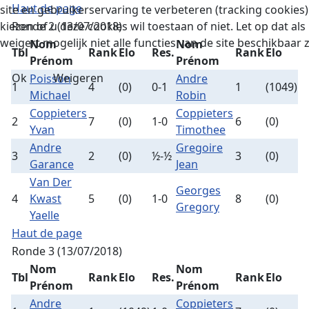
Haut de page
site en gebruikerservaring te verbeteren (tracking cookies).
kiezen of u deze cookies wil toestaan of niet. Let op dat al
Ronde 2 (13/07/2018)
weigert mogelijk niet alle functies van de site beschikbaar z
Nom
Nom
Tbl
Rank
Elo
Res.
Rank
Elo
Prénom
Prénom
Ok
Weigeren
Poisson
Andre
1
4
(0)
0-1
1
(1049)
Michael
Robin
Coppieters
Coppieters
2
7
(0)
1-0
6
(0)
Yvan
Timothee
Andre
Gregoire
3
2
(0)
½-½
3
(0)
Garance
Jean
Van Der
Georges
4
Kwast
5
(0)
1-0
8
(0)
Gregory
Yaelle
Haut de page
Ronde 3 (13/07/2018)
Nom
Nom
Tbl
Rank
Elo
Res.
Rank
Elo
Prénom
Prénom
Andre
Coppieters