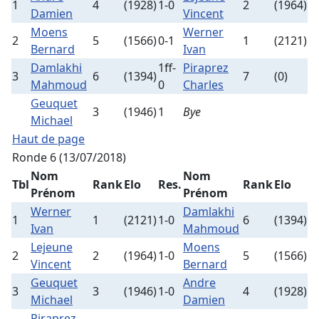
1
4
(1928)
1-0
2
(1964)
Damien
Vincent
Moens
Werner
2
5
(1566)
0-1
1
(2121)
Bernard
Ivan
Damlakhi
1ff-
Piraprez
3
6
(1394)
7
(0)
Mahmoud
0
Charles
Geuquet
3
(1946)
1
Bye
Michael
Haut de page
Ronde 6 (13/07/2018)
Nom
Nom
Tbl
Rank
Elo
Res.
Rank
Elo
Prénom
Prénom
Werner
Damlakhi
1
1
(2121)
1-0
6
(1394)
Ivan
Mahmoud
Lejeune
Moens
2
2
(1964)
1-0
5
(1566)
Vincent
Bernard
Geuquet
Andre
3
3
(1946)
1-0
4
(1928)
Michael
Damien
Piraprez