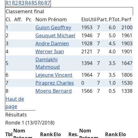
R1
R2
R3
R4
R5
R6
R7
Classement final
Cl.
Aff.
Pr.
Nom Prénom
EloUtil
Part.
P.Tot.
Perf
1
Guion Geoffrey
1953
7
6.0
2100
2
Geuquet Michael
1946
7
5.0
1961
3
Andre Damien
1928
7
4.5
1903
4
Werner Ivan
2121
7
4.0
1901
Damlakhi
5
1394
7
3.5
1647
Mahmoud
6
Lejeune Vincent
1964
7
3.5
1806
7
Piraprez Charles
0
7
1.0
1530
8
Moens Bernard
1566
7
0.5
1338
Haut de
page
Résultats
Ronde 1 (13/07/2018)
Nom
Nom
Tbl
Rank
Elo
Res.
Rank
Elo