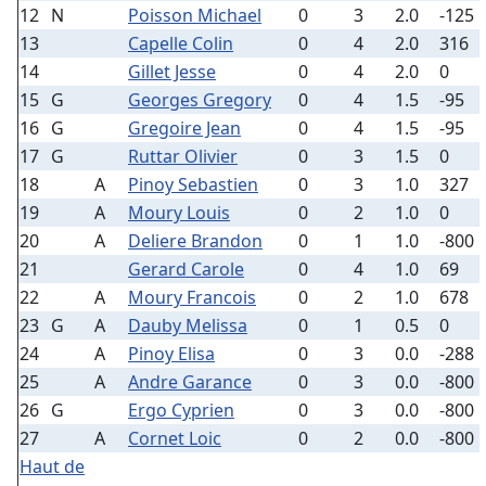
12
N
Poisson Michael
0
3
2.0
-125
13
Capelle Colin
0
4
2.0
316
14
Gillet Jesse
0
4
2.0
0
15
G
Georges Gregory
0
4
1.5
-95
16
G
Gregoire Jean
0
4
1.5
-95
17
G
Ruttar Olivier
0
3
1.5
0
18
A
Pinoy Sebastien
0
3
1.0
327
19
A
Moury Louis
0
2
1.0
0
20
A
Deliere Brandon
0
1
1.0
-800
21
Gerard Carole
0
4
1.0
69
22
A
Moury Francois
0
2
1.0
678
23
G
A
Dauby Melissa
0
1
0.5
0
24
A
Pinoy Elisa
0
3
0.0
-288
25
A
Andre Garance
0
3
0.0
-800
26
G
Ergo Cyprien
0
3
0.0
-800
27
A
Cornet Loic
0
2
0.0
-800
Haut de