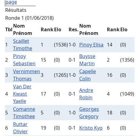
page
Résultats
Ronde 1 (01/06/2018)
Nom
Nom
Tbl
Rank
Elo
Res.
Rank
Elo
Prénom
Prénom
Scaillet
1
1
(1536)
1-0
Pinoy Elisa
14
(0)
Timothe
Pinoy
Buysse
2
15
(0)
0-1
2
(1356)
Sebastien
Martin
Vernimmen
Capelle
3
3
(1265)
1-0
16
(0)
Thomas
Colin
Van Der
Andre
4
Kwast
17
(0)
0-1
4
(1049)
Robin
Yaelle
Comanne
Georges
5
5
(0)
1-0
18
(0)
Timothee
Gregory
Ruttar
6
19
(0)
0-1
Kristo Kyo
6
(0)
Olivier