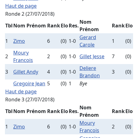
Haut de page
Ronde 2 (27/07/2018)
Nom
Tbl
Nom Prénom
Rank
Elo
Res.
Rank
Elo
Prénom
Gerard
1
Zimo
6
(0)
1-0
1
(0)
Carole
Moury
2
2
(0)
1-0
Gillet Jesse
7
(0)
Francois
Deliere
3
Gillet Andy
4
(0)
1-0
3
(0)
Brandon
Gregoire Jean
5
(0)
1
Bye
Haut de page
Ronde 3 (27/07/2018)
Nom
Tbl
Nom Prénom
Rank
Elo
Res.
Rank
Elo
Prénom
Moury
1
Zimo
6
(0)
1-0
2
(0)
Francois