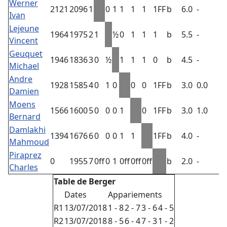
Werner
2121
2096
1
0
1
1
1
1
1FF
b
6.0
-
4
Ivan
Lejeune
1964
1975
2
1
½
0
1
1
1
b
5.5
-
4
Vincent
Geuquet
1946
1836
3
0
½
1
1
1
0
b
4.5
-
3
Michael
Andre
1928
1585
4
0
1
0
0
0
1FF
b
3.0
0.0
1
Damien
Moens
1566
1600
5
0
0
0
1
0
1FF
b
3.0
1.0
1
Bernard
Damlakhi
1394
1676
6
0
0
0
1
1
1FF
b
4.0
-
2
Mahmoud
Piraprez
0
1955
7
0ff
0
1
0ff
0ff
0ff
b
2.0
-
1
Charles
Table de Berger
Dates
Appariements
R1
13/07/2018
1 - 8
2 - 7
3 - 6
4 - 5
R2
13/07/2018
8 - 5
6 - 4
7 - 3
1 - 2