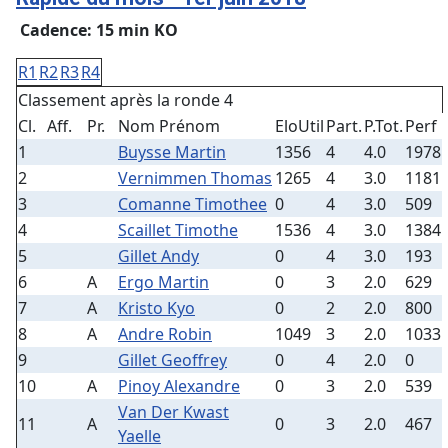
Cadence: 15 min KO
R1
R2
R3
R4
Classement après la ronde 4
Cl.
Aff.
Pr.
Nom Prénom
EloUtil
Part.
P.Tot.
Perf
1
Buysse Martin
1356
4
4.0
1978
2
Vernimmen Thomas
1265
4
3.0
1181
3
Comanne Timothee
0
4
3.0
509
4
Scaillet Timothe
1536
4
3.0
1384
5
Gillet Andy
0
4
3.0
193
6
A
Ergo Martin
0
3
2.0
629
7
A
Kristo Kyo
0
2
2.0
800
8
A
Andre Robin
1049
3
2.0
1033
9
Gillet Geoffrey
0
4
2.0
0
10
A
Pinoy Alexandre
0
3
2.0
539
Van Der Kwast
11
A
0
3
2.0
467
Yaelle