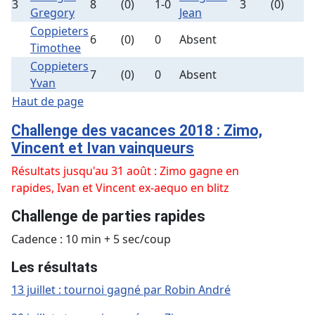
3
8
(0)
1-0
3
(0)
Gregory
Jean
Coppieters
6
(0)
0
Absent
Timothee
Coppieters
7
(0)
0
Absent
Yvan
Haut de page
Challenge des vacances 2018 : Zimo,
Vincent et Ivan vainqueurs
Résultats jusqu'au 31 août : Zimo gagne en
rapides, Ivan et Vincent ex-aequo en blitz
Challenge de parties rapides
Cadence : 10 min + 5 sec/coup
Les résultats
13 juillet : tournoi gagné par Robin André