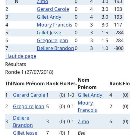
1
N
Zimo
0
4
3.0
193
2
Gerard Carole
0
4
3.0
193
3
Gillet Andy
0
4
3.0
193
4
Moury Francois
0
3
3.0
117
5
Gillet Jesse
0
3
1.5
-284
6
Gregoire Jean
0
3
1.5
-284
7
Deliere Brandon
0
3
1.0
-800
Haut de page
Résultats
Ronde 1 (27/07/2018)
Nom
Tbl
Nom Prénom
Rank
Elo
Res.
Rank
Elo
Prénom
1
Gerard Carole
1
(0)
1-0
Gillet Andy
4
(0)
Moury
2
Gregoire Jean
5
(0)
0-1
2
(0)
Francois
Deliere
3
3
(0)
0-1
Zimo
6
(0)
Brandon
Gillet Jesse
7
(0)
1
Bye