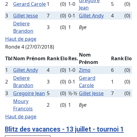
Gregoire
2
Gerard Carole
1
(0)
1-0
5
(0)
Jean
3
Gillet Jesse
7
(0)
0-1
Gillet Andy
4
(0)
Deliere
3
(0)
1
Bye
Brandon
Haut de page
Ronde 4 (27/07/2018)
Nom
Tbl
Nom Prénom
Rank
Elo
Res.
Rank
Elo
Prénom
1
Gillet Andy
4
(0)
1-0
Zimo
6
(0)
Deliere
Gerard
2
3
(0)
0-1
1
(0)
Brandon
Carole
3
Gregoire Jean
5
(0)
½-½
Gillet Jesse
7
(0)
Moury
2
(0)
1
Bye
Francois
Haut de page
Blitz des vacances - 13 juillet - tournoi 1