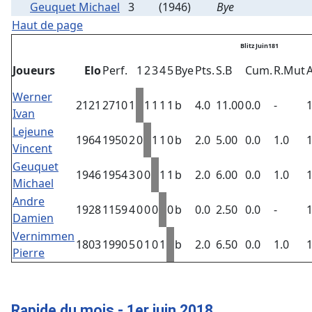
Geuquet Michael
3
(1946)
Bye
Haut de page
Blitz Juin181
Joueurs
Elo
Perf.
1
2
3
4
5
Bye
Pts.
S.B
Cum.
R.Mut
Werner
2121
2710
1
1
1
1
1
b
4.0
11.00
0.0
-
Ivan
Lejeune
1964
1950
2
0
1
1
0
b
2.0
5.00
0.0
1.0
Vincent
Geuquet
1946
1954
3
0
0
1
1
b
2.0
6.00
0.0
1.0
Michael
Andre
1928
1159
4
0
0
0
0
b
0.0
2.50
0.0
-
Damien
Vernimmen
1803
1990
5
0
1
0
1
b
2.0
6.50
0.0
1.0
Pierre
Rapide du mois - 1er juin 2018