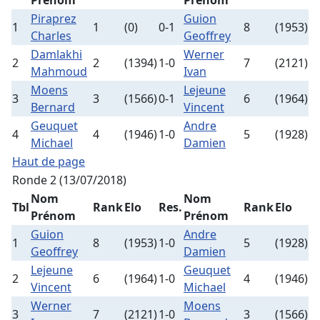
Prénom
Prénom
Piraprez
Guion
1
1
(0)
0-1
8
(1953)
Charles
Geoffrey
Damlakhi
Werner
2
2
(1394)
1-0
7
(2121)
Mahmoud
Ivan
Moens
Lejeune
3
3
(1566)
0-1
6
(1964)
Bernard
Vincent
Geuquet
Andre
4
4
(1946)
1-0
5
(1928)
Michael
Damien
Haut de page
Ronde 2 (13/07/2018)
Nom
Nom
Tbl
Rank
Elo
Res.
Rank
Elo
Prénom
Prénom
Guion
Andre
1
8
(1953)
1-0
5
(1928)
Geoffrey
Damien
Lejeune
Geuquet
2
6
(1964)
1-0
4
(1946)
Vincent
Michael
Werner
Moens
3
7
(2121)
1-0
3
(1566)