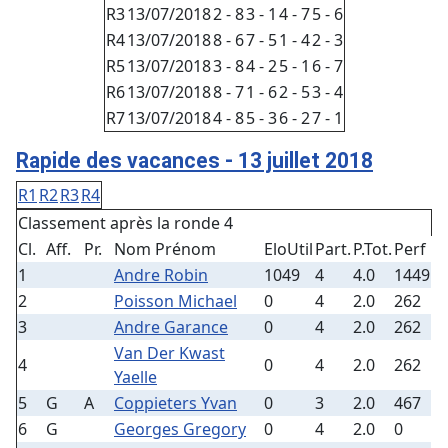
R3
13/07/2018
2 - 8
3 - 1
4 - 7
5 - 6
R4
13/07/2018
8 - 6
7 - 5
1 - 4
2 - 3
R5
13/07/2018
3 - 8
4 - 2
5 - 1
6 - 7
R6
13/07/2018
8 - 7
1 - 6
2 - 5
3 - 4
R7
13/07/2018
4 - 8
5 - 3
6 - 2
7 - 1
Rapide des vacances - 13 juillet 2018
R1
R2
R3
R4
Classement après la ronde 4
Cl.
Aff.
Pr.
Nom Prénom
EloUtil
Part.
P.Tot.
Perf
1
Andre Robin
1049
4
4.0
1449
2
Poisson Michael
0
4
2.0
262
3
Andre Garance
0
4
2.0
262
Van Der Kwast
4
0
4
2.0
262
Yaelle
5
G
A
Coppieters Yvan
0
3
2.0
467
6
G
Georges Gregory
0
4
2.0
0