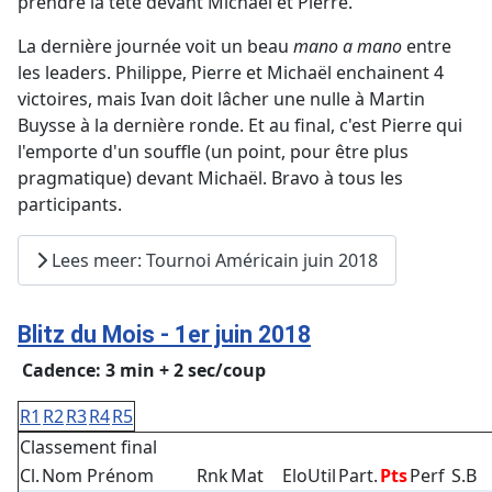
prendre la tête devant Michaël et Pierre.
La dernière journée voit un beau
mano a mano
entre
les leaders. Philippe, Pierre et Michaël enchainent 4
victoires, mais Ivan doit lâcher une nulle à Martin
Buysse à la dernière ronde. Et au final, c'est Pierre qui
l'emporte d'un souffle (un point, pour être plus
pragmatique) devant Michaël. Bravo à tous les
participants.
Lees meer: Tournoi Américain juin 2018
Blitz du Mois - 1er juin 2018
Cadence: 3 min + 2 sec/coup
R1
R2
R3
R4
R5
Classement final
Cl.
Nom Prénom
Rnk
Mat
EloUtil
Part.
Pts
Perf
S.B