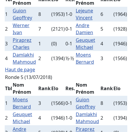
Prénom
Prénom
Guion
Lejeune
1
8
(1953)
1-0
6
(1964)
Geoffrey
Vincent
Werner
Andre
2
7
(2121)
0-1
5
(1928)
Ivan
Damien
Piraprez
Geuquet
3
1
(0)
0-1
4
(1946)
Charles
Michael
Damlakhi
Moens
4
2
(1394)
½-½
3
(1566)
Mahmoud
Bernard
Haut de page
Ronde 5 (13/07/2018)
Nom
Nom
Tbl
Rank
Elo
Res.
Rank
Elo
Prénom
Prénom
Moens
Guion
1
3
(1566)
0-1
8
(1953)
Bernard
Geoffrey
Geuquet
Damlakhi
2
4
(1946)
1-0
2
(1394)
Michael
Mahmoud
Andre
Piraprez