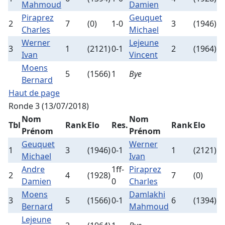
Mahmoud
Damien
Piraprez
Geuquet
2
7
(0)
1-0
3
(1946)
Charles
Michael
Werner
Lejeune
3
1
(2121)
0-1
2
(1964)
Ivan
Vincent
Moens
5
(1566)
1
Bye
Bernard
Haut de page
Ronde 3 (13/07/2018)
Nom
Nom
Tbl
Rank
Elo
Res.
Rank
Elo
Prénom
Prénom
Geuquet
Werner
1
3
(1946)
0-1
1
(2121)
Michael
Ivan
Andre
1ff-
Piraprez
2
4
(1928)
7
(0)
Damien
0
Charles
Moens
Damlakhi
3
5
(1566)
0-1
6
(1394)
Bernard
Mahmoud
Lejeune