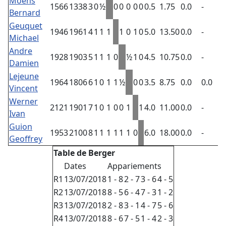
Moens
1566
1338
3
0
½
0
0
0
0
0
0.5
1.75
0.0
-
Bernard
Geuquet
1946
1961
4
1
1
1
1
0
1
0
5.0
13.50
0.0
-
Michael
Andre
1928
1903
5
1
1
1
0
½
1
0
4.5
10.75
0.0
-
Damien
Lejeune
1964
1806
6
1
0
1
1
½
0
0
3.5
8.75
0.0
0.0
Vincent
Werner
2121
1901
7
1
0
1
0
0
1
1
4.0
11.00
0.0
-
Ivan
Guion
1953
2100
8
1
1
1
1
1
1
0
6.0
18.00
0.0
-
Geoffrey
Table de Berger
Dates
Appariements
R1
13/07/2018
1 - 8
2 - 7
3 - 6
4 - 5
R2
13/07/2018
8 - 5
6 - 4
7 - 3
1 - 2
R3
13/07/2018
2 - 8
3 - 1
4 - 7
5 - 6
R4
13/07/2018
8 - 6
7 - 5
1 - 4
2 - 3