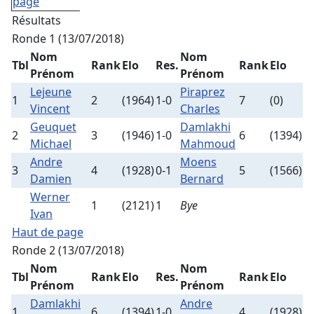
page
Résultats
Ronde 1 (13/07/2018)
Nom
Nom
Tbl
Rank
Elo
Res.
Rank
Elo
Prénom
Prénom
Lejeune
Piraprez
1
2
(1964)
1-0
7
(0)
Vincent
Charles
Geuquet
Damlakhi
2
3
(1946)
1-0
6
(1394)
Michael
Mahmoud
Andre
Moens
3
4
(1928)
0-1
5
(1566)
Damien
Bernard
Werner
1
(2121)
1
Bye
Ivan
Haut de page
Ronde 2 (13/07/2018)
Nom
Nom
Tbl
Rank
Elo
Res.
Rank
Elo
Prénom
Prénom
Damlakhi
Andre
1
6
(1394)
1-0
4
(1928)