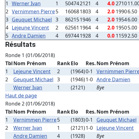
1
Werner Ivan
1
50474
2121
4
4.0
2710
11.0
2
Vernimmen Pierre
5
16068
1803
4
2.0
1990
6.50
3
Geuquet Michael
3
86215
1946
4
2.0
1954
6.00
4
Lejeune Vincent
2
62561
1964
4
2.0
1950
5.00
5
Andre Damien
4
69744
1928
4
0.0
1159
2.50
Résultats
Ronde 1 (01/06/2018)
Tbl
Nom Prénom
Rank
Elo
Res.
Nom Prénom
1
Lejeune Vincent
2
(1964)
0-1
Vernimmen Pierr
2
Geuquet Michael
3
(1946)
1-0
Andre Damien
Werner Ivan
1
(2121)
Bye
Haut de page
Ronde 2 (01/06/2018)
Tbl
Nom Prénom
Rank
Elo
Res.
Nom Prénom
1
Vernimmen Pierre
5
(1803)
0-1
Geuquet Michael
2
Werner Ivan
1
(2121)
1-0
Lejeune Vincent
Andre Damien
4
(1928)
Bye