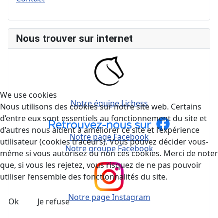
Nous trouver sur internet
We use cookies
Notre équipe Lichess
Nous utilisons des cookies sur notre site web. Certains
d’entre eux sont essentiels au fonctionnement du site et
d’autres nous aident à améliorer ce site et l’expérience
Notre page Facebook
utilisateur (cookies traceurs). Vous pouvez décider vous-
Notre groupe Facebook
même si vous autorisez ou non ces cookies. Merci de noter
que, si vous les rejetez, vous risquez de ne pas pouvoir
utiliser l’ensemble des fonctionnalités du site.
Notre page Instagram
Ok
Je refuse