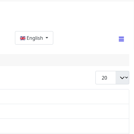
Select your language
English
Display #