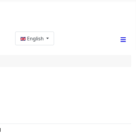
Select your language
English
1