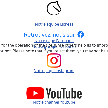
Notre équipe Lichess
Notre page Facebook
or the operation of the site, while others help us to improv
Notre groupe Facebook
not. Please note that if you reject them, you may not be able
Notre page Instagram
Notre channel Youtube