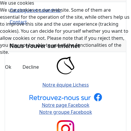
We use cookies
We use cookies on our website. Some of them are
Catalogue et calendrier
essential for the operation of the site, while others help us
Contact
to improve this site and the user experience (tracking
cookies). You can decide for yourself whether you want to
allow cookies or not. Please note that if you reject them,
you may not be able to use all the functionalities of the
Nous trouver sur internet
site.
Ok
Decline
Notre équipe Lichess
Notre page Facebook
Notre groupe Facebook