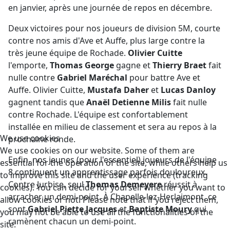
en janvier, après une journée de repos en décembre.
Deux victoires pour nos joueurs de division 5M, courte
contre nos amis d'Ave et Auffe, plus large contre la
très jeune équipe de Rochade.
Olivier Cuitte
l'emporte,
Thomas George
gagne et
Thierry Braet
fait
nulle contre
Gabriel Maréchal
pour battre Ave et
Auffe. Olivier Cuitte,
Mustafa Daher
et
Lucas Danloy
gagnent tandis que
Anaël Detienne Milis
fait nulle
contre Rochade. L'équipe est confortablement
installée en milieu de classement et sera au repos à la
We use cookies
prochaine ronde.
We use cookies on our website. Some of them are
Enfin, nos jeunes (pour l'essentiel) joueurs de l'équipe
essential for the operation of the site, while others help us
8 continuent un apprentissage parfois douloureux.
to improve this site and the user experience (tracking
Contre Jurbise, seul
Thomas Demeyere
réussit à
cookies). You can decide for yourself whether you want to
arracher un demi-point. À Chapelle-lez-Herlaimont, ce
allow cookies or not. Please note that if you reject them,
sont
Gabriel Piette Jacques
et
Baptiste Moury
qui
you may not be able to use all the functionalities of the
ramènent chacun un demi-point.
site.