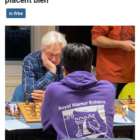
placent bien
ic-frbe