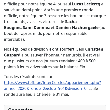
difficile pour notre équipe 4, où seul
Lucas Leclercq
a
sauvé un demi-point. Après une première ronde
difficile, notre équipe 3 resserre les boulons et marque
trois points, avec les victoires de
Sacha
Baugnet
,
Sami Donmez
et
Damien Nachtergaele
(au
bout de l'après-midi, pour notre responsable
interclubs).
Nos équipes de division 4 ont souffert. Seul
Christian
Gaspard
a pu sauver l'honneur namurois. Il est vrai
que plusieurs de nos joueurs rendaient 400 à 500
points à leurs adversaires sur la balance Elo.
Tous les résultats sont sur
https://www.fefb.be/InterCercles/appariement.php?
annee=2026&ronde=2&club=901&division=0
. La 3e
ronde aura lieu à Chênée le 31 mai.