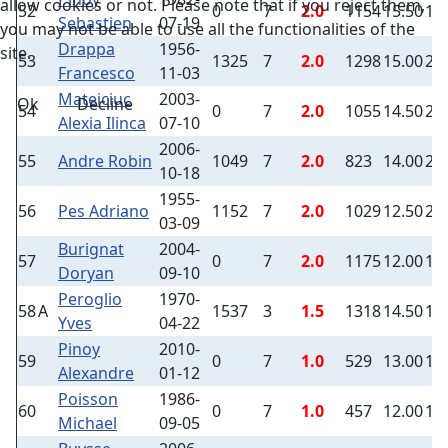
allow cookies or not. Please note that if you reject them,
52
0
7
2.0
1154
15.50
1
Sebastien
07-19
you may not be able to use all the functionalities of the
Drappa
1956-
site.
53
1325
7
2.0
1298
15.00
2
Francesco
11-03
Mateiciuc
2003-
Ok
Decline
54
0
7
2.0
1055
14.50
2
Alexia Ilinca
07-10
2006-
55
Andre Robin
1049
7
2.0
823
14.00
2
10-18
1955-
56
Pes Adriano
1152
7
2.0
1029
12.50
2
03-09
Burignat
2004-
57
0
7
2.0
1175
12.00
1
Doryan
09-10
Peroglio
1970-
58
A
1537
3
1.5
1318
14.50
1
Yves
04-22
Pinoy
2010-
59
0
7
1.0
529
13.00
1
Alexandre
01-12
Poisson
1986-
60
0
7
1.0
457
12.00
1
Michael
09-05