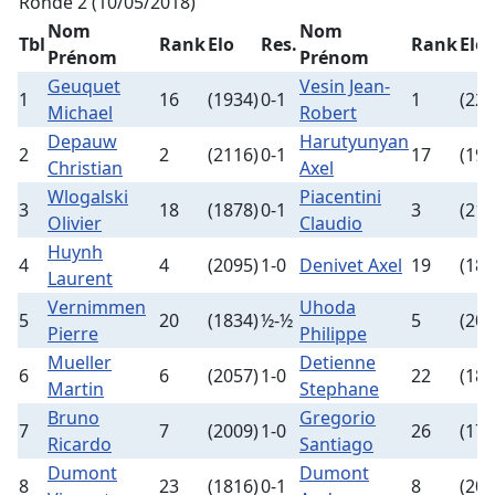
Ronde 2 (10/05/2018)
Nom
Nom
Tbl
Rank
Elo
Res.
Rank
Elo
Prénom
Prénom
Geuquet
Vesin Jean-
1
16
(1934)
0-1
1
(221
Michael
Robert
Depauw
Harutyunyan
2
2
(2116)
0-1
17
(192
Christian
Axel
Wlogalski
Piacentini
3
18
(1878)
0-1
3
(211
Olivier
Claudio
Huynh
4
4
(2095)
1-0
Denivet Axel
19
(185
Laurent
Vernimmen
Uhoda
5
20
(1834)
½-½
5
(207
Pierre
Philippe
Mueller
Detienne
6
6
(2057)
1-0
22
(181
Martin
Stephane
Bruno
Gregorio
7
7
(2009)
1-0
26
(176
Ricardo
Santiago
Dumont
Dumont
8
23
(1816)
0-1
8
(200