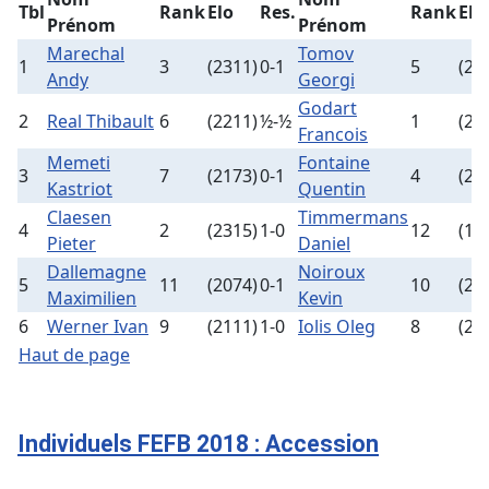
Tbl
Rank
Elo
Res.
Rank
Elo
Prénom
Prénom
Marechal
Tomov
1
3
(2311)
0-1
5
(22
Andy
Georgi
Godart
2
Real Thibault
6
(2211)
½-½
1
(24
Francois
Memeti
Fontaine
3
7
(2173)
0-1
4
(23
Kastriot
Quentin
Claesen
Timmermans
4
2
(2315)
1-0
12
(19
Pieter
Daniel
Dallemagne
Noiroux
5
11
(2074)
0-1
10
(20
Maximilien
Kevin
6
Werner Ivan
9
(2111)
1-0
Iolis Oleg
8
(21
Haut de page
Individuels FEFB 2018 : Accession