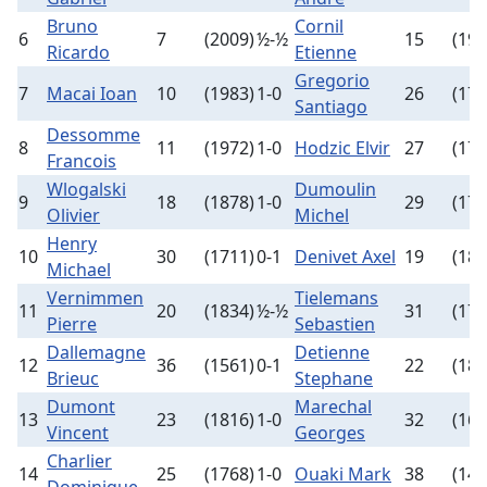
Bruno
Cornil
6
7
(2009)
½-½
15
(193
Ricardo
Etienne
Gregorio
7
Macai Ioan
10
(1983)
1-0
26
(176
Santiago
Dessomme
8
11
(1972)
1-0
Hodzic Elvir
27
(176
Francois
Wlogalski
Dumoulin
9
18
(1878)
1-0
29
(173
Olivier
Michel
Henry
10
30
(1711)
0-1
Denivet Axel
19
(185
Michael
Vernimmen
Tielemans
11
20
(1834)
½-½
31
(171
Pierre
Sebastien
Dallemagne
Detienne
12
36
(1561)
0-1
22
(181
Brieuc
Stephane
Dumont
Marechal
13
23
(1816)
1-0
32
(168
Vincent
Georges
Charlier
14
25
(1768)
1-0
Ouaki Mark
38
(149