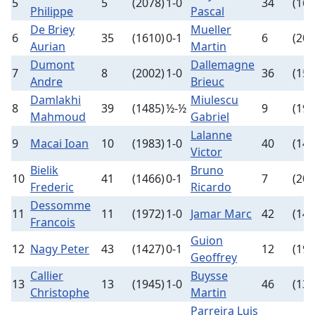
5
5
(2078)
1-0
34
(161
Philippe
Pascal
De Briey
Mueller
6
35
(1610)
0-1
6
(205
Aurian
Martin
Dumont
Dallemagne
7
8
(2002)
1-0
36
(156
Andre
Brieuc
Damlakhi
Miulescu
8
39
(1485)
½-½
9
(199
Mahmoud
Gabriel
Lalanne
9
Macai Ioan
10
(1983)
1-0
40
(148
Victor
Bielik
Bruno
10
41
(1466)
0-1
7
(200
Frederic
Ricardo
Dessomme
11
11
(1972)
1-0
Jamar Marc
42
(145
Francois
Guion
12
Nagy Peter
43
(1427)
0-1
12
(196
Geoffrey
Callier
Buysse
13
13
(1945)
1-0
46
(135
Christophe
Martin
Parreira Luis