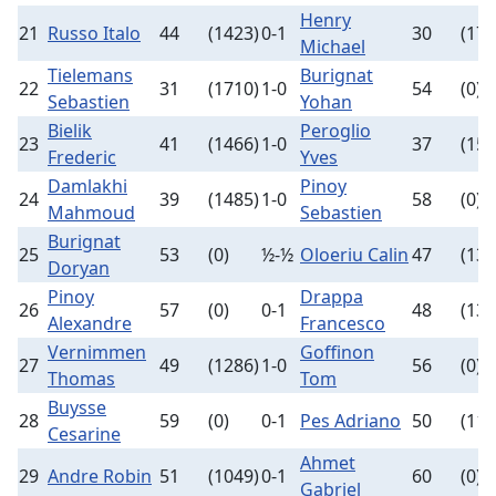
Henry
21
Russo Italo
44
(1423)
0-1
30
(171
Michael
Tielemans
Burignat
22
31
(1710)
1-0
54
(0)
Sebastien
Yohan
Bielik
Peroglio
23
41
(1466)
1-0
37
(153
Frederic
Yves
Damlakhi
Pinoy
24
39
(1485)
1-0
58
(0)
Mahmoud
Sebastien
Burignat
25
53
(0)
½-½
Oloeriu Calin
47
(135
Doryan
Pinoy
Drappa
26
57
(0)
0-1
48
(132
Alexandre
Francesco
Vernimmen
Goffinon
27
49
(1286)
1-0
56
(0)
Thomas
Tom
Buysse
28
59
(0)
0-1
Pes Adriano
50
(115
Cesarine
Ahmet
29
Andre Robin
51
(1049)
0-1
60
(0)
Gabriel