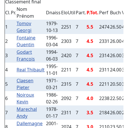
Classement final
Nom
Cl.
Pr.
Dnaiss
EloUtil
Part.
P.Tot.
Perf
Buch
Vic
Prénom
Tomov
1979-
1
2251
7
5.5
2474
26.50
4
Georgi
10-13
Fontaine
1996-
2
2303
7
4.5
2331
26.00
4
Quentin
03-04
Godart
1994-
3
2420
7
4.5
2314
26.00
3
Francois
06-03
1995-
4
Real Thibault
2211
7
4.5
2311
24.00
3
11-01
Claesen
1971-
5
2315
7
4.5
2211
20.50
3
Pieter
03-21
Noiroux
1986-
6
2092
7
4.0
2238
22.50
2
Kevin
02-26
Marechal
1978-
7
2311
7
3.5
2184
26.00
2
Andy
01-17
Dallemagne
2001-
8
2074
7
3.0
2110
23.50
1