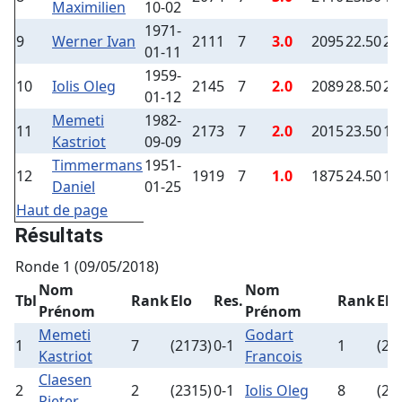
Maximilien
10-02
1971-
9
Werner Ivan
2111
7
3.0
2095
22.50
2
01-11
1959-
10
Iolis Oleg
2145
7
2.0
2089
28.50
2
01-12
Memeti
1982-
11
2173
7
2.0
2015
23.50
1
Kastriot
09-09
Timmermans
1951-
12
1919
7
1.0
1875
24.50
1
Daniel
01-25
Haut de page
Résultats
Ronde 1 (09/05/2018)
Nom
Nom
Tbl
Rank
Elo
Res.
Rank
Elo
Prénom
Prénom
Memeti
Godart
1
7
(2173)
0-1
1
(24
Kastriot
Francois
Claesen
2
2
(2315)
0-1
Iolis Oleg
8
(21
Pieter