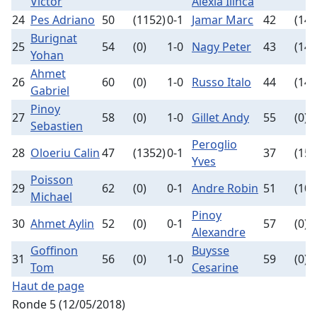
Victor
Alexia Ilinca
24
Pes Adriano
50
(1152)
0-1
Jamar Marc
42
(145
Burignat
25
54
(0)
1-0
Nagy Peter
43
(142
Yohan
Ahmet
26
60
(0)
1-0
Russo Italo
44
(142
Gabriel
Pinoy
27
58
(0)
1-0
Gillet Andy
55
(0)
Sebastien
Peroglio
28
Oloeriu Calin
47
(1352)
0-1
37
(153
Yves
Poisson
29
62
(0)
0-1
Andre Robin
51
(104
Michael
Pinoy
30
Ahmet Aylin
52
(0)
0-1
57
(0)
Alexandre
Goffinon
Buysse
31
56
(0)
1-0
59
(0)
Tom
Cesarine
Haut de page
Ronde 5 (12/05/2018)