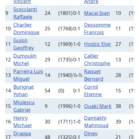
Vincent
Andre
Scoccianti
9
24
(1801)
0-1
Macai Ioan
10
(198
Raffaele
Charlier
Dessomme
10
25
(1768)
0-1
11
(197
Dominique
Francois
Guion
11
12
(1969)
1-0
Hodzic Elvir
27
(176
Geoffrey
Dumoulin
Callier
12
29
(1735)
0-1
13
(194
Michel
Christophe
Parreira Luis
Raquet
13
14
(1940)
½-½
28
(174
Miguel
Bernard
Burignat
Cornil
14
54
(0)
0-1
15
(193
Yohan
Etienne
Miulescu
15
9
(1996)
1-0
Ouaki Mark
38
(149
Gabriel
Henry
Damlakhi
16
30
(1711)
1-0
39
(148
Michael
Mahmoud
Drappa
Dinev
17
48
(1325)
0-1
21
(182