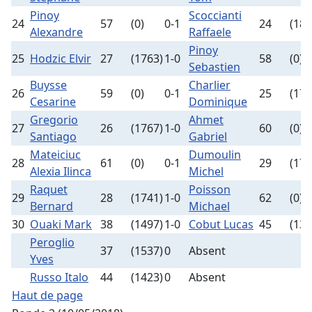
Pinoy
Scoccianti
24
57
(0)
0-1
24
(180
Alexandre
Raffaele
Pinoy
25
Hodzic Elvir
27
(1763)
1-0
58
(0)
Sebastien
Buysse
Charlier
26
59
(0)
0-1
25
(176
Cesarine
Dominique
Gregorio
Ahmet
27
26
(1767)
1-0
60
(0)
Santiago
Gabriel
Mateiciuc
Dumoulin
28
61
(0)
0-1
29
(173
Alexia Ilinca
Michel
Raquet
Poisson
29
28
(1741)
1-0
62
(0)
Bernard
Michael
30
Ouaki Mark
38
(1497)
1-0
Cobut Lucas
45
(137
Peroglio
37
(1537)
0
Absent
Yves
Russo Italo
44
(1423)
0
Absent
Haut de page