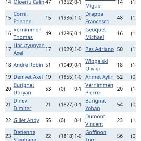
14
Oloeriu Calin
47
(1352)
0-1
14
(194
Miguel
Cornil
Drappa
15
15
(1936)
1-0
48
(132
Etienne
Francesco
Vernimmen
Geuquet
16
49
(1286)
0-1
16
(193
Thomas
Michael
Harutyunyan
17
17
(1929)
1-0
Pes Adriano
50
(115
Axel
Wlogalski
18
Andre Robin
51
(1049)
0-1
18
(187
Olivier
19
Denivet Axel
19
(1855)
1-0
Ahmet Aylin
52
(0)
Burignat
Vernimmen
20
53
(0)
0-1
20
(183
Doryan
Pierre
Dinev
Burignat
21
21
(1827)
0-1
54
(0)
Dimiter
Yohan
Dumont
22
Gillet Andy
55
(0)
0-1
23
(181
Vincent
Detienne
Goffinon
23
22
(1818)
1-0
56
(0)
Stephane
Tom