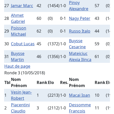
Pinoy
27
Jamar Marc
42
(1454)
1-0
57
(0)
Alexandre
Ahmet
28
60
(0)
0-1
Nagy Peter
43
(142
Gabriel
Poisson
29
62
(0)
0-1
Russo Italo
44
(142
Michael
Buysse
30
Cobut Lucas
45
(1372)
1-0
59
(0)
Cesarine
Buysse
Mateiciuc
31
46
(1356)
1-0
61
(0)
Martin
Alexia Ilinca
Haut de page
Ronde 3 (10/05/2018)
Nom
Nom
Tbl
Rank
Elo
Res.
Rank
Elo
Prénom
Prénom
Vesin Jean-
1
1
(2213)
1-0
Macai Ioan
10
(198
Robert
Piacentini
Dessomme
2
3
(2112)
1-0
11
(197
Claudio
Francois