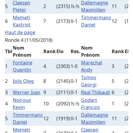
Claesen
Dallemagne
5
2
(2315)
½-½
11
(20
Pieter
Maximilien
Memeti
Timmermans
6
7
(2173)
0-1
12
(19
Kastriot
Daniel
Haut de page
Ronde 4 (11/05/2018)
Nom
Nom
Tbl
Rank
Elo
Res.
Rank
Elo
Prénom
Prénom
Fontaine
Marechal
1
4
(2303)
1-0
3
(23
Quentin
Andy
Tomov
2
Iolis Oleg
8
(2145)
0-1
5
(22
Georgi
3
Werner Ivan
9
(2111)
0-1
Real Thibault
6
(22
Noiroux
Godart
4
10
(2092)
½-½
1
(24
Kevin
Francois
Timmermans
Dallemagne
5
12
(1919)
0-1
11
(20
Daniel
Maximilien
Memeti
Claesen