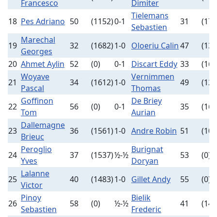
Francesco
Dimiter
Tielemans
18
Pes Adriano
50
(1152)
0-1
31
(171
Sebastien
Marechal
19
32
(1682)
1-0
Oloeriu Calin
47
(135
Georges
20
Ahmet Aylin
52
(0)
0-1
Discart Eddy
33
(167
Woyave
Vernimmen
21
34
(1612)
1-0
49
(128
Pascal
Thomas
Goffinon
De Briey
22
56
(0)
0-1
35
(161
Tom
Aurian
Dallemagne
23
36
(1561)
1-0
Andre Robin
51
(104
Brieuc
Peroglio
Burignat
24
37
(1537)
½-½
53
(0)
Yves
Doryan
Lalanne
25
40
(1483)
1-0
Gillet Andy
55
(0)
Victor
Pinoy
Bielik
26
58
(0)
½-½
41
(146
Sebastien
Frederic