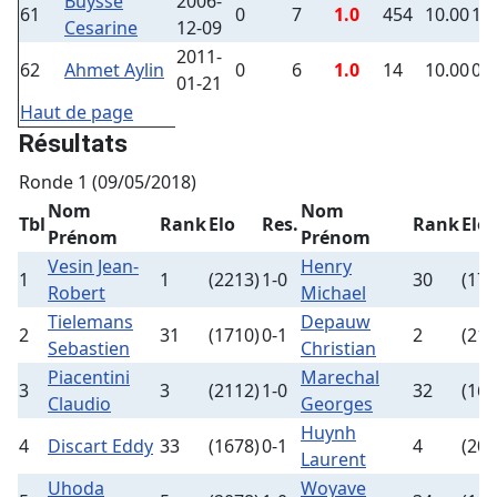
Buysse
2006-
61
0
7
1.0
454
10.00
1
Cesarine
12-09
2011-
62
Ahmet Aylin
0
6
1.0
14
10.00
0
01-21
Haut de page
Résultats
Ronde 1 (09/05/2018)
Nom
Nom
Tbl
Rank
Elo
Res.
Rank
Elo
Prénom
Prénom
Vesin Jean-
Henry
1
1
(2213)
1-0
30
(171
Robert
Michael
Tielemans
Depauw
2
31
(1710)
0-1
2
(211
Sebastien
Christian
Piacentini
Marechal
3
3
(2112)
1-0
32
(168
Claudio
Georges
Huynh
4
Discart Eddy
33
(1678)
0-1
4
(209
Laurent
Uhoda
Woyave