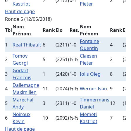
6
7
(2173)
0-1
2
(23
Kastriot
Pieter
Haut de page
Ronde 5 (12/05/2018)
Nom
Nom
Tbl
Rank
Elo
Res.
Rank
Elo
Prénom
Prénom
Fontaine
1
Real Thibault
6
(2211)
1-0
4
(23
Quentin
Tomov
Claesen
2
5
(2251)
½-½
2
(23
Georgi
Pieter
Godart
3
1
(2420)
1-0
Iolis Oleg
8
(21
Francois
Dallemagne
4
11
(2074)
½-½
Werner Ivan
9
(21
Maximilien
Marechal
Timmermans
5
3
(2311)
1-0
12
(19
Andy
Daniel
Noiroux
Memeti
6
10
(2092)
½-½
7
(21
Kevin
Kastriot
Haut de page