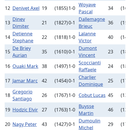
Woyave
12
Denivet Axel
19
(1855)
1-0
34
(161
Pascal
Dinev
Dallemagne
13
21
(1827)
0-1
36
(156
Dimiter
Brieuc
Detienne
Lalanne
14
22
(1818)
1-0
40
(148
Stephane
Victor
De Briey
Dumont
15
35
(1610)
0-1
23
(181
Aurian
Vincent
Scoccianti
16
Ouaki Mark
38
(1497)
1-0
24
(180
Raffaele
Charlier
17
Jamar Marc
42
(1454)
0-1
25
(176
Dominique
Gregorio
18
26
(1767)
1-0
Cobut Lucas
45
(137
Santiago
Buysse
19
Hodzic Elvir
27
(1763)
1-0
46
(135
Martin
Dumoulin
20
Nagy Peter
43
(1427)
0-1
29
(173
Michel