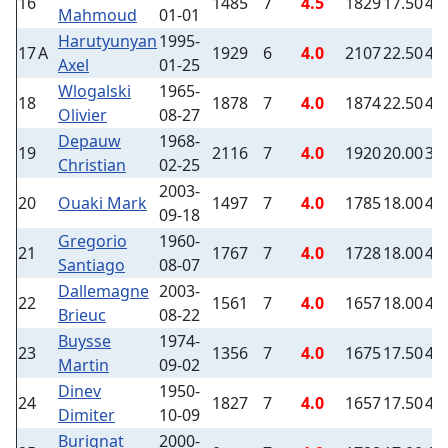
16
1485
7
4.5
1829
17.50
4
Mahmoud
01-01
Harutyunyan
1995-
17
A
1929
6
4.0
2107
22.50
4
Axel
01-25
Wlogalski
1965-
18
1878
7
4.0
1874
22.50
4
Olivier
08-27
Depauw
1968-
19
2116
7
4.0
1920
20.00
3
Christian
02-25
2003-
20
Ouaki Mark
1497
7
4.0
1785
18.00
4
09-18
Gregorio
1960-
21
1767
7
4.0
1728
18.00
4
Santiago
08-07
Dallemagne
2003-
22
1561
7
4.0
1657
18.00
4
Brieuc
08-22
Buysse
1974-
23
1356
7
4.0
1675
17.50
4
Martin
09-02
Dinev
1950-
24
1827
7
4.0
1657
17.50
4
Dimiter
10-09
Burignat
2000-