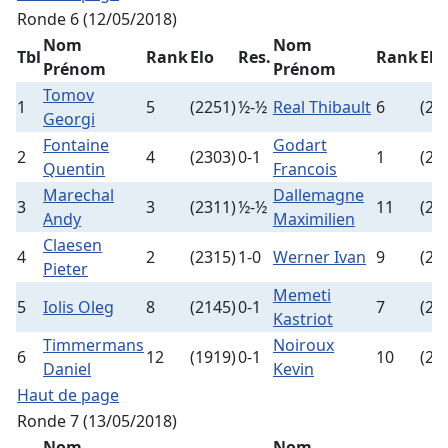
Ronde 6 (12/05/2018)
Nom
Nom
Tbl
Rank
Elo
Res.
Rank
Elo
Prénom
Prénom
Tomov
1
5
(2251)
½-½
Real Thibault
6
(22
Georgi
Fontaine
Godart
2
4
(2303)
0-1
1
(24
Quentin
Francois
Marechal
Dallemagne
3
3
(2311)
½-½
11
(20
Andy
Maximilien
Claesen
4
2
(2315)
1-0
Werner Ivan
9
(21
Pieter
Memeti
5
Iolis Oleg
8
(2145)
0-1
7
(21
Kastriot
Timmermans
Noiroux
6
12
(1919)
0-1
10
(20
Daniel
Kevin
Haut de page
Ronde 7 (13/05/2018)
Nom
Nom