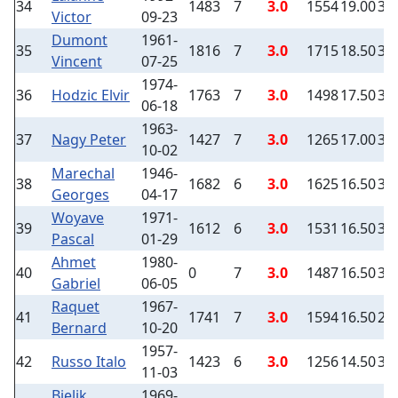
34
1483
7
3.0
1554
19.00
3
Victor
09-23
Dumont
1961-
35
1816
7
3.0
1715
18.50
3
Vincent
07-25
1974-
36
Hodzic Elvir
1763
7
3.0
1498
17.50
3
06-18
1963-
37
Nagy Peter
1427
7
3.0
1265
17.00
3
10-02
Marechal
1946-
38
1682
6
3.0
1625
16.50
3
Georges
04-17
Woyave
1971-
39
1612
6
3.0
1531
16.50
3
Pascal
01-29
Ahmet
1980-
40
0
7
3.0
1487
16.50
3
Gabriel
06-05
Raquet
1967-
41
1741
7
3.0
1594
16.50
2
Bernard
10-20
1957-
42
Russo Italo
1423
6
3.0
1256
14.50
3
11-03
Bielik
1969-