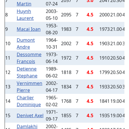
7
2057
7
5.0
2041
20.50
4
Martin
07-24
Huynh
2003-
8
2095
7
4.5
2000
21.00
4
Laurent
05-10
1953-
9
Macai Ioan
1983
7
4.5
1973
21.00
4
08-20
Dumont
1964-
10
2002
7
4.5
1903
21.00
3
Andre
10-31
Dessomme
1973-
11
1972
7
4.5
1910
20.50
4
Francois
06-14
Detienne
1989-
12
1818
7
4.5
1799
20.50
4
Stephane
06-02
Vernimmen
2002-
13
1834
7
4.5
1933
20.50
3
Pierre
04-17
Charlier
1965-
14
1768
7
4.5
1841
19.00
4
Dominique
02-02
1971-
15
Denivet Axel
1855
7
4.5
1935
19.00
4
09-17
Damlakhi
2002-