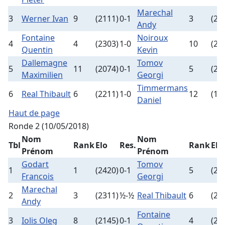
Marechal
3
Werner Ivan
9
(2111)
0-1
3
(23
Andy
Fontaine
Noiroux
4
4
(2303)
1-0
10
(20
Quentin
Kevin
Dallemagne
Tomov
5
11
(2074)
0-1
5
(22
Maximilien
Georgi
Timmermans
6
Real Thibault
6
(2211)
1-0
12
(19
Daniel
Haut de page
Ronde 2 (10/05/2018)
Nom
Nom
Tbl
Rank
Elo
Res.
Rank
Elo
Prénom
Prénom
Godart
Tomov
1
1
(2420)
0-1
5
(22
Francois
Georgi
Marechal
2
3
(2311)
½-½
Real Thibault
6
(22
Andy
Fontaine
3
Iolis Oleg
8
(2145)
0-1
4
(23