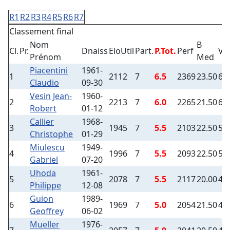
R1
R2
R3
R4
R5
R6
R7
Classement final
Nom
B
Cl.
Pr.
Dnaiss
EloUtil
Part.
P.Tot.
Perf
Vic
Prénom
Med
Piacentini
1961-
1
2112
7
6.5
2369
23.50
6
Claudio
09-30
Vesin Jean-
1960-
2
2213
7
6.0
2265
21.50
6
Robert
01-12
Callier
1968-
3
1945
7
5.5
2103
22.50
5
Christophe
01-29
Miulescu
1949-
4
1996
7
5.5
2093
22.50
5
Gabriel
07-20
Uhoda
1961-
5
2078
7
5.5
2117
20.00
4
Philippe
12-08
Guion
1989-
6
1969
7
5.0
2054
21.50
4
Geoffrey
06-02
Mueller
1976-