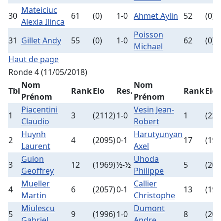
Mateiciuc
30
61
(0)
1-0
Ahmet Aylin
52
(0)
Alexia Ilinca
Poisson
31
Gillet Andy
55
(0)
1-0
62
(0)
Michael
Haut de page
Ronde 4 (11/05/2018)
Nom
Nom
Tbl
Rank
Elo
Res.
Rank
Elo
Prénom
Prénom
Piacentini
Vesin Jean-
1
3
(2112)
1-0
1
(221
Claudio
Robert
Huynh
Harutyunyan
2
4
(2095)
0-1
17
(192
Laurent
Axel
Guion
Uhoda
3
12
(1969)
½-½
5
(207
Geoffrey
Philippe
Mueller
Callier
4
6
(2057)
0-1
13
(194
Martin
Christophe
Miulescu
Dumont
5
9
(1996)
1-0
8
(200
Gabriel
Andre