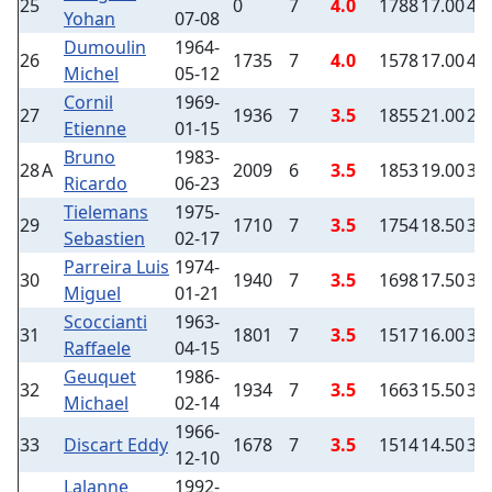
25
0
7
4.0
1788
17.00
4
Yohan
07-08
Dumoulin
1964-
26
1735
7
4.0
1578
17.00
4
Michel
05-12
Cornil
1969-
27
1936
7
3.5
1855
21.00
2
Etienne
01-15
Bruno
1983-
28
A
2009
6
3.5
1853
19.00
3
Ricardo
06-23
Tielemans
1975-
29
1710
7
3.5
1754
18.50
3
Sebastien
02-17
Parreira Luis
1974-
30
1940
7
3.5
1698
17.50
3
Miguel
01-21
Scoccianti
1963-
31
1801
7
3.5
1517
16.00
3
Raffaele
04-15
Geuquet
1986-
32
1934
7
3.5
1663
15.50
3
Michael
02-14
1966-
33
Discart Eddy
1678
7
3.5
1514
14.50
3
12-10
Lalanne
1992-