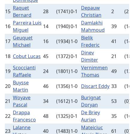
Dominique
Raquet
Depauw
15
28
(1741)
0-1
2
(211
Bernard
Christian
Parreira Luis
Damlakhi
16
14
(1940)
0-1
39
(148
Miguel
Mahmoud
Geuquet
Bielik
17
16
(1934)
1-0
41
(146
Michael
Frederic
Dinev
18
Cobut Lucas
45
(1372)
0-1
21
(182
Dimiter
Scoccianti
Vernimmen
19
24
(1801)
1-0
49
(128
Raffaele
Thomas
Buysse
20
46
(1356)
1-0
Discart Eddy
33
(167
Martin
Woyave
Burignat
21
34
(1612)
1-0
53
(0)
Pascal
Doryan
Drappa
De Briey
22
48
(1325)
0-1
35
(161
Francesco
Aurian
Lalanne
Mateiciuc
23
40
(1483)
1-0
61
(0)