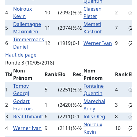
Quentin
Noiroux
Claesen
4
10
(2092)
½-½
2
(23
Kevin
Pieter
Dallemagne
Memeti
5
11
(2074)
½-½
7
(21
Maximilien
Kastriot
Timmermans
6
12
(1919)
0-1
Werner Ivan
9
(21
Daniel
Haut de page
Ronde 3 (10/05/2018)
Nom
Nom
Tbl
Rank
Elo
Res.
Rank
Elo
Prénom
Prénom
Tomov
Fontaine
1
5
(2251)
½-½
4
(23
Georgi
Quentin
Godart
Marechal
2
1
(2420)
½-½
3
(23
Francois
Andy
3
Real Thibault
6
(2211)
0-1
Iolis Oleg
8
(21
Noiroux
4
Werner Ivan
9
(2111)
½-½
10
(20
Kevin