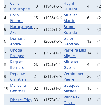
Callier
Huynh
3
13
(1945)
½-½
4
(209
Christophe
Laurent
Cornil
Mueller
4
15
(1936)
½-½
6
(205
Etienne
Martin
Harutyunyan
Bruno
5
17
(1929)
1-0
7
(200
Axel
Ricardo
Dumont
Guion
6
8
(2002)
½-½
12
(196
Andre
Geoffrey
Uhoda
Parreira Luis
7
5
(2078)
1-0
14
(194
Philippe
Miguel
Raquet
Miulescu
8
28
(1741)
0-1
9
(199
Bernard
Gabriel
Depauw
Vernimmen
9
2
(2116)
½-½
20
(183
Christian
Pierre
Marechal
Geuquet
10
32
(1682)
1-0
16
(193
Georges
Michael
Wlogalski
11
Discart Eddy
33
(1678)
0-1
18
(187
Olivier