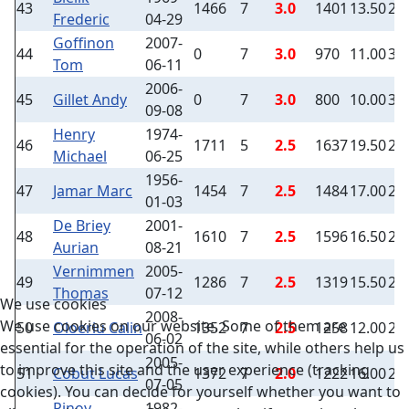
43
1466
7
3.0
1401
13.50
2
Frederic
04-29
Goffinon
2007-
44
0
7
3.0
970
11.00
3
Tom
06-11
2006-
45
Gillet Andy
0
7
3.0
800
10.00
3
09-08
Henry
1974-
46
1711
5
2.5
1637
19.50
2
Michael
06-25
1956-
47
Jamar Marc
1454
7
2.5
1484
17.00
2
01-03
De Briey
2001-
48
1610
7
2.5
1596
16.50
2
Aurian
08-21
Vernimmen
2005-
49
1286
7
2.5
1319
15.50
2
Thomas
07-12
We use cookies
2008-
We use cookies on our website. Some of them are
50
Oloeriu Calin
1352
7
2.5
1258
12.00
2
06-02
essential for the operation of the site, while others help us
2005-
to improve this site and the user experience (tracking
51
Cobut Lucas
1372
7
2.0
1222
16.00
2
07-05
cookies). You can decide for yourself whether you want to
Pinoy
1982-