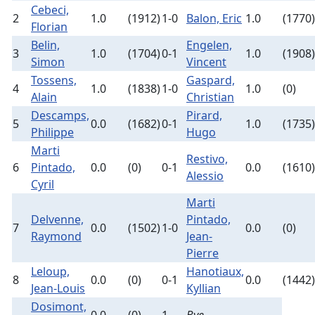
Cebeci,
2
1.0
(1912)
1-0
Balon, Eric
1.0
(1770)
Florian
Belin,
Engelen,
3
1.0
(1704)
0-1
1.0
(1908)
Simon
Vincent
Tossens,
Gaspard,
4
1.0
(1838)
1-0
1.0
(0)
Alain
Christian
Descamps,
Pirard,
5
0.0
(1682)
0-1
1.0
(1735)
Philippe
Hugo
Marti
Restivo,
6
Pintado,
0.0
(0)
0-1
0.0
(1610)
Alessio
Cyril
Marti
Delvenne,
Pintado,
7
0.0
(1502)
1-0
0.0
(0)
Raymond
Jean-
Pierre
Leloup,
Hanotiaux,
8
0.0
(0)
0-1
0.0
(1442)
Jean-Louis
Kyllian
Dosimont,