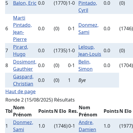
5
Balon, Eric
0.0
(1770)
1-0
Pintado,
0.0
(0)
Cyril
Marti
Pintado,
Donmez,
6
0.0
(0)
0-1
0.0
(1746)
Jean-
Sami
Pierre
Pirard,
Leloup,
7
0.0
(1735)
1-0
0.0
(0)
Hugo
Jean-Louis
Dosimont,
Belin,
8
0.0
(0)
0-1
0.0
(1704)
Gauthier
Simon
Gaspard,
0.0
(0)
1
Bye
Christian
Haut de page
Ronde 2 (15/08/2025)
Résultats
Nom
Nom
Tbl
Points
N Elo
Res.
Points
N Elo
Prénom
Prénom
Donmez,
Andre,
1
1.0
(1746)
0-1
1.0
(1977)
Sami
Damien