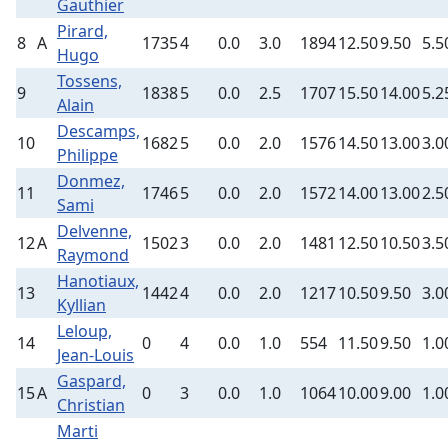
Gauthier
Pirard,
8
A
1735
4
0.0
3.0
1894
12.50
9.50
5.5
Hugo
Tossens,
9
1838
5
0.0
2.5
1707
15.50
14.00
5.2
Alain
Descamps,
10
1682
5
0.0
2.0
1576
14.50
13.00
3.0
Philippe
Donmez,
11
1746
5
0.0
2.0
1572
14.00
13.00
2.5
Sami
Delvenne,
12
A
1502
3
0.0
2.0
1481
12.50
10.50
3.5
Raymond
Hanotiaux,
13
1442
4
0.0
2.0
1217
10.50
9.50
3.0
Kyllian
Leloup,
14
0
4
0.0
1.0
554
11.50
9.50
1.0
Jean-Louis
Gaspard,
15
A
0
3
0.0
1.0
1064
10.00
9.00
1.0
Christian
Marti