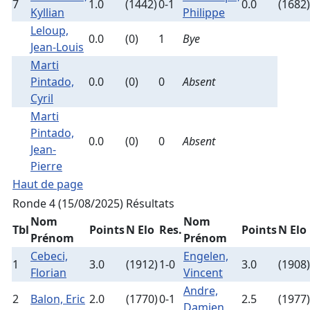
7
1.0
(1442)
0-1
0.0
(1682)
Kyllian
Philippe
Leloup,
0.0
(0)
1
Bye
Jean-Louis
Marti
Pintado,
0.0
(0)
0
Absent
Cyril
Marti
Pintado,
0.0
(0)
0
Absent
Jean-
Pierre
Haut de page
Ronde 4 (15/08/2025)
Résultats
Nom
Nom
Tbl
Points
N Elo
Res.
Points
N Elo
Prénom
Prénom
Cebeci,
Engelen,
1
3.0
(1912)
1-0
3.0
(1908)
Florian
Vincent
Andre,
2
Balon, Eric
2.0
(1770)
0-1
2.5
(1977)
Damien