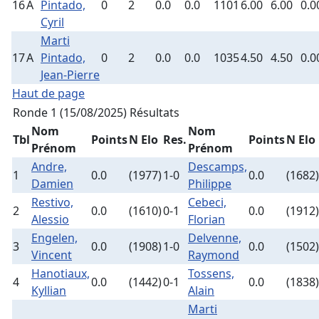
16
A
Pintado,
0
2
0.0
0.0
1101
6.00
6.00
0.0
Cyril
Marti
17
A
Pintado,
0
2
0.0
0.0
1035
4.50
4.50
0.0
Jean-Pierre
Haut de page
Ronde 1 (15/08/2025)
Résultats
Nom
Nom
Tbl
Points
N Elo
Res.
Points
N Elo
Prénom
Prénom
Andre,
Descamps,
1
0.0
(1977)
1-0
0.0
(1682)
Damien
Philippe
Restivo,
Cebeci,
2
0.0
(1610)
0-1
0.0
(1912)
Alessio
Florian
Engelen,
Delvenne,
3
0.0
(1908)
1-0
0.0
(1502)
Vincent
Raymond
Hanotiaux,
Tossens,
4
0.0
(1442)
0-1
0.0
(1838)
Kyllian
Alain
Marti