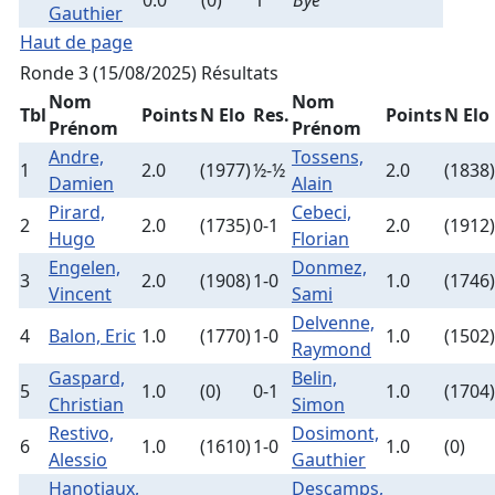
0.0
(0)
1
Bye
Gauthier
Haut de page
Ronde 3 (15/08/2025)
Résultats
Nom
Nom
Tbl
Points
N Elo
Res.
Points
N Elo
Prénom
Prénom
Andre,
Tossens,
1
2.0
(1977)
½-½
2.0
(1838)
Damien
Alain
Pirard,
Cebeci,
2
2.0
(1735)
0-1
2.0
(1912)
Hugo
Florian
Engelen,
Donmez,
3
2.0
(1908)
1-0
1.0
(1746)
Vincent
Sami
Delvenne,
4
Balon, Eric
1.0
(1770)
1-0
1.0
(1502)
Raymond
Gaspard,
Belin,
5
1.0
(0)
0-1
1.0
(1704)
Christian
Simon
Restivo,
Dosimont,
6
1.0
(1610)
1-0
1.0
(0)
Alessio
Gauthier
Hanotiaux,
Descamps,