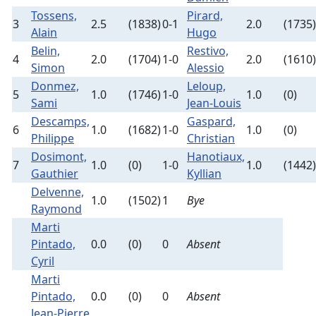
Tossens,
Pirard,
3
2.5
(1838)
0-1
2.0
(1735)
Alain
Hugo
Belin,
Restivo,
4
2.0
(1704)
1-0
2.0
(1610)
Simon
Alessio
Donmez,
Leloup,
5
1.0
(1746)
1-0
1.0
(0)
Sami
Jean-Louis
Descamps,
Gaspard,
6
1.0
(1682)
1-0
1.0
(0)
Philippe
Christian
Dosimont,
Hanotiaux,
7
1.0
(0)
1-0
1.0
(1442)
Gauthier
Kyllian
Delvenne,
1.0
(1502)
1
Bye
Raymond
Marti
Pintado,
0.0
(0)
0
Absent
Cyril
Marti
Pintado,
0.0
(0)
0
Absent
Jean-Pierre