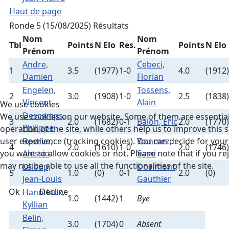
Haut de page
Ronde 5 (15/08/2025)
Résultats
Nom
Nom
Tbl
Points
N Elo
Res.
Points
N Elo
Prénom
Prénom
Andre,
Cebeci,
1
3.5
(1977)
1-0
4.0
(1912)
Damien
Florian
Engelen,
Tossens,
2
3.0
(1908)
1-0
2.5
(1838)
Vincent
Alain
We use cookies
Descamps,
We use cookies on our website. Some of them are essential
3
2.0
(1682)
0-1
Balon, Eric
2.0
(1770)
Philippe
operation of the site, while others help us to improve this s
user experience (tracking cookies). You can decide for you
Restivo,
Donmez,
4
2.0
(1610)
1-0
2.0
(1746)
you want to allow cookies or not. Please note that if you re
Alessio
Sami
may not be able to use all the functionalities of the site.
Leloup,
Dosimont,
5
1.0
(0)
0-1
2.0
(0)
Jean-Louis
Gauthier
Ok
Decline
Hanotiaux,
1.0
(1442)
1
Bye
Kyllian
Belin,
3.0
(1704)
0
Absent