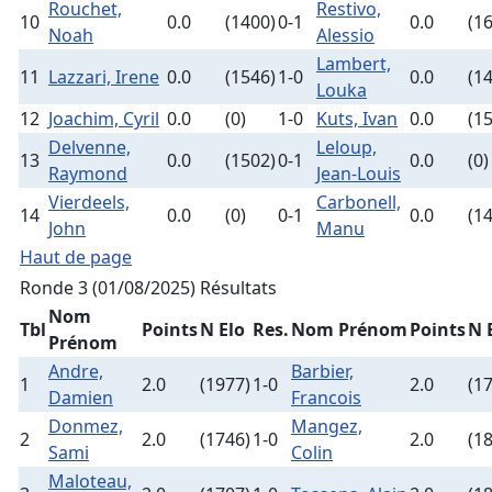
Rouchet,
Restivo,
10
0.0
(1400)
0-1
0.0
(1
Noah
Alessio
Lambert,
11
Lazzari, Irene
0.0
(1546)
1-0
0.0
(1
Louka
12
Joachim, Cyril
0.0
(0)
1-0
Kuts, Ivan
0.0
(1
Delvenne,
Leloup,
13
0.0
(1502)
0-1
0.0
(0)
Raymond
Jean-Louis
Vierdeels,
Carbonell,
14
0.0
(0)
0-1
0.0
(1
John
Manu
Haut de page
Ronde 3 (01/08/2025)
Résultats
Nom
Tbl
Points
N Elo
Res.
Nom Prénom
Points
N 
Prénom
Andre,
Barbier,
1
2.0
(1977)
1-0
2.0
(1
Damien
Francois
Donmez,
Mangez,
2
2.0
(1746)
1-0
2.0
(1
Sami
Colin
Maloteau,