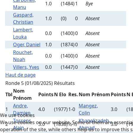
Carbonell,
1.0
(1484)
1
Bye
Manu
Gaspard,
1.0
(0)
0
Absent
Christian
Lambert,
0.0
(1400)
0
Absent
Louka
Oger, Daniel
1.0
(1874)
0
Absent
Rouchet,
0.0
(1400)
0
Absent
Noah
Villers, Yves
0.0
(1447)
0
Absent
Haut de page
Ronde 5 (01/08/2025)
Résultats
Nom
Tbl
Points
N Elo
Res.
Nom Prénom
Points
N 
Prénom
Andre,
Mangez,
1
4.0
(1977)
1-0
3.0
(1
Damien
Colin
We use cookies
Tossens,
Khanalizadeh,
We use cookies on our website. Some of them are essential
2
3.0
(1838)
½-½
3.0
(1
Alain
Ahmad
operation of the site, while others help us to improve this 