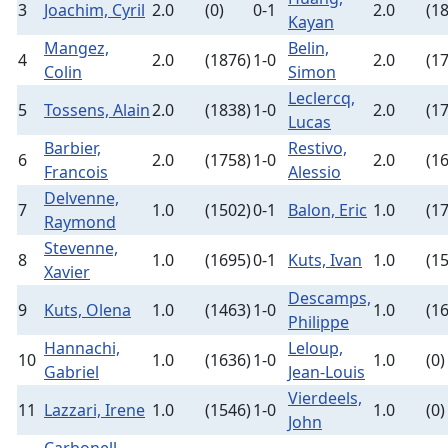
3
Joachim, Cyril
2.0
(0)
0-1
2.0
(1
Kayan
Mangez,
Belin,
4
2.0
(1876)
1-0
2.0
(1
Colin
Simon
Leclercq,
5
Tossens, Alain
2.0
(1838)
1-0
2.0
(1
Lucas
Barbier,
Restivo,
6
2.0
(1758)
1-0
2.0
(1
Francois
Alessio
Delvenne,
7
1.0
(1502)
0-1
Balon, Eric
1.0
(1
Raymond
Stevenne,
8
1.0
(1695)
0-1
Kuts, Ivan
1.0
(1
Xavier
Descamps,
9
Kuts, Olena
1.0
(1463)
1-0
1.0
(1
Philippe
Hannachi,
Leloup,
10
1.0
(1636)
1-0
1.0
(0)
Gabriel
Jean-Louis
Vierdeels,
11
Lazzari, Irene
1.0
(1546)
1-0
1.0
(0)
John