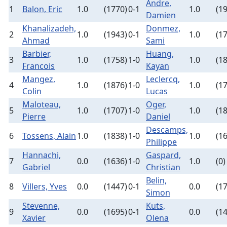
Andre,
1
Balon, Eric
1.0
(1770)
0-1
1.0
(1
Damien
Khanalizadeh,
Donmez,
2
1.0
(1943)
0-1
1.0
(1
Ahmad
Sami
Barbier,
Huang,
3
1.0
(1758)
1-0
1.0
(1
Francois
Kayan
Mangez,
Leclercq,
4
1.0
(1876)
1-0
1.0
(1
Colin
Lucas
Maloteau,
Oger,
5
1.0
(1707)
1-0
1.0
(1
Pierre
Daniel
Descamps,
6
Tossens, Alain
1.0
(1838)
1-0
1.0
(1
Philippe
Hannachi,
Gaspard,
7
0.0
(1636)
1-0
1.0
(0)
Gabriel
Christian
Belin,
8
Villers, Yves
0.0
(1447)
0-1
0.0
(1
Simon
Stevenne,
Kuts,
9
0.0
(1695)
0-1
0.0
(1
Xavier
Olena