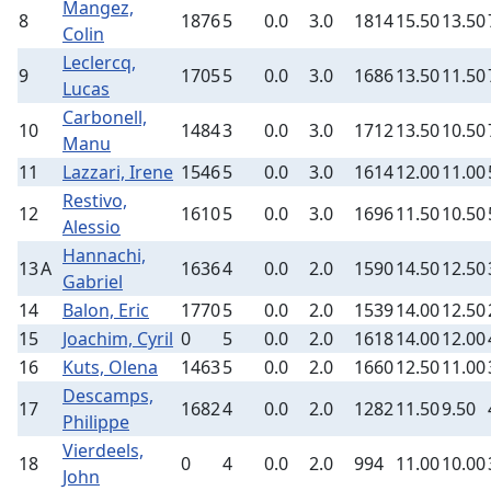
Mangez,
8
1876
5
0.0
3.0
1814
15.50
13.50
Colin
Leclercq,
9
1705
5
0.0
3.0
1686
13.50
11.50
Lucas
Carbonell,
10
1484
3
0.0
3.0
1712
13.50
10.50
Manu
11
Lazzari, Irene
1546
5
0.0
3.0
1614
12.00
11.00
Restivo,
12
1610
5
0.0
3.0
1696
11.50
10.50
Alessio
Hannachi,
13
A
1636
4
0.0
2.0
1590
14.50
12.50
Gabriel
14
Balon, Eric
1770
5
0.0
2.0
1539
14.00
12.50
15
Joachim, Cyril
0
5
0.0
2.0
1618
14.00
12.00
16
Kuts, Olena
1463
5
0.0
2.0
1660
12.50
11.00
Descamps,
17
1682
4
0.0
2.0
1282
11.50
9.50
Philippe
Vierdeels,
18
0
4
0.0
2.0
994
11.00
10.00
John