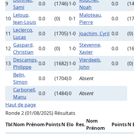
Donmez,
Rouchet,
9
0.0
(1746)
1-0
0.0
(1
Sami
Noah
Leloup,
Maloteau,
10
0.0
(0)
0-1
0.0
(1
Jean-Louis
Pierre
Leclercq,
11
0.0
(1705)
1-0
Joachim, Cyril
0.0
(0)
Lucas
Gaspard,
Stevenne,
12
0.0
(0)
1-0
0.0
(1
Christian
Xavier
Descamps,
Vierdeels,
13
0.0
(1682)
1-0
0.0
(0)
Philippe
John
Belin,
0.0
(1704)
0
Absent
Simon
Carbonell,
0.0
(1484)
0
Absent
Manu
Haut de page
Ronde 2 (01/08/2025)
Résultats
Nom
Tbl
Nom Prénom
Points
N Elo
Res.
Points
N 
Prénom