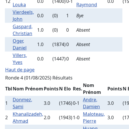
12
0.0
(1400)
0-1
0.0
(1
Louka
Raymond
Vierdeels,
0.0
(0)
1
Bye
John
Gaspard,
1.0
(0)
0
Absent
Christian
Oger,
1.0
(1874)
0
Absent
Daniel
Villers,
0.0
(1447)
0
Absent
Yves
Haut de page
Ronde 4 (01/08/2025)
Résultats
Nom
Tbl
Nom Prénom
Points
N Elo
Res.
Points
N 
Prénom
Donmez,
Andre,
1
3.0
(1746)
0-1
3.0
(1
Sami
Damien
Khanalizadeh,
Maloteau,
2
2.0
(1943)
1-0
3.0
(1
Ahmad
Pierre
Huang,