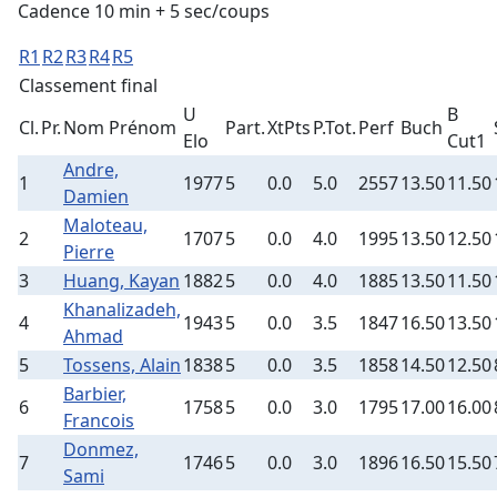
Cadence 10 min + 5 sec/coups
R1
R2
R3
R4
R5
Classement final
U
B
Cl.
Pr.
Nom Prénom
Part.
XtPts
P.Tot.
Perf
Buch
Elo
Cut1
Andre,
1
1977
5
0.0
5.0
2557
13.50
11.50
Damien
Maloteau,
2
1707
5
0.0
4.0
1995
13.50
12.50
Pierre
3
Huang, Kayan
1882
5
0.0
4.0
1885
13.50
11.50
Khanalizadeh,
4
1943
5
0.0
3.5
1847
16.50
13.50
Ahmad
5
Tossens, Alain
1838
5
0.0
3.5
1858
14.50
12.50
Barbier,
6
1758
5
0.0
3.0
1795
17.00
16.00
Francois
Donmez,
7
1746
5
0.0
3.0
1896
16.50
15.50
Sami