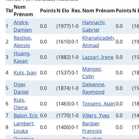
Nom
Tbl
Points
N Elo
Res.
Nom Prénom
Points
N 
Prénom
Andre,
Hannachi,
1
0.0
(1977)
1-0
0.0
(1
Damien
Gabriel
Restivo,
Khanalizadeh,
2
0.0
(1610)
0-1
0.0
(1
Alessio
Ahmad
Huang,
3
0.0
(1882)
1-0
Lazzari, Irene
0.0
(1
Kayan
Mangez,
4
Kuts, Ivan
0.0
(1537)
0-1
0.0
(1
Colin
Oger,
Delvenne,
5
0.0
(1874)
1-0
0.0
(1
Daniel
Raymond
Kuts,
6
0.0
(1463)
0-1
Tossens, Alain
0.0
(1
Olena
7
Balon, Eric
0.0
(1770)
1-0
Villers, Yves
0.0
(1
Lambert,
Barbier,
8
0.0
(1400)
0-1
0.0
(1
Louka
Francois