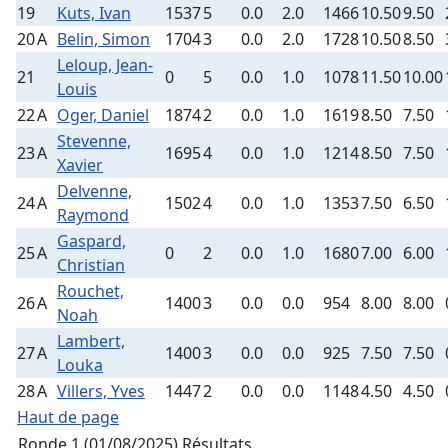
19
Kuts, Ivan
1537
5
0.0
2.0
1466
10.50
9.50
20
A
Belin, Simon
1704
3
0.0
2.0
1728
10.50
8.50
Leloup, Jean-
21
0
5
0.0
1.0
1078
11.50
10.00
Louis
22
A
Oger, Daniel
1874
2
0.0
1.0
1619
8.50
7.50
Stevenne,
23
A
1695
4
0.0
1.0
1214
8.50
7.50
Xavier
Delvenne,
24
A
1502
4
0.0
1.0
1353
7.50
6.50
Raymond
Gaspard,
25
A
0
2
0.0
1.0
1680
7.00
6.00
Christian
Rouchet,
26
A
1400
3
0.0
0.0
954
8.00
8.00
Noah
Lambert,
27
A
1400
3
0.0
0.0
925
7.50
7.50
Louka
28
A
Villers, Yves
1447
2
0.0
0.0
1148
4.50
4.50
Haut de page
Ronde 1 (01/08/2025)
Résultats