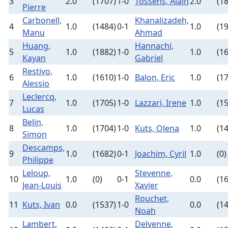
3
2.0
(1707)
1-0
Tossens, Alain
2.0
(1
Pierre
Carbonell,
Khanalizadeh,
4
1.0
(1484)
0-1
1.0
(1
Manu
Ahmad
Huang,
Hannachi,
5
1.0
(1882)
1-0
1.0
(1
Kayan
Gabriel
Restivo,
6
1.0
(1610)
1-0
Balon, Eric
1.0
(1
Alessio
Leclercq,
7
1.0
(1705)
1-0
Lazzari, Irene
1.0
(1
Lucas
Belin,
8
1.0
(1704)
1-0
Kuts, Olena
1.0
(1
Simon
Descamps,
9
1.0
(1682)
0-1
Joachim, Cyril
1.0
(0)
Philippe
Leloup,
Stevenne,
10
1.0
(0)
0-1
0.0
(1
Jean-Louis
Xavier
Rouchet,
11
Kuts, Ivan
0.0
(1537)
1-0
0.0
(1
Noah
Lambert,
Delvenne,