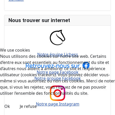
Nous trouver sur internet
We use cookies
Notre équipe Lichess
Nous utilisons des cookies sur notre site web. Certains
d’entre eux sont essentiels au fonctionnement du site et
d’autres nous aident à améliorer ce site et l’expérience
Notre page Facebook
utilisateur (cookies traceurs). Vous pouvez décider vous-
Notre groupe Facebook
même si vous autorisez ou non ces cookies. Merci de noter
que, si vous les rejetez, vous risquez de ne pas pouvoir
utiliser l’ensemble des fonctionnalités du site.
Notre page Instagram
Ok
Je refuse