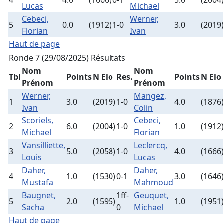
4
4.0
(1666)
0-1
5.0
(2004
Lucas
Michael
Cebeci,
Werner,
5
0.0
(1912)
1-0
3.0
(2019
Florian
Ivan
Haut de page
Ronde 7 (29/08/2025)
Résultats
Nom
Nom
Tbl
Points
N Elo
Res.
Points
N Elo
Prénom
Prénom
Werner,
Mangez,
1
3.0
(2019)
1-0
4.0
(1876
Ivan
Colin
Scoriels,
Cebeci,
2
6.0
(2004)
1-0
1.0
(1912
Michael
Florian
Vansilliette,
Leclercq,
3
5.0
(2058)
1-0
4.0
(1666
Louis
Lucas
Daher,
Daher,
4
1.0
(1530)
0-1
3.0
(1646
Mustafa
Mahmoud
Baugnet,
1ff-
Geuquet,
5
2.0
(1595)
1.0
(1951
Sacha
0
Michael
Haut de page