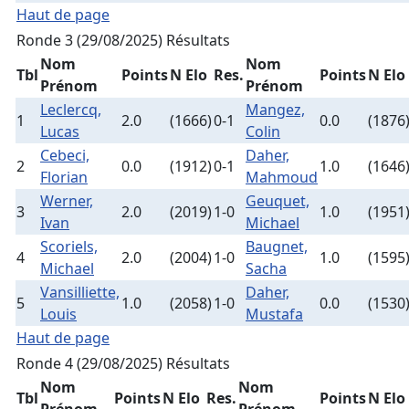
Haut de page
Ronde 3 (29/08/2025)
Résultats
Nom
Nom
Tbl
Points
N Elo
Res.
Points
N Elo
Prénom
Prénom
Leclercq,
Mangez,
1
2.0
(1666)
0-1
0.0
(1876
Lucas
Colin
Cebeci,
Daher,
2
0.0
(1912)
0-1
1.0
(1646
Florian
Mahmoud
Werner,
Geuquet,
3
2.0
(2019)
1-0
1.0
(1951
Ivan
Michael
Scoriels,
Baugnet,
4
2.0
(2004)
1-0
1.0
(1595
Michael
Sacha
Vansilliette,
Daher,
5
1.0
(2058)
1-0
0.0
(1530
Louis
Mustafa
Haut de page
Ronde 4 (29/08/2025)
Résultats
Nom
Nom
Tbl
Points
N Elo
Res.
Points
N Elo