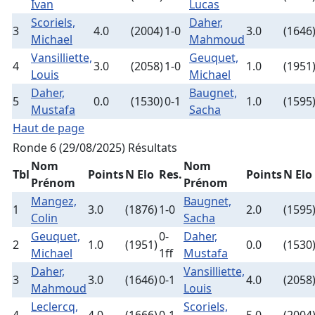
Ivan
Lucas
Scoriels,
Daher,
3
4.0
(2004)
1-0
3.0
(1646
Michael
Mahmoud
Vansilliette,
Geuquet,
4
3.0
(2058)
1-0
1.0
(1951
Louis
Michael
Daher,
Baugnet,
5
0.0
(1530)
0-1
1.0
(1595
Mustafa
Sacha
Haut de page
Ronde 6 (29/08/2025)
Résultats
Nom
Nom
Tbl
Points
N Elo
Res.
Points
N Elo
Prénom
Prénom
Mangez,
Baugnet,
1
3.0
(1876)
1-0
2.0
(1595
Colin
Sacha
Geuquet,
0-
Daher,
2
1.0
(1951)
0.0
(1530
Michael
1ff
Mustafa
Daher,
Vansilliette,
3
3.0
(1646)
0-1
4.0
(2058
Mahmoud
Louis
Leclercq,
Scoriels,