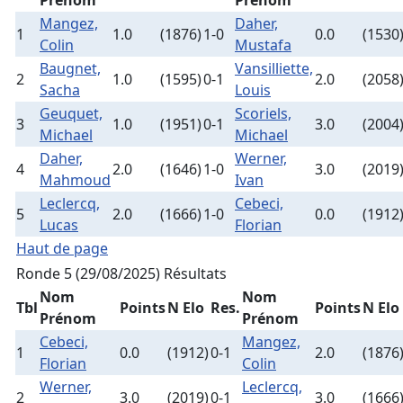
Prénom
Prénom
Mangez,
Daher,
1
1.0
(1876)
1-0
0.0
(1530
Colin
Mustafa
Baugnet,
Vansilliette,
2
1.0
(1595)
0-1
2.0
(2058
Sacha
Louis
Geuquet,
Scoriels,
3
1.0
(1951)
0-1
3.0
(2004
Michael
Michael
Daher,
Werner,
4
2.0
(1646)
1-0
3.0
(2019
Mahmoud
Ivan
Leclercq,
Cebeci,
5
2.0
(1666)
1-0
0.0
(1912
Lucas
Florian
Haut de page
Ronde 5 (29/08/2025)
Résultats
Nom
Nom
Tbl
Points
N Elo
Res.
Points
N Elo
Prénom
Prénom
Cebeci,
Mangez,
1
0.0
(1912)
0-1
2.0
(1876
Florian
Colin
Werner,
Leclercq,
2
3.0
(2019)
0-1
3.0
(1666