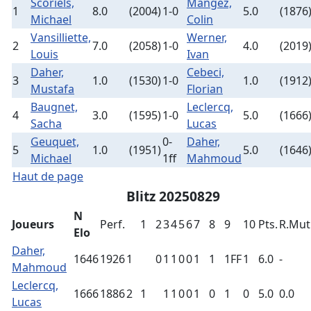
Scoriels,
Mangez,
1
8.0
(2004)
1-0
5.0
(1876
Michael
Colin
Vansilliette,
Werner,
2
7.0
(2058)
1-0
4.0
(2019
Louis
Ivan
Daher,
Cebeci,
3
1.0
(1530)
1-0
1.0
(1912
Mustafa
Florian
Baugnet,
Leclercq,
4
3.0
(1595)
1-0
5.0
(1666
Sacha
Lucas
Geuquet,
0-
Daher,
5
1.0
(1951)
5.0
(1646
Michael
1ff
Mahmoud
Haut de page
Blitz 20250829
N
Joueurs
Perf.
1
2
3
4
5
6
7
8
9
10
Pts.
R.Mut
Elo
Daher,
1646
1926
1
0
1
1
0
0
1
1
1FF
1
6.0
-
Mahmoud
Leclercq,
1666
1886
2
1
1
1
0
0
1
0
1
0
5.0
0.0
Lucas