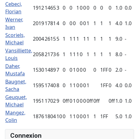
Cebeci,
1912
1465
3
0
0
1
0
0
0
0
0
0
1.0
0.0
Florian
Werner,
2019
1781
4
0
0
0
0
0
1
1
1
1
4.0
1.0
Ivan
Scoriels,
2004
2615
5
1
1
1
1
1
1
1
1
1
9.0
-
Michael
Vansilliette,
2058
2173
6
1
1
1
1
0
1
1
1
1
8.0
-
Louis
Daher,
1530
1489
7
0
0
1
0
0
0
0
1FF
0
2.0
-
Mustafa
Baugnet,
1595
1740
8
0
1
1
0
0
0
1
1FF
0
4.0
0.0
Sacha
Geuquet,
1951
1702
9
0ff
0
1
0
0
0
0ff
0ff
0ff
1.0
1.0
Michael
Mangez,
1876
1804
10
0
1
1
0
0
0
1
1
1FF
5.0
1.0
Colin
Connexion