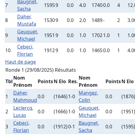
Baugnet,
7
1595
9
0.0
4.0
1740
0.0
4
12.
Sacha
Daher,
8
1530
9
0.0
2.0
1489
-
2
3.0
Mustafa
Geuquet,
9
1951
9
0.0
1.0
1702
1.0
1
1.0
Michael
Cebeci,
10
1912
9
0.0
1.0
1465
0.0
1
4.0
Florian
Haut de page
Ronde 1 (29/08/2025)
Résultats
Nom
Nom
Tbl
Points
N Elo
Res.
Points
N Elo
Prénom
Prénom
Daher,
Mangez,
1
0.0
(1646)
1-0
0.0
(1876
Mahmoud
Colin
Leclercq,
Geuquet,
2
0.0
(1666)
1-0
0.0
(1951
Lucas
Michael
Cebeci,
Baugnet,
3
0.0
(1912)
0-1
0.0
(1595
Florian
Sacha