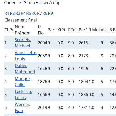
Cadence : 3 min + 2 sec/coup
R1
R2
R3
R4
R5
R6
R7
R8
R9
Classement final
Nom
U
Cl.
Pr.
Part.
XtPts
P.Tot.
Perf
R.Mut
Vict.
S.B
Prénom
Elo
Scoriels,
1
2004
9
0.0
9.0
2615
-
9
36.
Michael
Vansilliette,
2
2058
9
0.0
8.0
2173
-
8
28.
Louis
Daher,
3
1646
9
0.0
6.0
1926
-
6
22.
Mahmoud
Mangez,
4
1876
9
0.0
5.0
1804
1.0
5
17.
Colin
Leclercq,
5
1666
9
0.0
5.0
1886
0.0
5
14.
Lucas
Werner,
6
2019
9
0.0
4.0
1781
1.0
4
12.
Ivan