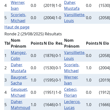
Werner,
Daher,
4
0.0
(2019)
1-0
0.0
(1530
Ivan
Mustafa
Scoriels,
Vansilliette,
5
0.0
(2004)
1-0
0.0
(2058
Michael
Louis
Haut de page
Ronde 2 (29/08/2025)
Résultats
Nom
Nom
Tbl
Points
N Elo
Res.
Points
N Elo
Prénom
Prénom
Mangez,
Vansilliette,
1
0.0
(1876)
0-1
0.0
(2058
Colin
Louis
Daher,
Scoriels,
2
0.0
(1530)
0-1
1.0
(2004
Mustafa
Michael
Baugnet,
Werner,
3
1.0
(1595)
0-1
1.0
(2019
Sacha
Ivan
Geuquet,
Cebeci,
4
0.0
(1951)
1-0
0.0
(1912
Michael
Florian
Daher,
Leclercq,
5
1.0
(1646)
0-1
1.0
(1666
Mahmoud
Lucas