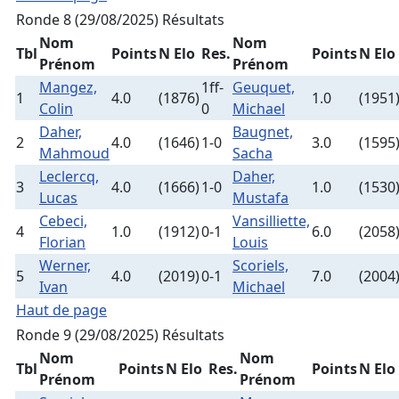
Ronde 8 (29/08/2025)
Résultats
Nom
Nom
Tbl
Points
N Elo
Res.
Points
N Elo
Prénom
Prénom
Mangez,
1ff-
Geuquet,
1
4.0
(1876)
1.0
(1951
Colin
0
Michael
Daher,
Baugnet,
2
4.0
(1646)
1-0
3.0
(1595
Mahmoud
Sacha
Leclercq,
Daher,
3
4.0
(1666)
1-0
1.0
(1530
Lucas
Mustafa
Cebeci,
Vansilliette,
4
1.0
(1912)
0-1
6.0
(2058
Florian
Louis
Werner,
Scoriels,
5
4.0
(2019)
0-1
7.0
(2004
Ivan
Michael
Haut de page
Ronde 9 (29/08/2025)
Résultats
Nom
Nom
Tbl
Points
N Elo
Res.
Points
N Elo
Prénom
Prénom