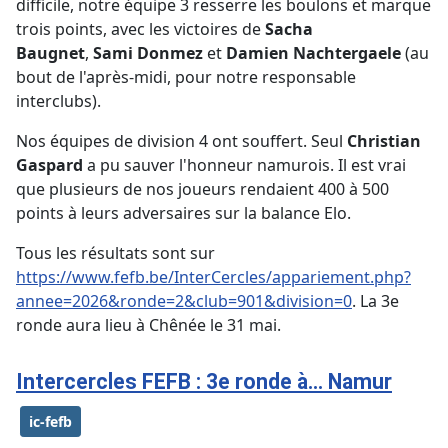
difficile, notre équipe 3 resserre les boulons et marque
trois points, avec les victoires de
Sacha
Baugnet
,
Sami Donmez
et
Damien Nachtergaele
(au
bout de l'après-midi, pour notre responsable
interclubs).
Nos équipes de division 4 ont souffert. Seul
Christian
Gaspard
a pu sauver l'honneur namurois. Il est vrai
que plusieurs de nos joueurs rendaient 400 à 500
points à leurs adversaires sur la balance Elo.
Tous les résultats sont sur
https://www.fefb.be/InterCercles/appariement.php?
annee=2026&ronde=2&club=901&division=0
. La 3e
ronde aura lieu à Chênée le 31 mai.
Intercercles FEFB : 3e ronde à... Namur
ic-fefb