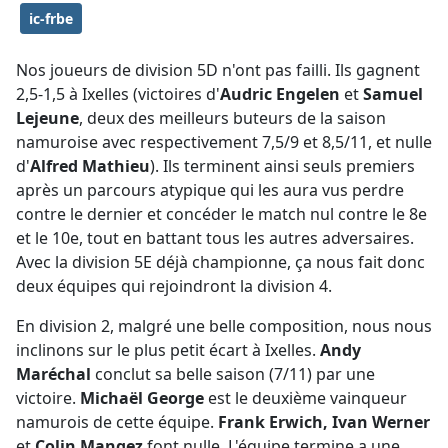
ic-frbe
Nos joueurs de division 5D n'ont pas failli. Ils gagnent
2,5-1,5 à Ixelles (victoires d'
Audric Engelen
et
Samuel
Lejeune
, deux des meilleurs buteurs de la saison
namuroise avec respectivement 7,5/9 et 8,5/11, et nulle
d'
Alfred Mathieu
). Ils terminent ainsi seuls premiers
après un parcours atypique qui les aura vus perdre
contre le dernier et concéder le match nul contre le 8e
et le 10e, tout en battant tous les autres adversaires.
Avec la division 5E déjà championne, ça nous fait donc
deux équipes qui rejoindront la division 4.
En division 2, malgré une belle composition, nous nous
inclinons sur le plus petit écart à Ixelles.
Andy
Maréchal
conclut sa belle saison (7/11) par une
victoire.
Michaël George
est le deuxième vainqueur
namurois de cette équipe.
Frank Erwich, Ivan Werner
et
Colin Mangez
font nulle. L'équipe termine a une