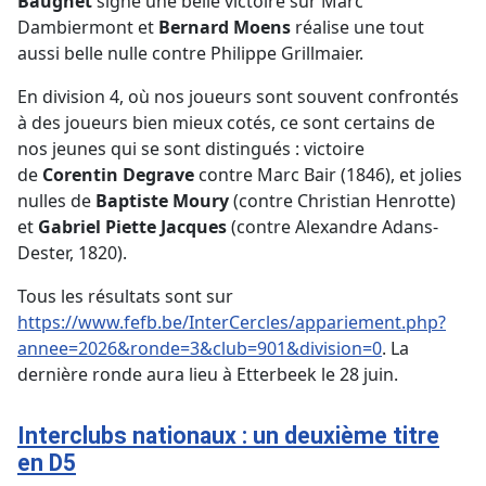
Baugnet
signe une belle victoire sur Marc
Dambiermont et
Bernard Moens
réalise une tout
aussi belle nulle contre Philippe Grillmaier.
En division 4, où nos joueurs sont souvent confrontés
à des joueurs bien mieux cotés, ce sont certains de
nos jeunes qui se sont distingués : victoire
de
Corentin Degrave
contre Marc Bair (1846), et jolies
nulles de
Baptiste Moury
(contre Christian Henrotte)
et
Gabriel Piette Jacques
(contre Alexandre Adans-
Dester, 1820).
Tous les résultats sont sur
https://www.fefb.be/InterCercles/appariement.php?
annee=2026&ronde=3&club=901&division=0
. La
dernière ronde aura lieu à Etterbeek le 28 juin.
Interclubs nationaux : un deuxième titre
en D5