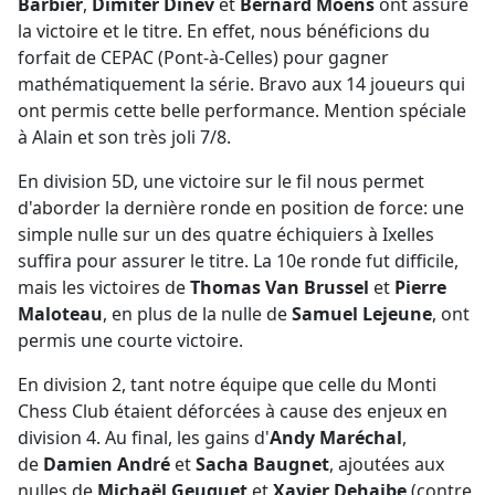
Barbier
,
Dimiter Dinev
et
Bernard Moens
ont assuré
la victoire et le titre. En effet, nous bénéficions du
forfait de CEPAC (Pont-à-Celles) pour gagner
mathématiquement la série. Bravo aux 14 joueurs qui
ont permis cette belle performance. Mention spéciale
à Alain et son très joli 7/8.
En division 5D, une victoire sur le fil nous permet
d'aborder la dernière ronde en position de force: une
simple nulle sur un des quatre échiquiers à Ixelles
suffira pour assurer le titre. La 10e ronde fut difficile,
mais les victoires de
Thomas Van Brussel
et
Pierre
Maloteau
, en plus de la nulle de
Samuel Lejeune
, ont
permis une courte victoire.
En division 2, tant notre équipe que celle du Monti
Chess Club étaient déforcées à cause des enjeux en
division 4. Au final, les gains d'
Andy Maréchal
,
de
Damien André
et
Sacha Baugnet
, ajoutées aux
nulles de
Michaël Geuquet
et
Xavier Dehaibe
(contre