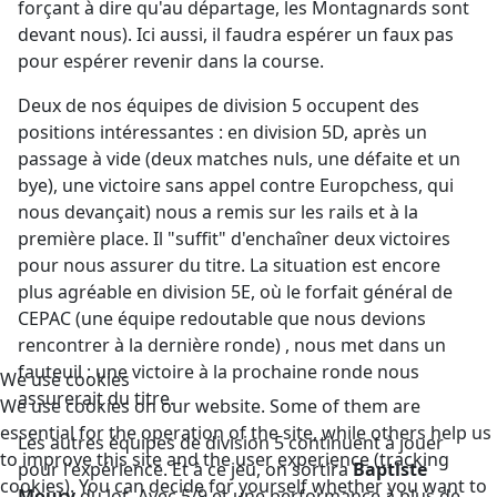
forçant à dire qu'au départage, les Montagnards sont
devant nous). Ici aussi, il faudra espérer un faux pas
pour espérer revenir dans la course.
Deux de nos équipes de division 5 occupent des
positions intéressantes : en division 5D, après un
passage à vide (deux matches nuls, une défaite et un
bye), une victoire sans appel contre Europchess, qui
nous devançait) nous a remis sur les rails et à la
première place. Il "suffit" d'enchaîner deux victoires
pour nous assurer du titre. La situation est encore
plus agréable en division 5E, où le forfait général de
CEPAC (une équipe redoutable que nous devions
rencontrer à la dernière ronde) , nous met dans un
fauteuil : une victoire à la prochaine ronde nous
We use cookies
assurerait du titre.
We use cookies on our website. Some of them are
essential for the operation of the site, while others help us
Les autres équipes de division 5 continuent à jouer
to improve this site and the user experience (tracking
pour l'expérience. Et à ce jeu, on sortira
Baptiste
cookies). You can decide for yourself whether you want to
Moury
du lot. Avec 5/9 et une performance à plus de