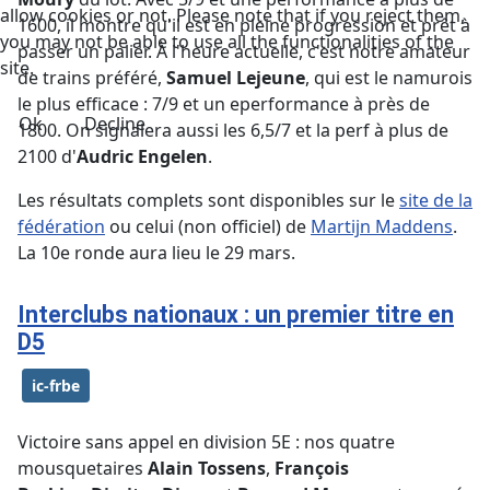
allow cookies or not. Please note that if you reject them,
1600, il montre qu'il est en pleine progression et prêt à
you may not be able to use all the functionalities of the
passer un palier. À l'heure actuelle, c'est notre amateur
site.
de trains préféré,
Samuel Lejeune
, qui est le namurois
le plus efficace : 7/9 et un eperformance à près de
Ok
Decline
1800. On signalera aussi les 6,5/7 et la perf à plus de
2100 d'
Audric Engelen
.
Les résultats complets sont disponibles sur le
site de la
fédération
ou celui (non officiel) de
Martijn Maddens
.
La 10e ronde aura lieu le 29 mars.
Interclubs nationaux : un premier titre en
D5
ic-frbe
Victoire sans appel en division 5E : nos quatre
mousquetaires
Alain Tossens
,
François