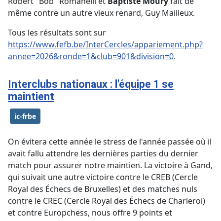
Robert "Bob" Romanelli et
Baptiste Moury
fait de
même contre un autre vieux renard, Guy Mailleux.
Tous les résultats sont sur
https://www.fefb.be/InterCercles/appariement.php?
annee=2026&ronde=1&club=901&division=0
.
Interclubs nationaux : l'équipe 1 se
maintient
ic-frbe
On évitera cette année le stress de l'année passée où il
avait fallu attendre les dernières parties du dernier
match pour assurer notre maintien. La victoire à Gand,
qui suivait une autre victoire contre le CREB (Cercle
Royal des Échecs de Bruxelles) et des matches nuls
contre le CREC (Cercle Royal des Échecs de Charleroi)
et contre Europchess, nous offre 9 points et