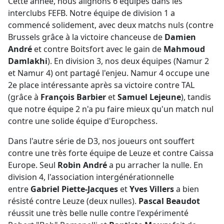
Cette année, nous alignons 6 équipes dans les
interclubs FEFB. Notre équipe de division 1 a
commencé solidement, avec deux matchs nuls (contre
Brussels grâce à la victoire chanceuse de
Damien
André
et contre Boitsfort avec le gain de
Mahmoud
Damlakhi
). En division 3, nos deux équipes (Namur 2
et Namur 4) ont partagé l'enjeu. Namur 4 occupe une
2e place intéressante après sa victoire contre TAL
(grâce à
François Barbier
et
Samuel Lejeune
), tandis
que notre équipe 2 n'a pu faire mieux qu'un match nul
contre une solide équipe d'Europchess.
Dans l'autre série de D3, nos joueurs ont souffert
contre une très forte équipe de Leuze et contre Caissa
Europe. Seul
Robin André
a pu arracher la nulle. En
division 4, l'association intergénérationnelle
entre
Gabriel Piette-Jacques
et
Yves Villers
a bien
résisté contre Leuze (deux nulles).
Pascal Beaudot
réussit une très belle nulle contre l'expérimenté