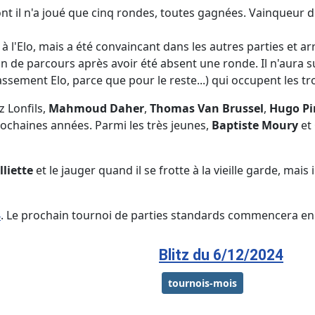
nt il n'a joué que cinq rondes, toutes gagnées. Vainqueur d'
 à l'Elo, mais a été convaincant dans les autres parties et a
n de parcours après avoir été absent une ronde. Il n'aura s
lassement Elo, parce que pour le reste...) qui occupent les 
z Lonfils,
Mahmoud Daher
,
Thomas Van Brussel
,
Hugo Pi
rochaines années. Parmi les très jeunes,
Baptiste Moury
et
lliette
et le jauger quand il se frotte à la vieille garde, mais
4
. Le prochain tournoi de parties standards commencera en
Blitz du 6/12/2024
tournois-mois