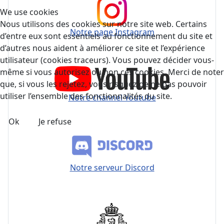
We use cookies
Nous utilisons des cookies sur notre site web. Certains
Notre page Instagram
d’entre eux sont essentiels au fonctionnement du site et
d’autres nous aident à améliorer ce site et l’expérience
utilisateur (cookies traceurs). Vous pouvez décider vous-
même si vous autorisez ou non ces cookies. Merci de noter
que, si vous les rejetez, vous risquez de ne pas pouvoir
utiliser l’ensemble des fonctionnalités du site.
Notre channel Youtube
Ok
Je refuse
Notre serveur Discord