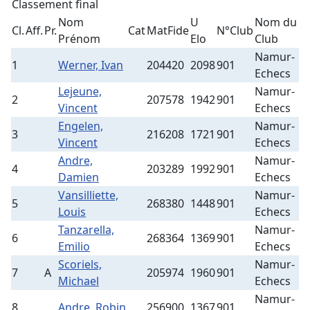
Classement final
Nom
U
Nom du
Cl.
Aff.
Pr.
Cat
MatFide
N°Club
Pa
Prénom
Elo
Club
Namur-
1
Werner, Ivan
204420
2098
901
8
Echecs
Lejeune,
Namur-
2
207578
1942
901
9
Vincent
Echecs
Engelen,
Namur-
3
216208
1721
901
9
Vincent
Echecs
Andre,
Namur-
4
203289
1992
901
9
Damien
Echecs
Vansilliette,
Namur-
5
268380
1448
901
9
Louis
Echecs
Tanzarella,
Namur-
6
268364
1369
901
9
Emilio
Echecs
Scoriels,
Namur-
7
A
205974
1960
901
6
Michael
Echecs
Namur-
8
Andre, Robin
256900
1367
901
6