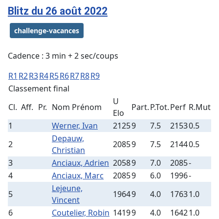
Blitz du 26 août 2022
challenge-vacances
Cadence : 3 min + 2 sec/coups
R1
R2
R3
R4
R5
R6
R7
R8
R9
Classement final
U
Cl.
Aff.
Pr.
Nom Prénom
Part.
P.Tot.
Perf
R.Mut
Elo
1
Werner, Ivan
2125
9
7.5
2153
0.5
Depauw,
2
2085
9
7.5
2144
0.5
Christian
3
Anciaux, Adrien
2058
9
7.0
2085
-
4
Anciaux, Marc
2085
9
6.0
1996
-
Lejeune,
5
1964
9
4.0
1763
1.0
Vincent
6
Coutelier, Robin
1419
9
4.0
1642
1.0