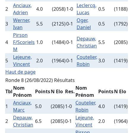
Anciaux,
Leclercq,
2
4.0
(2058)
1-0
0.5
(1188)
Adrien
Lucas
Werner,
Oger,
3
5.5
(2125)
0-1
0.5
(1792)
Ivan
Daniel
Pirson
Depauw,
4
F/Scoriels
1.0
(1484)
0-1
5.5
(2085)
Christian
M
Lejeune,
Coutelier,
5
2.0
(1964)
0-1
3.0
(1419)
Vincent
Robin
Haut de page
Ronde 8 (26/08/2022)
Résultats
Nom
Nom
Tbl
Points
N Elo
Res.
Points
N Elo
Prénom
Prénom
Anciaux,
Coutelier,
1
5.0
(2085)
1-0
4.0
(1419)
Marc
Robin
Depauw,
Lejeune,
2
6.5
(2085)
0-1
2.0
(1964)
Christian
Vincent
Pirson