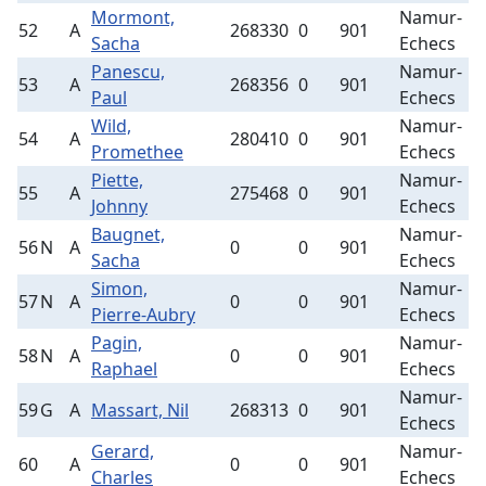
Mormont,
Namur-
52
A
268330
0
901
2
Sacha
Echecs
Panescu,
Namur-
53
A
268356
0
901
2
Paul
Echecs
Wild,
Namur-
54
A
280410
0
901
2
Promethee
Echecs
Piette,
Namur-
55
A
275468
0
901
1
Johnny
Echecs
Baugnet,
Namur-
56
N
A
0
0
901
4
Sacha
Echecs
Simon,
Namur-
57
N
A
0
0
901
1
Pierre-Aubry
Echecs
Pagin,
Namur-
58
N
A
0
0
901
1
Raphael
Echecs
Namur-
59
G
A
Massart, Nil
268313
0
901
3
Echecs
Gerard,
Namur-
60
A
0
0
901
2
Charles
Echecs