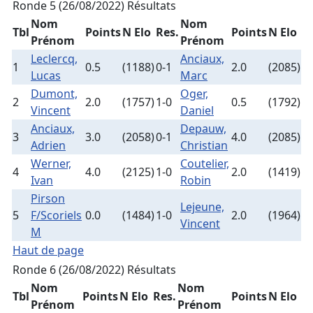
Ronde 5 (26/08/2022)
Résultats
Nom
Nom
Tbl
Points
N Elo
Res.
Points
N Elo
Prénom
Prénom
Leclercq,
Anciaux,
1
0.5
(1188)
0-1
2.0
(2085)
Lucas
Marc
Dumont,
Oger,
2
2.0
(1757)
1-0
0.5
(1792)
Vincent
Daniel
Anciaux,
Depauw,
3
3.0
(2058)
0-1
4.0
(2085)
Adrien
Christian
Werner,
Coutelier,
4
4.0
(2125)
1-0
2.0
(1419)
Ivan
Robin
Pirson
Lejeune,
5
F/Scoriels
0.0
(1484)
1-0
2.0
(1964)
Vincent
M
Haut de page
Ronde 6 (26/08/2022)
Résultats
Nom
Nom
Tbl
Points
N Elo
Res.
Points
N Elo
Prénom
Prénom