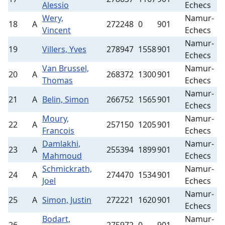
Alessio
Echecs
Wery,
Namur-
18
A
272248
0
901
5
Vincent
Echecs
Namur-
19
Villers, Yves
278947
1558
901
9
Echecs
Van Brussel,
Namur-
20
A
268372
1300
901
6
Thomas
Echecs
Namur-
21
A
Belin, Simon
266752
1565
901
5
Echecs
Moury,
Namur-
22
A
257150
1205
901
3
Francois
Echecs
Damlakhi,
Namur-
23
A
255394
1899
901
3
Mahmoud
Echecs
Schmickrath,
Namur-
24
A
274470
1534
901
3
Joel
Echecs
Namur-
25
A
Simon, Justin
272221
1620
901
4
Echecs
Bodart,
Namur-