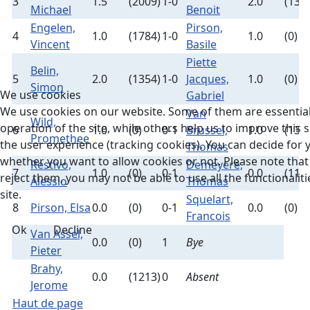
3
1.5
(2009)
1-0
2.0
(135
Michael
Benoit
Engelen,
Pirson,
4
1.0
(1784)
1-0
1.0
(0)
Vincent
Basile
Piette
Belin,
5
2.0
(1354)
1-0
Jacques,
1.0
(0)
Simon
We use cookies
Gabriel
We use cookies on our website. Some of them are essential
Van
Wild,
operation of the site, while others help us to improve this s
6
1.0
(0)
0-1
Brussel,
1.0
(132
Promethee
the user experience (tracking cookies). You can decide for 
Thomas
whether you want to allow cookies or not. Please note that 
Restivo,
Demeyere,
7
1.0
(0)
0-1
0.0
(115
reject them, you may not be able to use all the functionaliti
Alessio
Thomas
site.
Squelart,
8
Pirson, Elsa
0.0
(0)
0-1
0.0
(0)
Francois
Ok
Decline
Van Assel,
0.0
(0)
1
Bye
Pieter
Brahy,
0.0
(1213)
0
Absent
Jerome
Haut de page