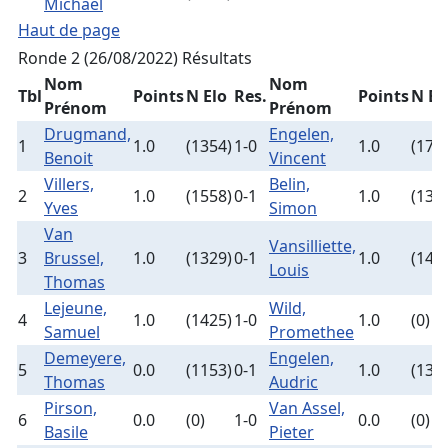
Michael
Haut de page
Ronde 2 (26/08/2022)
Résultats
Nom
Nom
Tbl
Points
N Elo
Res.
Points
N El
Prénom
Prénom
Drugmand,
Engelen,
1
1.0
(1354)
1-0
1.0
(178
Benoit
Vincent
Villers,
Belin,
2
1.0
(1558)
0-1
1.0
(135
Yves
Simon
Van
Vansilliette,
3
Brussel,
1.0
(1329)
0-1
1.0
(148
Louis
Thomas
Lejeune,
Wild,
4
1.0
(1425)
1-0
1.0
(0)
Samuel
Promethee
Demeyere,
Engelen,
5
0.0
(1153)
0-1
1.0
(134
Thomas
Audric
Pirson,
Van Assel,
6
0.0
(0)
1-0
0.0
(0)
Basile
Pieter