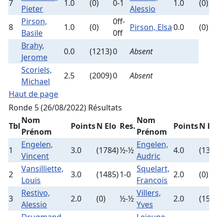
7
1.0
(0)
0-1
1.0
(0)
Pieter
Alessio
Pirson,
0ff-
8
1.0
(0)
Pirson, Elsa
0.0
(0)
Basile
0ff
Brahy,
0.0
(1213)
0
Absent
Jerome
Scoriels,
2.5
(2009)
0
Absent
Michael
Haut de page
Ronde 5 (26/08/2022)
Résultats
Nom
Nom
Tbl
Points
N Elo
Res.
Points
N El
Prénom
Prénom
Engelen,
Engelen,
1
3.0
(1784)
½-½
4.0
(134
Vincent
Audric
Vansilliette,
Squelart,
2
3.0
(1485)
1-0
2.0
(0)
Louis
Francois
Restivo,
Villers,
3
2.0
(0)
½-½
2.0
(155
Alessio
Yves