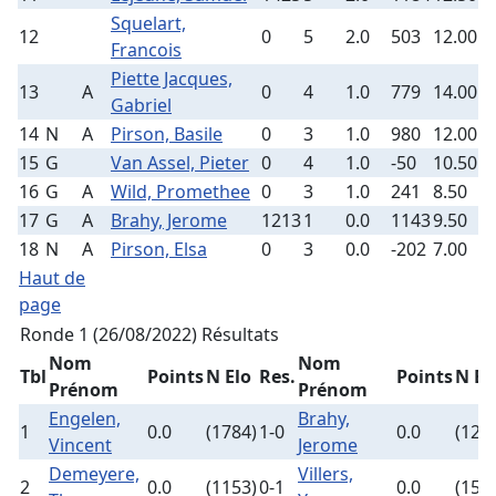
Squelart,
12
0
5
2.0
503
12.00
Francois
Piette Jacques,
13
A
0
4
1.0
779
14.00
Gabriel
14
N
A
Pirson, Basile
0
3
1.0
980
12.00
15
G
Van Assel, Pieter
0
4
1.0
-50
10.50
16
G
A
Wild, Promethee
0
3
1.0
241
8.50
17
G
A
Brahy, Jerome
1213
1
0.0
1143
9.50
18
N
A
Pirson, Elsa
0
3
0.0
-202
7.00
Haut de
page
Ronde 1 (26/08/2022)
Résultats
Nom
Nom
Tbl
Points
N Elo
Res.
Points
N El
Prénom
Prénom
Engelen,
Brahy,
1
0.0
(1784)
1-0
0.0
(121
Vincent
Jerome
Demeyere,
Villers,
2
0.0
(1153)
0-1
0.0
(155