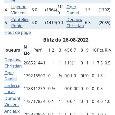
M
Lejeune,
1ff-
Oger,
4
3.0
(1964)
1.5
(1792)
Vincent
0
Daniel
Coutelier,
Depauw,
5
4.0
(1419)
0-1
6.5
(2085)
Robin
Christian
Haut de page
Blitz du 26-08-2022
N
Joueurs
Perf.
1
2
3
4
5
6
7
8
9
10
Pts.
R.Mu
Elo
Depauw,
2085
2144
1
1
1
1
1
½
1
0
1
1
7.5
0.5
Christian
Oger,
1792
1550
2
0
½
0
0
1
0
0ff
0
0
1.5
-
Daniel
Leclercq,
1188
1123
3
0
½
0
0
0
0ff
0
0
0
0.5
-
Lucas
Dumont,
1757
1783
4
0
1
1
0
0
1
0
1
0
4.0
1.0
Vincent
Anciaux,
2058
2085
5
0
1
1
1
0
1
1
1
1
7.0
-