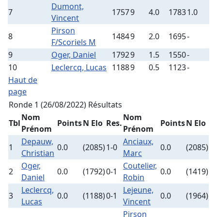
Dumont,
7
1757
9
4.0
1783
1.0
Vincent
Pirson
8
1484
9
2.0
1695
-
F/Scoriels M
9
Oger, Daniel
1792
9
1.5
1550
-
10
Leclercq, Lucas
1188
9
0.5
1123
-
Haut de
page
Ronde 1 (26/08/2022)
Résultats
Nom
Nom
Tbl
Points
N Elo
Res.
Points
N Elo
Prénom
Prénom
Depauw,
Anciaux,
1
0.0
(2085)
1-0
0.0
(2085)
Christian
Marc
Oger,
Coutelier,
2
0.0
(1792)
0-1
0.0
(1419)
Daniel
Robin
Leclercq,
Lejeune,
3
0.0
(1188)
0-1
0.0
(1964)
Lucas
Vincent
Pirson