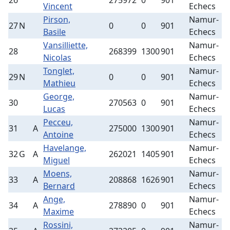
26
275972
0
901
3
Vincent
Echecs
Pirson,
Namur-
27
N
0
0
901
9
Basile
Echecs
Vansilliette,
Namur-
28
268399
1300
901
9
Nicolas
Echecs
Tonglet,
Namur-
29
N
0
0
901
6
Mathieu
Echecs
George,
Namur-
30
270563
0
901
9
Lucas
Echecs
Pecceu,
Namur-
31
A
275000
1300
901
3
Antoine
Echecs
Havelange,
Namur-
32
G
A
262021
1405
901
3
Miguel
Echecs
Moens,
Namur-
33
A
208868
1626
901
3
Bernard
Echecs
Ange,
Namur-
34
A
278890
0
901
3
Maxime
Echecs
Rossini,
Namur-