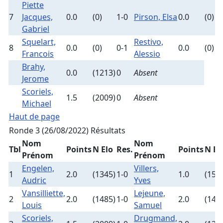
Piette
7
Jacques,
0.0
(0)
1-0
Pirson, Elsa
0.0
(0)
Gabriel
Squelart,
Restivo,
8
0.0
(0)
0-1
0.0
(0)
Francois
Alessio
Brahy,
0.0
(1213)
0
Absent
Jerome
Scoriels,
1.5
(2009)
0
Absent
Michael
Haut de page
Ronde 3 (26/08/2022)
Résultats
Nom
Nom
Tbl
Points
N Elo
Res.
Points
N El
Prénom
Prénom
Engelen,
Villers,
1
2.0
(1345)
1-0
1.0
(155
Audric
Yves
Vansilliette,
Lejeune,
2
2.0
(1485)
1-0
2.0
(142
Louis
Samuel
Scoriels,
Drugmand,