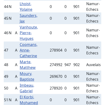
Lhoist,
Namur-
44
N
0
0
901
3
Yolaine
Echecs
Saunders,
Namur-
45
N
0
0
901
2
Jax
Echecs
Vanhoute,
Namur-
46
N
A
Pierre-
0
0
901
3
Echecs
Hugues
Coomans,
Namur-
47
A
Anne-
278904
0
901
3
Echecs
Catherine
Marte,
48
A
274992
947
902
Auvelais
6
Matthew
Moury,
Namur-
49
A
269670
0
901
3
Baptiste
Echecs
Imbeau,
Namur-
50
A
278920
0
901
4
Gabriel
Echecs
El Korbi,
Namur-
51
N
A
0
0
901
2
Mohamed
Echecs