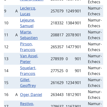
Echecs
Leclercq,
Namur-
9
A
257079
1249
901
8
Lucas
Echecs
Lejeune,
Namur-
10
218332
1384
901
9
Samuel
Echecs
Marte,
Namur-
11
A
208817
2078
901
6
Sebastien
Echecs
Pirson,
Namur-
12
265357
1477
901
8
Francois
Echecs
Van Assel,
Namur-
13
278939
0
901
8
Pieter
Echecs
Squelart,
Namur-
14
277525
0
901
9
Francois
Echecs
Gillet,
Namur-
15
261629
1234
901
5
Geoffrey
Echecs
Namur-
16
A
Oger, Daniel
263443
1812
901
4
Echecs
Restivo,
Namur-
17
278637
1167
901
9