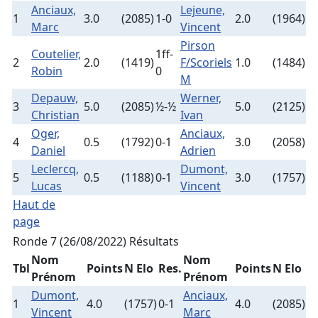
Anciaux,
Lejeune,
1
3.0
(2085)
1-0
2.0
(1964)
Marc
Vincent
Pirson
Coutelier,
1ff-
2
2.0
(1419)
F/Scoriels
1.0
(1484)
Robin
0
M
Depauw,
Werner,
3
5.0
(2085)
½-½
5.0
(2125)
Christian
Ivan
Oger,
Anciaux,
4
0.5
(1792)
0-1
3.0
(2058)
Daniel
Adrien
Leclercq,
Dumont,
5
0.5
(1188)
0-1
3.0
(1757)
Lucas
Vincent
Haut de
page
Ronde 7 (26/08/2022)
Résultats
Nom
Nom
Tbl
Points
N Elo
Res.
Points
N Elo
Prénom
Prénom
Dumont,
Anciaux,
1
4.0
(1757)
0-1
4.0
(2085)
Vincent
Marc