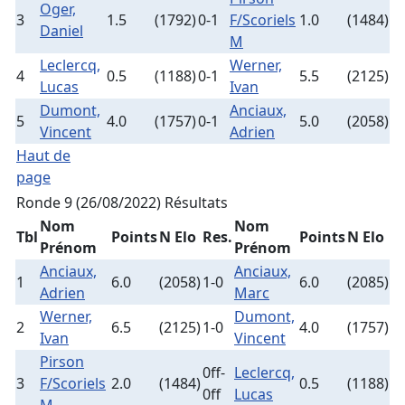
Oger,
3
1.5
(1792)
0-1
F/Scoriels
1.0
(1484)
Daniel
M
Leclercq,
Werner,
4
0.5
(1188)
0-1
5.5
(2125)
Lucas
Ivan
Dumont,
Anciaux,
5
4.0
(1757)
0-1
5.0
(2058)
Vincent
Adrien
Haut de
page
Ronde 9 (26/08/2022)
Résultats
Nom
Nom
Tbl
Points
N Elo
Res.
Points
N Elo
Prénom
Prénom
Anciaux,
Anciaux,
1
6.0
(2058)
1-0
6.0
(2085)
Adrien
Marc
Werner,
Dumont,
2
6.5
(2125)
1-0
4.0
(1757)
Ivan
Vincent
Pirson
0ff-
Leclercq,
3
F/Scoriels
2.0
(1484)
0.5
(1188)
0ff
Lucas