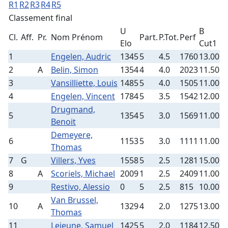
R1
R2
R3
R4
R5
Classement final
U
B
Cl.
Aff.
Pr.
Nom Prénom
Part.
P.Tot.
Perf
Elo
Cut1
1
Engelen, Audric
1345
5
4.5
1760
13.00
2
A
Belin, Simon
1354
4
4.0
2023
11.50
3
Vansilliette, Louis
1485
5
4.0
1505
11.00
4
Engelen, Vincent
1784
5
3.5
1542
12.00
Drugmand,
5
1354
5
3.0
1569
11.00
Benoit
Demeyere,
6
1153
5
3.0
1111
11.00
Thomas
7
G
Villers, Yves
1558
5
2.5
1281
15.00
8
A
Scoriels, Michael
2009
1
2.5
2409
11.00
9
Restivo, Alessio
0
5
2.5
815
10.00
Van Brussel,
10
A
1329
4
2.0
1275
13.00
Thomas
11
Lejeune, Samuel
1425
5
2.0
1184
12.50