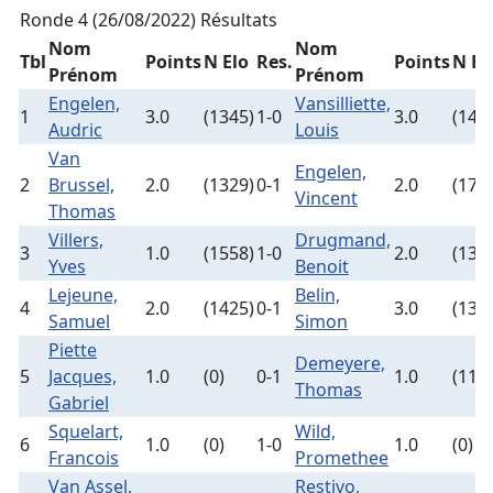
Ronde 4 (26/08/2022)
Résultats
Nom
Nom
Tbl
Points
N Elo
Res.
Points
N El
Prénom
Prénom
Engelen,
Vansilliette,
1
3.0
(1345)
1-0
3.0
(148
Audric
Louis
Van
Engelen,
2
Brussel,
2.0
(1329)
0-1
2.0
(178
Vincent
Thomas
Villers,
Drugmand,
3
1.0
(1558)
1-0
2.0
(135
Yves
Benoit
Lejeune,
Belin,
4
2.0
(1425)
0-1
3.0
(135
Samuel
Simon
Piette
Demeyere,
5
Jacques,
1.0
(0)
0-1
1.0
(115
Thomas
Gabriel
Squelart,
Wild,
6
1.0
(0)
1-0
1.0
(0)
Francois
Promethee
Van Assel,
Restivo,