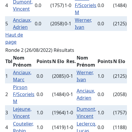
Dumont,
4
0.0
(1757)
1-0
F/Scoriels
0.0
(1484)
Vincent
M
Anciaux,
Werner,
5
0.0
(2058)
0-1
0.0
(2125)
Adrien
Ivan
Haut de
page
Ronde 2 (26/08/2022)
Résultats
Nom
Nom
Tbl
Points
N Elo
Res.
Points
N Elo
Prénom
Prénom
Anciaux,
Werner,
1
0.0
(2085)
0-1
1.0
(2125)
Marc
Ivan
Pirson
Anciaux,
2
F/Scoriels
0.0
(1484)
0-1
0.0
(2058)
Adrien
M
Lejeune,
Dumont,
3
1.0
(1964)
1-0
1.0
(1757)
Vincent
Vincent
Coutelier,
Leclercq,
4
1.0
(1419)
1-0
0.0
(1188)
Robin
Lucas