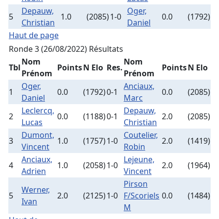
Depauw,
Oger,
5
1.0
(2085)
1-0
0.0
(1792)
Christian
Daniel
Haut de page
Ronde 3 (26/08/2022)
Résultats
Nom
Nom
Tbl
Points
N Elo
Res.
Points
N Elo
Prénom
Prénom
Oger,
Anciaux,
1
0.0
(1792)
0-1
0.0
(2085)
Daniel
Marc
Leclercq,
Depauw,
2
0.0
(1188)
0-1
2.0
(2085)
Lucas
Christian
Dumont,
Coutelier,
3
1.0
(1757)
1-0
2.0
(1419)
Vincent
Robin
Anciaux,
Lejeune,
4
1.0
(2058)
1-0
2.0
(1964)
Adrien
Vincent
Pirson
Werner,
5
2.0
(2125)
1-0
F/Scoriels
0.0
(1484)
Ivan
M