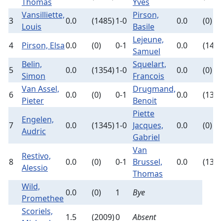
Thomas
Yves
Vansilliette,
Pirson,
3
0.0
(1485)
1-0
0.0
(0)
Louis
Basile
Lejeune,
4
Pirson, Elsa
0.0
(0)
0-1
0.0
(142
Samuel
Belin,
Squelart,
5
0.0
(1354)
1-0
0.0
(0)
Simon
Francois
Van Assel,
Drugmand,
6
0.0
(0)
0-1
0.0
(135
Pieter
Benoit
Piette
Engelen,
7
0.0
(1345)
1-0
Jacques,
0.0
(0)
Audric
Gabriel
Van
Restivo,
8
0.0
(0)
0-1
Brussel,
0.0
(132
Alessio
Thomas
Wild,
0.0
(0)
1
Bye
Promethee
Scoriels,
1.5
(2009)
0
Absent