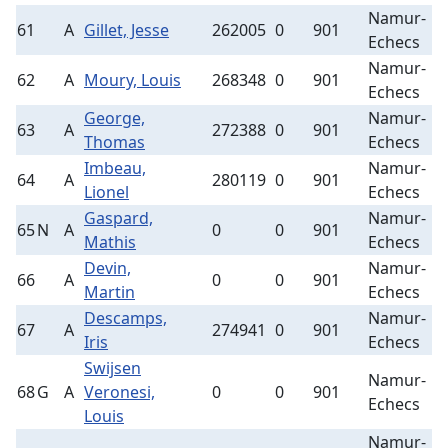
Namur-
61
A
Gillet, Jesse
262005
0
901
2
Echecs
Namur-
62
A
Moury, Louis
268348
0
901
3
Echecs
George,
Namur-
63
A
272388
0
901
2
Thomas
Echecs
Imbeau,
Namur-
64
A
280119
0
901
2
Lionel
Echecs
Gaspard,
Namur-
65
N
A
0
0
901
1
Mathis
Echecs
Devin,
Namur-
66
A
0
0
901
1
Martin
Echecs
Descamps,
Namur-
67
A
274941
0
901
3
Iris
Echecs
Swijsen
Namur-
68
G
A
Veronesi,
0
0
901
1
Echecs
Louis
Namur-