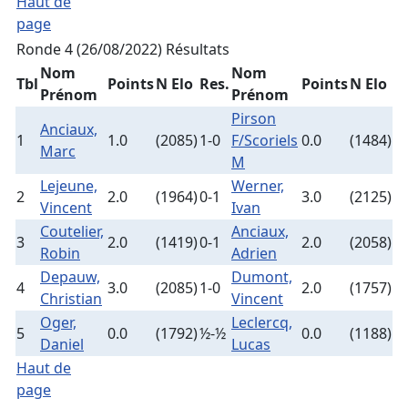
Haut de
page
Ronde 4 (26/08/2022)
Résultats
Nom
Nom
Tbl
Points
N Elo
Res.
Points
N Elo
Prénom
Prénom
Pirson
Anciaux,
1
1.0
(2085)
1-0
F/Scoriels
0.0
(1484)
Marc
M
Lejeune,
Werner,
2
2.0
(1964)
0-1
3.0
(2125)
Vincent
Ivan
Coutelier,
Anciaux,
3
2.0
(1419)
0-1
2.0
(2058)
Robin
Adrien
Depauw,
Dumont,
4
3.0
(2085)
1-0
2.0
(1757)
Christian
Vincent
Oger,
Leclercq,
5
0.0
(1792)
½-½
0.0
(1188)
Daniel
Lucas
Haut de
page