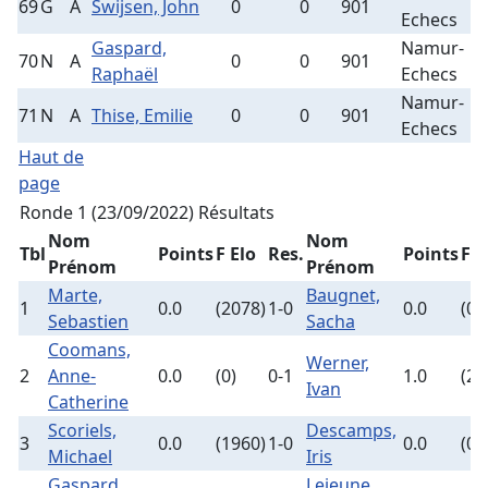
69
G
A
Swijsen, John
0
0
901
1
Echecs
Gaspard,
Namur-
70
N
A
0
0
901
3
Raphaël
Echecs
Namur-
71
N
A
Thise, Emilie
0
0
901
1
Echecs
Haut de
page
Ronde 1 (23/09/2022)
Résultats
Nom
Nom
Tbl
Points
F Elo
Res.
Points
F E
Prénom
Prénom
Marte,
Baugnet,
1
0.0
(2078)
1-0
0.0
(0)
Sebastien
Sacha
Coomans,
Werner,
2
Anne-
0.0
(0)
0-1
1.0
(20
Ivan
Catherine
Scoriels,
Descamps,
3
0.0
(1960)
1-0
0.0
(0)
Michael
Iris
Gaspard,
Lejeune,