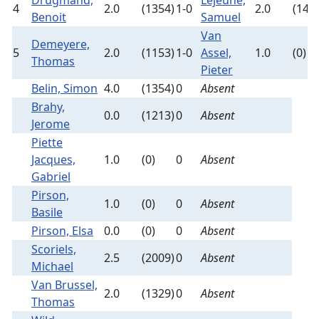
Drugmand,
Lejeune,
4
2.0
(1354)
1-0
2.0
(142
Benoit
Samuel
Van
Demeyere,
5
2.0
(1153)
1-0
Assel,
1.0
(0)
Thomas
Pieter
Belin, Simon
4.0
(1354)
0
Absent
Brahy,
0.0
(1213)
0
Absent
Jerome
Piette
Jacques,
1.0
(0)
0
Absent
Gabriel
Pirson,
1.0
(0)
0
Absent
Basile
Pirson, Elsa
0.0
(0)
0
Absent
Scoriels,
2.5
(2009)
0
Absent
Michael
Van Brussel,
2.0
(1329)
0
Absent
Thomas