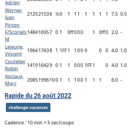
Adrien
Werner,
2125
2153
6
½
0
1
1
1
1
1
1
1
7.5
0.5
Ivan
Pirson
F/Scoriels
1484
1695
7
0
1
0ff
0
0
0
1
0ff
0
2.0
-
M
Lejeune,
1964
1763
8
1
1FF
1
1
0
0
0
0
0
4.0
1.0
Vincent
Coutelier,
1419
1642
9
0
1
1
0
0
0
1FF
1
0
4.0
1.0
Robin
Anciaux,
2085
1996
10
0
1
1
1
0
0
1
1
1
6.0
-
Marc
Rapide du 26 août 2022
challenge-vacances
Cadence : 10 min + 5 sec/coups