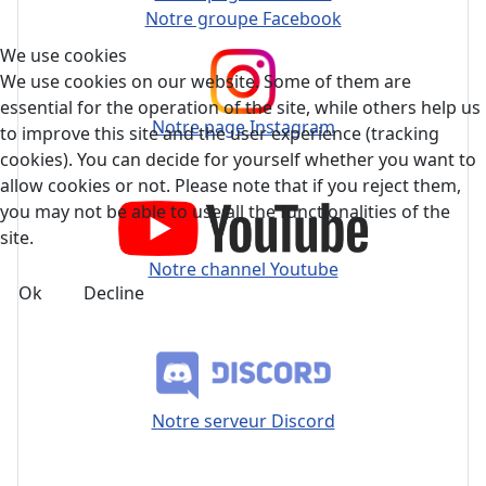
Notre groupe Facebook
We use cookies
We use cookies on our website. Some of them are
essential for the operation of the site, while others help us
Notre page Instagram
to improve this site and the user experience (tracking
cookies). You can decide for yourself whether you want to
allow cookies or not. Please note that if you reject them,
you may not be able to use all the functionalities of the
site.
Notre channel Youtube
Ok
Decline
Notre serveur Discord