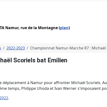
IATA Namur, rue de la Montagne (
plan
)
s
2022-2023
Championnat Namur-Marche R7 : Michaël S
ël Scoriels bat Emilien
it le déplacement à Namur pour affronter Michaël Scoriels. A
e même temps, Philippe Uhoda et Ivan Werner s'imposaient p
2022
.