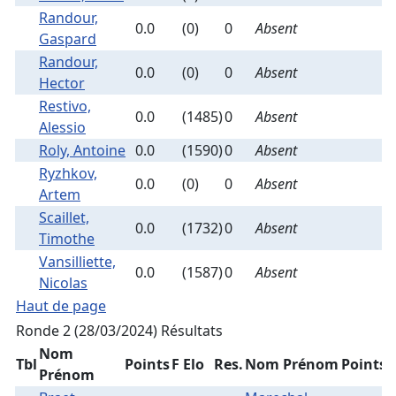
Randour,
0.0
(0)
0
Absent
Gaspard
Randour,
0.0
(0)
0
Absent
Hector
Restivo,
0.0
(1485)
0
Absent
Alessio
Roly, Antoine
0.0
(1590)
0
Absent
Ryzhkov,
0.0
(0)
0
Absent
Artem
Scaillet,
0.0
(1732)
0
Absent
Timothe
Vansilliette,
0.0
(1587)
0
Absent
Nicolas
Haut de page
Ronde 2 (28/03/2024)
Résultats
Nom
Tbl
Points
F Elo
Res.
Nom Prénom
Points
F
Prénom