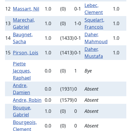
Lebec,
12
Massart, Nil
1.0
(0)
0-1
1.0
(
Clement
Marechal,
Squelart,
13
1.0
(0)
1-0
1.0
(
Gabriel
Francois
Baugnet,
Daher,
14
1.0
(1433)
0-1
1.0
(
Sacha
Mahmoud
Daher,
15
Pirson, Lois
1.0
(1413)
0-1
1.0
(
Mustafa
Piette
Jacques,
0.0
(0)
1
Bye
Raphael
Andre,
0.0
(1931)
0
Absent
Damien
Andre, Robin
0.0
(1579)
0
Absent
Bouque,
1.0
(0)
0
Absent
Gabriel
Bourgeois,
0.0
(0)
0
Absent
Clement