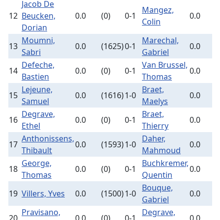
Jacob De
Mangez,
12
Beucken,
0.0
(0)
0-1
0.0
(
Colin
Dorian
Moumni,
Marechal,
13
0.0
(1625)
0-1
0.0
(
Sabri
Gabriel
Defeche,
Van Brussel,
14
0.0
(0)
0-1
0.0
(
Bastien
Thomas
Lejeune,
Braet,
15
0.0
(1616)
1-0
0.0
(
Samuel
Maelys
Degrave,
Braet,
16
0.0
(0)
0-1
0.0
(
Ethel
Thierry
Anthonissens,
Daher,
17
0.0
(1593)
1-0
0.0
(
Thibault
Mahmoud
George,
Buchkremer,
18
0.0
(0)
0-1
0.0
(
Thomas
Quentin
Bouque,
19
Villers, Yves
0.0
(1500)
1-0
0.0
(
Gabriel
Pravisano,
Degrave,
20
0.0
(0)
0-1
0.0
(