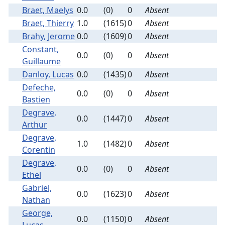
Braet, Maelys
0.0
(0)
0
Absent
Braet, Thierry
1.0
(1615)
0
Absent
Brahy, Jerome
0.0
(1609)
0
Absent
Constant,
0.0
(0)
0
Absent
Guillaume
Danloy, Lucas
0.0
(1435)
0
Absent
Defeche,
0.0
(0)
0
Absent
Bastien
Degrave,
0.0
(1447)
0
Absent
Arthur
Degrave,
1.0
(1482)
0
Absent
Corentin
Degrave,
0.0
(0)
0
Absent
Ethel
Gabriel,
0.0
(1623)
0
Absent
Nathan
George,
0.0
(1150)
0
Absent
Lucas