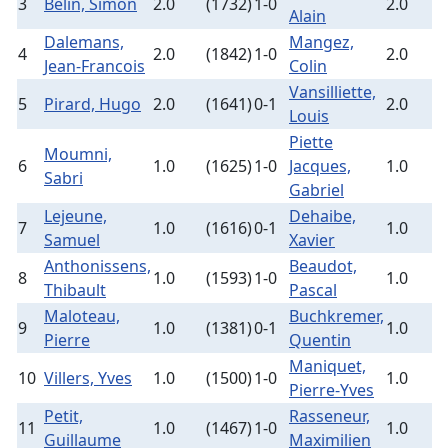
3
Belin, Simon
2.0
(1732)
1-0
2.0
(
Alain
Dalemans,
Mangez,
4
2.0
(1842)
1-0
2.0
(
Jean-Francois
Colin
Vansilliette,
5
Pirard, Hugo
2.0
(1641)
0-1
2.0
(
Louis
Piette
Moumni,
6
1.0
(1625)
1-0
Jacques,
1.0
(
Sabri
Gabriel
Lejeune,
Dehaibe,
7
1.0
(1616)
0-1
1.0
(
Samuel
Xavier
Anthonissens,
Beaudot,
8
1.0
(1593)
1-0
1.0
(
Thibault
Pascal
Maloteau,
Buchkremer,
9
1.0
(1381)
0-1
1.0
(
Pierre
Quentin
Maniquet,
10
Villers, Yves
1.0
(1500)
1-0
1.0
(
Pierre-Yves
Petit,
Rasseneur,
11
1.0
(1467)
1-0
1.0
(
Guillaume
Maximilien