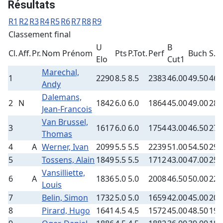
Résultats
R1
R2
R3
R4
R5
R6
R7
R8
R9
Classement final
U
B
Cl.
Aff.
Pr.
Nom Prénom
Pts
P.Tot.
Perf
Buch
S.B
Elo
Cut1
Marechal,
1
2290
8.5
8.5
2383
46.00
49.50
46.
Andy
Dalemans,
2
N
1842
6.0
6.0
1864
45.00
49.00
28.
Jean-Francois
Van Brussel,
3
1617
6.0
6.0
1754
43.00
46.50
27.
Thomas
4
A
Werner, Ivan
2099
5.5
5.5
2239
51.00
54.50
29.
5
Tossens, Alain
1849
5.5
5.5
1712
43.00
47.00
25.
Vansilliette,
6
A
1836
5.0
5.0
2008
46.50
50.00
22.
Louis
7
Belin, Simon
1732
5.0
5.0
1659
42.00
45.00
20.
8
Pirard, Hugo
1641
4.5
4.5
1572
45.00
48.50
19.