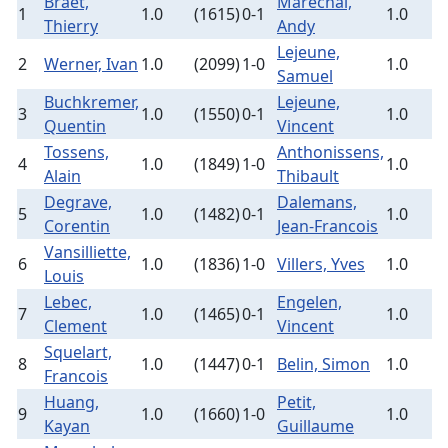
Braet,
Marechal,
1
1.0
(1615)
0-1
1.0
(
Thierry
Andy
Lejeune,
2
Werner, Ivan
1.0
(2099)
1-0
1.0
(
Samuel
Buchkremer,
Lejeune,
3
1.0
(1550)
0-1
1.0
(
Quentin
Vincent
Tossens,
Anthonissens,
4
1.0
(1849)
1-0
1.0
(
Alain
Thibault
Degrave,
Dalemans,
5
1.0
(1482)
0-1
1.0
(
Corentin
Jean-Francois
Vansilliette,
6
1.0
(1836)
1-0
Villers, Yves
1.0
(
Louis
Lebec,
Engelen,
7
1.0
(1465)
0-1
1.0
(
Clement
Vincent
Squelart,
8
1.0
(1447)
0-1
Belin, Simon
1.0
(
Francois
Huang,
Petit,
9
1.0
(1660)
1-0
1.0
(
Kayan
Guillaume