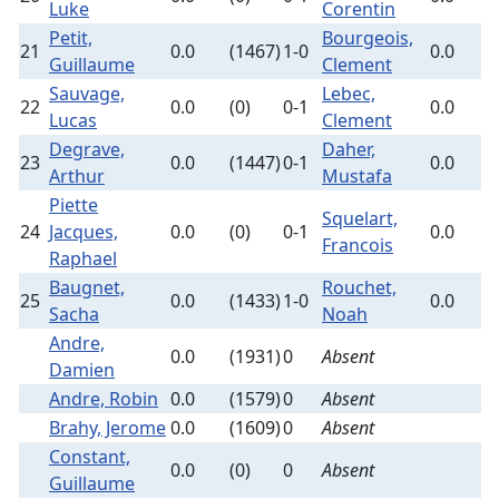
Luke
Corentin
Petit,
Bourgeois,
21
0.0
(1467)
1-0
0.0
(
Guillaume
Clement
Sauvage,
Lebec,
22
0.0
(0)
0-1
0.0
(
Lucas
Clement
Degrave,
Daher,
23
0.0
(1447)
0-1
0.0
(
Arthur
Mustafa
Piette
Squelart,
24
Jacques,
0.0
(0)
0-1
0.0
(
Francois
Raphael
Baugnet,
Rouchet,
25
0.0
(1433)
1-0
0.0
(
Sacha
Noah
Andre,
0.0
(1931)
0
Absent
Damien
Andre, Robin
0.0
(1579)
0
Absent
Brahy, Jerome
0.0
(1609)
0
Absent
Constant,
0.0
(0)
0
Absent
Guillaume