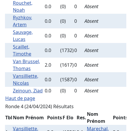
Rouchet,
0.0
(0)
0
Absent
Noah
Ryzhkov,
0.0
(0)
0
Absent
Artem
Sauvage,
0.0
(0)
0
Absent
Lucas
Scaillet,
0.0
(1732)
0
Absent
Timothe
Van Brussel,
2.0
(1617)
0
Absent
Thomas
Vansilliette,
0.0
(1587)
0
Absent
Nicolas
Zeinoun, Ziad
0.0
(0)
0
Absent
Haut de page
Ronde 4 (24/04/2024)
Résultats
Nom
Tbl
Nom Prénom
Points
F Elo
Res.
Points
F
Prénom
Vansilliette,
Marechal,