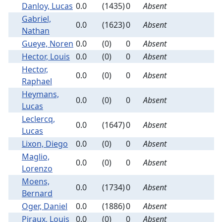
Danloy, Lucas
0.0
(1435)
0
Absent
Gabriel,
0.0
(1623)
0
Absent
Nathan
Gueye, Noren
0.0
(0)
0
Absent
Hector, Louis
0.0
(0)
0
Absent
Hector,
0.0
(0)
0
Absent
Raphael
Heymans,
0.0
(0)
0
Absent
Lucas
Leclercq,
0.0
(1647)
0
Absent
Lucas
Lixon, Diego
0.0
(0)
0
Absent
Maglio,
0.0
(0)
0
Absent
Lorenzo
Moens,
0.0
(1734)
0
Absent
Bernard
Oger, Daniel
0.0
(1886)
0
Absent
Piraux, Louis
0.0
(0)
0
Absent