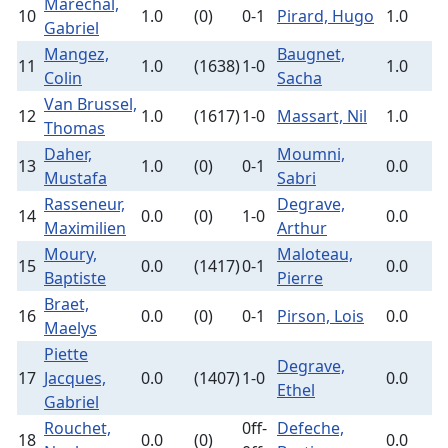
Marechal,
10
1.0
(0)
0-1
Pirard, Hugo
1.0
(
Gabriel
Mangez,
Baugnet,
11
1.0
(1638)
1-0
1.0
(
Colin
Sacha
Van Brussel,
12
1.0
(1617)
1-0
Massart, Nil
1.0
(
Thomas
Daher,
Moumni,
13
1.0
(0)
0-1
0.0
(
Mustafa
Sabri
Rasseneur,
Degrave,
14
0.0
(0)
1-0
0.0
(
Maximilien
Arthur
Moury,
Maloteau,
15
0.0
(1417)
0-1
0.0
(
Baptiste
Pierre
Braet,
16
0.0
(0)
0-1
Pirson, Lois
0.0
(
Maelys
Piette
Degrave,
17
Jacques,
0.0
(1407)
1-0
0.0
(
Ethel
Gabriel
Rouchet,
0ff-
Defeche,
18
0.0
(0)
0.0
(