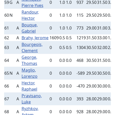
59
G
A
0
1.0
1.0
937
29.50
31.50
3.5
Pierre-Yves
Randour,
60
N
0
1.0
1.0
115
29.50
29.50
0.0
Hector
Bouque,
61
A
0
1.0
1.0
773
29.00
31.00
3.5
Gabriel
62
A
Brahy, Jerome
1609
0.5
0.5
1219
31.50
33.00
1.7
Bourgeois,
63
A
0
0.5
0.5
1304
30.50
32.00
2.0
Clement
George,
64
A
0
0.0
0.0
468
30.50
31.50
0.0
Thomas
Maglio,
65
N
A
0
0.0
0.0
-589
29.50
30.50
0.0
Lorenzo
Hector,
66
A
0
0.0
0.0
-470
29.00
30.00
0.0
Raphael
Pravisano,
67
A
0
0.0
0.0
393
28.00
29.00
0.0
Luke
Ryzhkov,
68
A
0
0.0
0.0
928
28.00
29.00
0.0
Artem