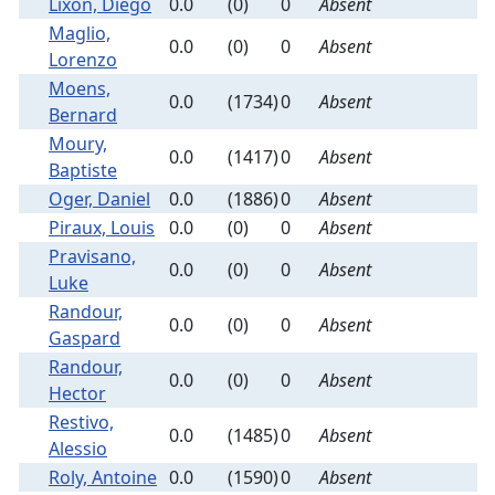
Lixon, Diego
0.0
(0)
0
Absent
Maglio,
0.0
(0)
0
Absent
Lorenzo
Moens,
0.0
(1734)
0
Absent
Bernard
Moury,
0.0
(1417)
0
Absent
Baptiste
Oger, Daniel
0.0
(1886)
0
Absent
Piraux, Louis
0.0
(0)
0
Absent
Pravisano,
0.0
(0)
0
Absent
Luke
Randour,
0.0
(0)
0
Absent
Gaspard
Randour,
0.0
(0)
0
Absent
Hector
Restivo,
0.0
(1485)
0
Absent
Alessio
Roly, Antoine
0.0
(1590)
0
Absent