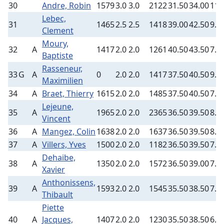
30
Andre, Robin
1579
3.0
3.0
2122
31.50
34.00
11.
Lebec,
31
1465
2.5
2.5
1418
39.00
42.50
9.5
Clement
Moury,
32
A
1417
2.0
2.0
1261
40.50
43.50
7.0
Baptiste
Rasseneur,
33
G
A
0
2.0
2.0
1417
37.50
40.50
9.5
Maximilien
34
A
Braet, Thierry
1615
2.0
2.0
1485
37.50
40.50
7.0
Lejeune,
35
A
1965
2.0
2.0
2365
36.50
39.50
8.0
Vincent
36
A
Mangez, Colin
1638
2.0
2.0
1637
36.50
39.50
8.0
37
A
Villers, Yves
1500
2.0
2.0
1182
36.50
39.50
7.0
Dehaibe,
38
A
1350
2.0
2.0
1572
36.50
39.00
7.5
Xavier
Anthonissens,
39
A
1593
2.0
2.0
1545
35.50
38.50
7.5
Thibault
Piette
40
A
Jacques,
1407
2.0
2.0
1230
35.50
38.50
6.5