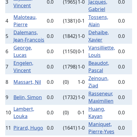
3
0.0
(1965)
1-0
Jacques,
0.0
(
Vincent
Gabriel
Maloteau,
Tossens,
4
0.0
(1381)
0-1
0.0
(
Pierre
Alain
Dalemans,
Dehaibe,
5
0.0
(1842)
1-0
0.0
(
Jean-Francois
Xavier
George,
Vansilliette,
6
0.0
(1150)
0-1
0.0
(
Lucas
Louis
Engelen,
Beaudot,
7
0.0
(1798)
1-0
0.0
(
Vincent
Pascal
Zeinoun,
8
Massart, Nil
0.0
(0)
1-0
0.0
(
Ziad
Rasseneur,
9
Belin, Simon
0.0
(1732)
1-0
0.0
(
Maximilien
Lambert,
Huang,
10
0.0
(0)
0-1
0.0
(
Louka
Kayan
Maniquet,
11
Pirard, Hugo
0.0
(1641)
1-0
0.0
(
Pierre-Yves