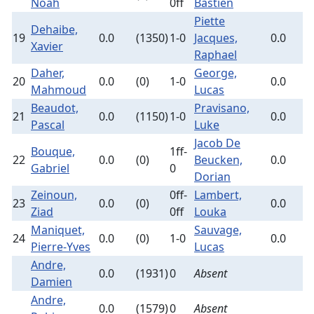
Noah
0ff
Bastien
Piette
Dehaibe,
19
0.0
(1350)
1-0
Jacques,
0.0
(
Xavier
Raphael
Daher,
George,
20
0.0
(0)
1-0
0.0
(
Mahmoud
Lucas
Beaudot,
Pravisano,
21
0.0
(1150)
1-0
0.0
(
Pascal
Luke
Jacob De
Bouque,
1ff-
22
0.0
(0)
Beucken,
0.0
(
Gabriel
0
Dorian
Zeinoun,
0ff-
Lambert,
23
0.0
(0)
0.0
(
Ziad
0ff
Louka
Maniquet,
Sauvage,
24
0.0
(0)
1-0
0.0
(
Pierre-Yves
Lucas
Andre,
0.0
(1931)
0
Absent
Damien
Andre,
0.0
(1579)
0
Absent