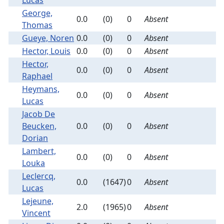
George,
0.0
(0)
0
Absent
Thomas
Gueye, Noren
0.0
(0)
0
Absent
Hector, Louis
0.0
(0)
0
Absent
Hector,
0.0
(0)
0
Absent
Raphael
Heymans,
0.0
(0)
0
Absent
Lucas
Jacob De
Beucken,
0.0
(0)
0
Absent
Dorian
Lambert,
0.0
(0)
0
Absent
Louka
Leclercq,
0.0
(1647)
0
Absent
Lucas
Lejeune,
2.0
(1965)
0
Absent
Vincent