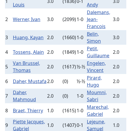
1
3.0
(1836)
0-1
3.0
(
Louis
Andy
Dalemans,
2
Werner, Ivan
3.0
(2099)
1-0
Jean-
3.0
(
Francois
Belin,
3
Huang, Kayan
2.0
(1660)
1-0
3.0
(
Simon
Petit,
4
Tossens, Alain
2.0
(1849)
1-0
2.0
(
Guillaume
Van Brussel,
Engelen,
5
2.0
(1617)
½-½
2.0
(
Thomas
Vincent
Pirard,
6
Daher, Mustafa
2.0
(0)
½-½
2.0
(
Hugo
Daher,
Moumni,
7
2.0
(0)
1-0
2.0
(
Mahmoud
Sabri
Marechal,
8
Braet, Thierry
1.0
(1615)
1-0
2.0
(
Gabriel
Piette Jacques,
Lejeune,
9
1.0
(1407)
0-1
1.0
(
Gabriel
Samuel