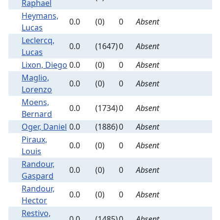
Raphael
Heymans,
0.0
(0)
0
Absent
Lucas
Leclercq,
0.0
(1647)
0
Absent
Lucas
Lixon, Diego
0.0
(0)
0
Absent
Maglio,
0.0
(0)
0
Absent
Lorenzo
Moens,
0.0
(1734)
0
Absent
Bernard
Oger, Daniel
0.0
(1886)
0
Absent
Piraux,
0.0
(0)
0
Absent
Louis
Randour,
0.0
(0)
0
Absent
Gaspard
Randour,
0.0
(0)
0
Absent
Hector
Restivo,
0.0
(1485)
0
Absent