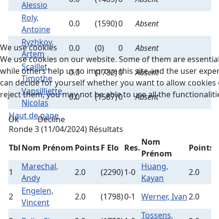
Alessio
Roly,
0.0
(1590)
0
Absent
Antoine
Ryzhkov,
We use cookies
0.0
(0)
0
Absent
Artem
We use cookies on our website. Some of them are essential 
Scaillet,
while others help us to improve this site and the user expe
0.0
(1732)
0
Absent
Timothe
can decide for yourself whether you want to allow cookies o
Vansilliette,
reject them, you may not be able to use all the functionalitie
0.0
(1587)
0
Absent
Nicolas
Haut de page
Ok
Decline
Ronde 3 (11/04/2024)
Résultats
Nom
Tbl
Nom Prénom
Points
F Elo
Res.
Points
F
Prénom
Marechal,
Huang,
1
2.0
(2290)
1-0
2.0
(
Andy
Kayan
Engelen,
2
2.0
(1798)
0-1
Werner, Ivan
2.0
(
Vincent
Tossens,