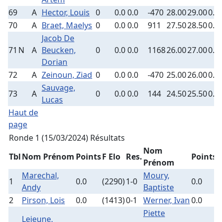
69
A
Hector, Louis
0
0.0
0.0
-470
28.00
29.00
0.0
70
A
Braet, Maelys
0
0.0
0.0
911
27.50
28.50
0.0
Jacob De
71
N
A
Beucken,
0
0.0
0.0
1168
26.00
27.00
0.0
Dorian
72
A
Zeinoun, Ziad
0
0.0
0.0
-470
25.00
26.00
0.0
Sauvage,
73
A
0
0.0
0.0
144
24.50
25.50
0.0
Lucas
Haut de
page
Ronde 1 (15/03/2024)
Résultats
Nom
Tbl
Nom Prénom
Points
F Elo
Res.
Points
F
Prénom
Marechal,
Moury,
1
0.0
(2290)
1-0
0.0
(
Andy
Baptiste
2
Pirson, Lois
0.0
(1413)
0-1
Werner, Ivan
0.0
(
Piette
Lejeune,