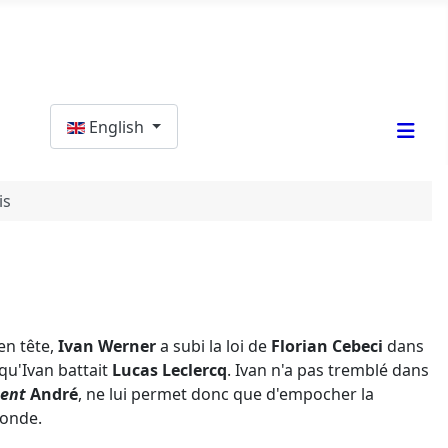
Select your language
English
is
en tête,
Ivan Werner
a subi la loi de
Florian Cebeci
dans
qu'Ivan battait
Lucas Leclercq
. Ivan n'a pas tremblé dans
dent
André
, ne lui permet donc que d'empocher la
ronde.