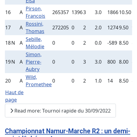
Elsa
Pirson,
16
A
265357
1396
3
3.0
1866
10.50
10
Francois
Rossini,
17
A
272205
0
2
2.0
1274
9.50
9.
Thomas
Sebille,
18
N
A
0
0
2
0.0
-589
8.50
8.
Mélodie
Simon,
19
N
A
Pierre-
0
0
3
3.0
800
8.00
8.
Aubry
Wild,
20
A
0
0
2
1.0
14
8.50
8.
Promethee
Haut de
page
Read more: Tournoi rapide du 30/09/2022
Championnat Namur-Marche R2 : un demi-