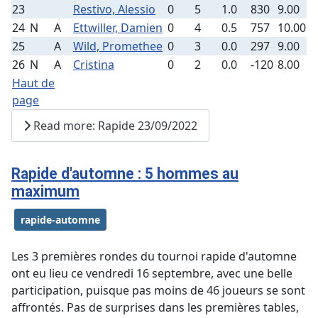
23
Restivo, Alessio
0
5
1.0
830
9.00
24
N
A
Ettwiller, Damien
0
4
0.5
757
10.00
25
A
Wild, Promethee
0
3
0.0
297
9.00
26
N
A
Cristina
0
2
0.0
-120
8.00
Haut de
page
Read more: Rapide 23/09/2022
Rapide d'automne : 5 hommes au
maximum
rapide-automne
Les 3 premières rondes du tournoi rapide d'automne
ont eu lieu ce vendredi 16 septembre, avec une belle
participation, puisque pas moins de 46 joueurs se sont
affrontés. Pas de surprises dans les premières tables,