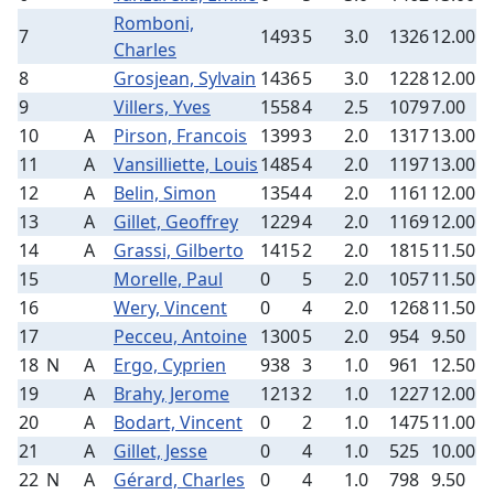
Romboni,
7
1493
5
3.0
1326
12.00
Charles
8
Grosjean, Sylvain
1436
5
3.0
1228
12.00
9
Villers, Yves
1558
4
2.5
1079
7.00
10
A
Pirson, Francois
1399
3
2.0
1317
13.00
11
A
Vansilliette, Louis
1485
4
2.0
1197
13.00
12
A
Belin, Simon
1354
4
2.0
1161
12.00
13
A
Gillet, Geoffrey
1229
4
2.0
1169
12.00
14
A
Grassi, Gilberto
1415
2
2.0
1815
11.50
15
Morelle, Paul
0
5
2.0
1057
11.50
16
Wery, Vincent
0
4
2.0
1268
11.50
17
Pecceu, Antoine
1300
5
2.0
954
9.50
18
N
A
Ergo, Cyprien
938
3
1.0
961
12.50
19
A
Brahy, Jerome
1213
2
1.0
1227
12.00
20
A
Bodart, Vincent
0
2
1.0
1475
11.00
21
A
Gillet, Jesse
0
4
1.0
525
10.00
22
N
A
Gérard, Charles
0
4
1.0
798
9.50