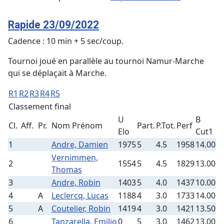
Rapide 23/09/2022
Cadence : 10 min + 5 sec/coup.
Tournoi joué en parallèle au tournoi Namur-Marche
qui se déplaçait à Marche.
R1
R2
R3
R4
R5
Classement final
U
B
Cl.
Aff.
Pr.
Nom Prénom
Part.
P.Tot.
Perf
Elo
Cut1
1
Andre, Damien
1975
5
4.5
1958
14.00
Vernimmen,
2
1554
5
4.5
1829
13.00
Thomas
3
Andre, Robin
1403
5
4.0
1437
10.00
4
A
Leclercq, Lucas
1188
4
3.0
1733
14.00
5
A
Coutelier, Robin
1419
4
3.0
1421
13.50
6
Tanzarella, Emilio
0
5
3.0
1462
13.00