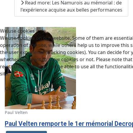
Read more: Les Namurois au mémorial : de
l'expérience acquise aux belles performances
We use cookies
We use cookies on our website. Some of them are essential
operation of the site, while others help us to improve this s
the user experience (tracking cookies). You can decide for 
whether you want to allow cookies or not. Please note that 
reject them, you may not be able to use all the functionaliti
site.
Ok
Decline
Paul Velten
Paul Velten remporte le 1er mémorial Decro