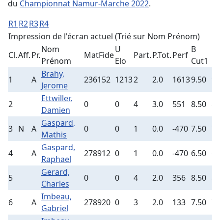
du
Championnat Namur-Marche 2022
.
R1
R2
R3
R4
Impression de l'écran actuel (Trié sur Nom Prénom)
Nom
U
B
Cl.
Aff.
Pr.
MatFide
Part.
P.Tot.
Perf
B
Prénom
Elo
Cut1
Brahy,
1
A
236152
1213
2
2.0
1613
9.50
9.
Jerome
Ettwiller,
2
0
0
4
3.0
551
8.50
8.
Damien
Gaspard,
3
N
A
0
0
1
0.0
-470
7.50
7.
Mathis
Gaspard,
4
A
278912
0
1
0.0
-470
6.50
6.
Raphael
Gerard,
5
0
0
4
2.0
356
8.50
8.
Charles
Imbeau,
6
A
278920
0
3
2.0
133
7.50
7.
Gabriel