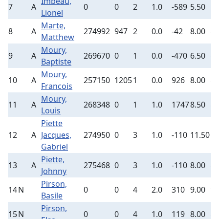
Imbeau,
7
A
0
0
2
1.0
-589
5.50
5.
Lionel
Marte,
8
A
274992
947
2
0.0
-42
8.00
8.
Matthew
Moury,
9
A
269670
0
1
0.0
-470
6.50
6.
Baptiste
Moury,
10
A
257150
1205
1
0.0
926
8.00
8.
Francois
Moury,
11
A
268348
0
1
1.0
1747
8.50
8.
Louis
Piette
12
A
Jacques,
274950
0
3
1.0
-110
11.50
11
Gabriel
Piette,
13
A
275468
0
3
1.0
-110
8.00
8.
Johnny
Pirson,
14
N
0
0
4
2.0
310
9.00
9.
Basile
Pirson,
15
N
0
0
4
1.0
119
8.00
8.