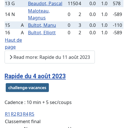
13
G
Beaudot, Pascal
1150
4
0.0
1.0
578
Maloteau,
14
N
0
2
0.0
1.0
-589
Magnus
15
A
Bultot, Manu
0
3
0.0
1.0
-110
16
A
Bultot, Elliott
0
2
0.0
1.0
-589
Haut de
page
Read more: Rapide du 11 août 2023
Rapide du 4 août 2023
challenge-vacances
Cadence : 10 min + 5 sec/coups
R1
R2
R3
R4
R5
Classement final