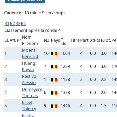
Cadence : 10 min + 5 sec/coups
R1
R2
R3
R4
Classement après la ronde 4
Nom
U
Cl.
Aff.
Pr.
N.I.
Pays
Titre
Part.
XtPts
P.Tot.
Pe
Prénom
Elo
Moens,
1
10
1604
4
0.0
3.0
14
Bernard
Huang,
2
7
1259
4
0.0
3.0
17
Kayan
Restivo,
3
1
1178
3
0.0
2.5
14
Alessio
Demeyere,
4
6
1338
4
0.0
2.0
14
Thomas
Braet,
5
9
1446
4
0.0
1.5
11
Thierry
Brahy,