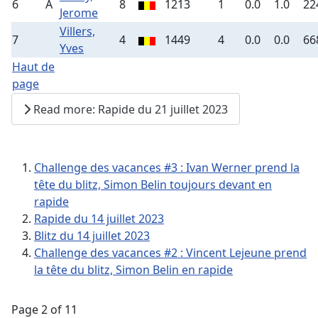
6
A
8
1213
1
0.0
1.0
22
Jerome
Villers,
7
4
1449
4
0.0
0.0
66
Yves
Haut de
page
Read more: Rapide du 21 juillet 2023
Challenge des vacances #3 : Ivan Werner prend la
tête du blitz, Simon Belin toujours devant en
rapide
Rapide du 14 juillet 2023
Blitz du 14 juillet 2023
Challenge des vacances #2 : Vincent Lejeune prend
la tête du blitz, Simon Belin en rapide
Page 2 of 11