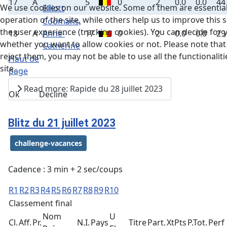
17
A
5
0
2
0.0
0.0
44
We use cookies on our website. Some of them are essential
Elliott
operation of the site, while others help us to improve this s
Coomans,
the user experience (tracking cookies). You can decide for 
18
A
Anne-
17
0
2
0.0
0.0
29
whether you want to allow cookies or not. Please note that 
Catherine
reject them, you may not be able to use all the functionaliti
Haut de
site.
page
Read more: Rapide du 28 juillet 2023
Ok
Decline
Blitz du 21 juillet 2023
challenge-vacances
Cadence : 3 min + 2 sec/coups
R1
R2
R3
R4
R5
R6
R7
R8
R9
R10
Classement final
Nom
U
Cl.
Aff.
Pr.
N.I.
Pays
Titre
Part.
XtPts
P.Tot.
Perf