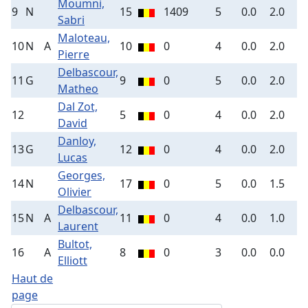
Moumni,
9
N
15
1409
5
0.0
2.0
1
Sabri
Maloteau,
10
N
A
10
0
4
0.0
2.0
1
Pierre
Delbascour,
11
G
9
0
5
0.0
2.0
7
Matheo
Dal Zot,
12
5
0
4
0.0
2.0
7
David
Danloy,
13
G
12
0
4
0.0
2.0
1
Lucas
Georges,
14
N
17
0
5
0.0
1.5
3
Olivier
Delbascour,
15
N
A
11
0
4
0.0
1.0
8
Laurent
Bultot,
16
A
8
0
3
0.0
0.0
-
Elliott
Haut de
page