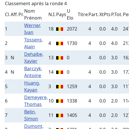
Classement après la ronde 4
Nom
U
Cl.
Aff.
Pr.
N.I.
Pays
Titre
Part.
XtPts
P.Tot.
Pe
Prénom
Elo
Werner,
1
18
2072
4
0.0
4.0
24
Ivan
Tossens,
2
4
1730
4
0.0
4.0
21
Alain
Dehaibe,
3
N
13
0
4
0.0
3.0
16
Xavier
Barczyk,
4
N
14
0
4
0.0
3.0
17
Antoine
Huang,
5
3
1259
4
0.0
3.0
11
Kayan
Demeyere,
6
10
1338
4
0.0
2.0
11
Thomas
Belin,
7
11
1405
4
0.0
2.0
12
Simon
Dumont,