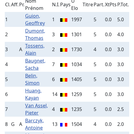
Nom
U
Cl.
Aff.
Pr.
N.I.
Pays
Titre
Part.
XtPts
P.Tot.
P
Prénom
Elo
Guion,
1
1
1997
5
0.0
5.0
2
Geoffrey
Dumont,
2
3
1301
5
0.0
4.0
1
Thomas
Tossens,
3
A
2
1730
4
0.0
3.0
1
Alain
Baugnet,
4
7
1034
5
0.0
3.0
1
Sacha
Belin,
5
6
1405
5
0.0
3.0
1
Simon
Huang,
6
14
1259
5
0.0
3.0
1
Kayan
Van Assel,
7
4
1235
5
0.0
2.5
1
Pieter
Barczyk,
8
G
A
13
1504
4
0.0
2.0
1
Antoine