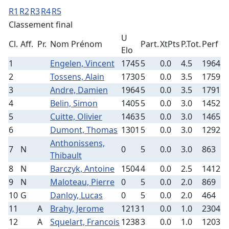
R1
R2
R3
R4
R5
Classement final
U
Cl.
Aff.
Pr.
Nom Prénom
Part.
XtPts
P.Tot.
Perf
Elo
1
Engelen, Vincent
1745
5
0.0
4.5
1964
2
Tossens, Alain
1730
5
0.0
3.5
1759
3
Andre, Damien
1964
5
0.0
3.5
1791
4
Belin, Simon
1405
5
0.0
3.0
1452
5
Cuitte, Olivier
1463
5
0.0
3.0
1465
6
Dumont, Thomas
1301
5
0.0
3.0
1292
Anthonissens,
7
N
0
5
0.0
3.0
863
Thibault
8
N
Barczyk, Antoine
1504
4
0.0
2.5
1412
9
N
Maloteau, Pierre
0
5
0.0
2.0
869
10
G
Danloy, Lucas
0
5
0.0
2.0
464
11
A
Brahy, Jerome
1213
1
0.0
1.0
2304
12
A
Squelart, Francois
1238
3
0.0
1.0
1203