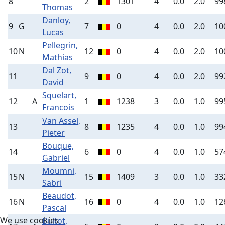
8
2
1301
4
0.0
2.0
99
Thomas
Danloy,
9
G
7
0
4
0.0
2.0
10
Lucas
Pellegrin,
10
N
12
0
4
0.0
2.0
10
Mathias
Dal Zot,
11
9
0
4
0.0
2.0
99
David
Squelart,
12
A
1
1238
3
0.0
1.0
99
Francois
Van Assel,
13
8
1235
4
0.0
1.0
99
Pieter
Bouque,
14
6
0
4
0.0
1.0
57
Gabriel
Moumni,
15
N
15
1409
3
0.0
1.0
33
Sabri
Beaudot,
16
N
16
0
4
0.0
1.0
12
Pascal
We use cookies
Bultot,