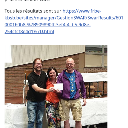
Tous les résultats sont sur
https://www.frbe-
kbsb.be/sites/manager/GestionSWAR/SwarResults/601/2
000160b8-%7B909890ff-3ef4-4cb5-9d8e-
254cfcf8e4d1%7D.html